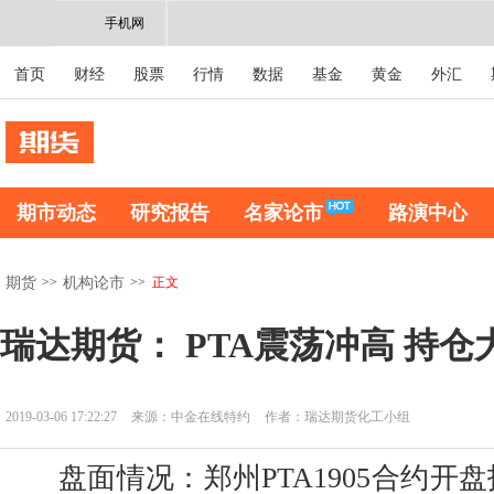
手机网
首页
财经
股票
行情
数据
基金
黄金
外汇
期市动态
研究报告
名家论市
路演中心
>>
>>
正文
期货
机构论市
瑞达期货： PTA震荡冲高 持仓
2019-03-06 17:22:27
来源：中金在线特约
作者：瑞达期货化工小组
盘面情况：郑州PTA1905合约开盘报