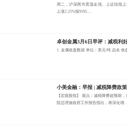
周二，沪深两市震荡走强。上证综指上涨0.
上涨2.25%报9595....
卓创金属3月6日早评：减税利
1. 金属收盘数据 单位：美元/吨 品名 收盘价
小美金融：早报 | 减税降费政
【宏观股指】 观点：减税降费超预期，
院总理做政府工作报告指出，将深化增..