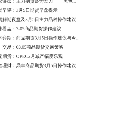
青松讲盘：主力期货蓄势发力 黑色能源再度大捷
晨早评：3月5日期货早盘提示
10:43
【行情】油脂油料期货表现抢眼，豆二期
鹰解期夜盘及3月5日主力品种操作建议
货主力合约涨幅扩大至3.5%，豆油涨
涞看盘：3-05商品期货操作建议
2.5%，棕榈油涨近2%，菜粕涨1.54%。
梓木弈期：商品期货3月5日操作建议与今年黑色趋势分析
10:17
一交易：03.05商品期货交易策略
【研报精选】国内期货机构对8月5日的原
元期货：OPEC2月减产幅度乐观
油期货走势预测
杰理财：鼎丰商品期货3月5日操作建议
10:16
【发改委：钢铁行业2019年1-6月运行情
况】一、粗钢产量持续增长。二、钢材价
格波动回升。三、企业效益同比大幅下
降。四、钢材出口小幅下降，铁矿石进口
价格持续上升。
09:55
【行情】国债期货直线拉升，10年期主力
合约涨逾0.1%，盘中最高报98.865，创
2016年12月以来新高。