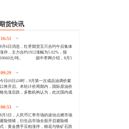
期货快讯
16:51
8月6日消息，红枣期货五只合约午后集体
涨停，主力合约1912涨幅为5.02%，报
10660元/吨。 据中枣网介绍，8月5
日沧州市场下雨天气影响，市场出摊商户
不多，看护客商也零星，成交量有限。卖
09:29
家好货依旧惜售挺...
今日(6日)24时，8月第一次成品油调价窗
口将开启。本轮计价周期内，国际原油价
格先涨后跌，多数机构认为，此次国内成
品油价压线下调与搁浅均有可能。 [center]
[img]http://images.cnfol.com/file/201908/gasoline_201...
08:53
8月5日，人民币汇率市场的波动点燃市场
避险情绪，衍生品市场全面开启避险模
式：黄金携手豆粕涨停，棉花与铁矿石跌