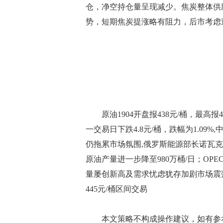
仓，净空持仓量呈现减少。焦炭整体供
势，短期焦炭提涨略有阻力，后市考虑逢高
原油1904开盘报438元/桶，最高报443
一交易日下跌4.8元/桶，跌幅为1.09%,
仍拖累市场氛围,俄罗斯能源部长诺瓦
原油产量进一步降至980万桶/日；O
量屡创新高及需求忧虑犹存加剧市场震荡，
445元/桶区间交易
本文策略不构成操作建议，如有参考