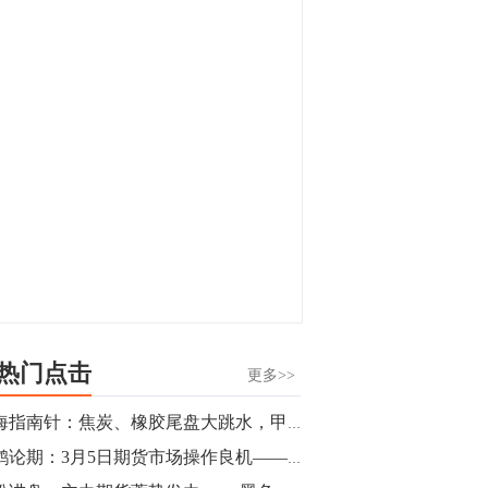
显，沪金主力合约封涨停，沪银涨逾4%。
油脂油料期货飘红，豆二涨停，菜粕、豆
油、豆粕、棕榈油涨幅居前。有色板块
11:15
中，沪镍涨3.42%。跌幅榜单中，铁矿表现
【行情】豆二期货主力合约涨停，涨幅达
疲弱，大跌近4%，棉花、甲醇、EG、棉
3.98%，报3213元/吨。
纱跌幅居前。
11:15
【行情】贵金属期货继续上涨，沪金期货
主力合约涨3.84%，沪银涨3%。
10:44
【行情】沪镍期货主力合约短线上涨，涨
幅扩大至4.4%。
热门点击
更多>>
10:43
期海指南针：焦炭、橡胶尾盘大跳水，甲醇承压回落
【行情】芝加哥11月大豆期货跌0.4%，12
立鹤论期：3月5日期货市场操作良机——行情一触即发！
月玉米期货跌1%。