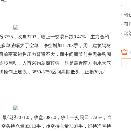
孤
报3755，收盘3793，较上一交易日跌0.47%；主力合约
持仓多单减幅大于空单，净空增加15708手，周二建筑钢材
目前商家销售压力普遍不大，而中间商节前并无采购囤
逐步启动，入市采购意愿较强，只是最近南方雨水天气
上建议，3850-3750区间高抛低买，止损30元/
最低报2071.0，收盘2087.0，较上一交易日-2.50%，当
，空头持仓量85813手，净空持仓量7307手，维持净空持