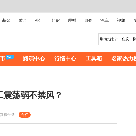
基金
黄金
外汇
期货
理财
原创
汽车
视频
市
路演中心
行情中心
工具箱
名家热力
工震荡弱不禁风？
独孤金圣
专栏