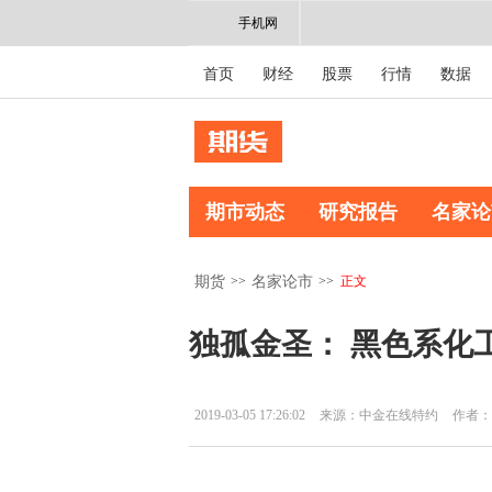
手机网
首页
财经
股票
行情
数据
期市动态
研究报告
名家论
>>
>>
正文
期货
名家论市
独孤金圣： 黑色系化
2019-03-05 17:26:02
来源：中金在线特约
作者：