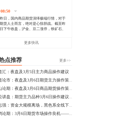
停；三大期指纷纷下跌；国债期货全线走
升。 分析人士指出，从大宗商品市
08:50
场来看，汇率波动...
昨日，国内商品期货演绎极端行情，对于
期货人士而言，绝对是心惊胆战。截至昨
日下午收盘，沪金、豆二涨停，铁矿石、
郑棉跌停，白银、镍涨幅超过3%，沥青、
甲醇和棉花跌幅超过3%。 [center]
14:35
更多快讯
[imgnobrwh] src=...
【行情】沥青期货主力1912合约价格继续
下跌，跌幅超过4%。
热点推荐
更多>>
14:23
道汇：夜盘及3月5日主力商品操作建议
【行情】大连铁矿石期货主力合约跌停，
商道论市：夜盘及3月6日期货主力操作策略
跌幅达6%，报689.5元/吨，刷新近两个月
低位。
金山论期：夜盘及3月6日商品期货操作策略
青松讲盘：期货主力品种3月6日操作建议【重大布局】
14:20
刘志强：资金大规模离场，黑色系全线下行
方正有色研究团队：高度重视贵金属的阶
段性机会。自年初以来沪金上涨16.93%，
立鹤论期：3月6日期货市场操作良机——行情再次寻求突破口