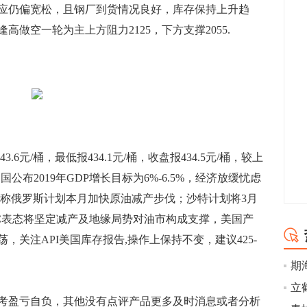
应仍偏宽松，且钢厂到货情况良好，库存保持上升趋
做空一轮为主上方阻力2125，下方支撑2055.
.6元/桶，最低报434.1元/桶，收盘报434.5元/桶，较上
中国公布2019年GDP增长目标为6%-6.5%，经济放缓忧虑
克称俄罗斯计划本月加快原油减产步伐；沙特计划将3月
PEC表态将坚定减产及地缘局势对油市构成支撑，美国产
关注API美国库存报告,操作上保持不变，建议425-
盈亏自负，其他没有点评产品更多及时消息或者分析