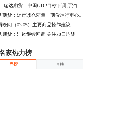
沪银上涨11.90%；历史经验表明，黄金确
瑞达期货：中国GDP目标下调 原油震荡收跌
立涨势，白银将开启补涨，且涨幅超过黄
金，金银比有望高位回归。
13:55
瑞达期货：沥青减仓缩量，期价运行重心下移
豆二期货主力合约涨停，涨幅达3.98%，报
雨晚间（03.05）主要商品操作建议
3213元/吨。 国信期货指出，上周五
瑞达期货：沪锌继续回调 关注20日均线支撑
CBOT大豆期货市场上涨，11月期约收高
3.25美分，报收868.50美分/蒲式耳。受此
影响，夜盘连粕高位窄幅震荡，建议短线
13:54
名家热力榜
操作为主。 ...
8月5日消息，内外盘贵金属强劲走升，沪
周榜
月榜
金主力合约涨停，涨幅3.99%，报334.00
元/克；沪银亦是大幅拉升；纽约金主力上
破1450美元/盎司。 国投安信期货指
出，在全球经济贸易形势下，首先一方
13:33
面，即使美联储...
【行情】郑棉期货主力合约跌停，跌幅达
4%，报12225元/吨。
11:30
【早盘收评】国内商品期货早盘收盘涨跌
不一，避险情绪激发，贵金属期货上涨明