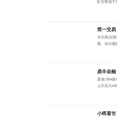
矿石带动下全
简一交易
今日商品期
煤、动力煤跌
鼎丰金融
原油190
上方压力440
小晖看市