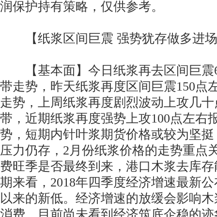
润保护持有策略，仅供参考。
【纸浆区间巨震 强势犹存做多进场
【基本面】今日纸浆再去区间巨震60
带走势，昨天纸浆再度区间巨震150点左
走势，上周纸浆再度剧烈波动上攻几十点
带，近期纸浆再度强势上攻100点左右报
势，短期内针叶浆期货价格或较为坚挺
压力仍存，2月份纸浆价格的走势重点
费旺季是否最终到来，港口木浆去库存
期来看，2018年四季度经济增速最新公
以来的新低。经济增速的放缓会影响木
消费，目前尚未看到经济筑底企稳的迹