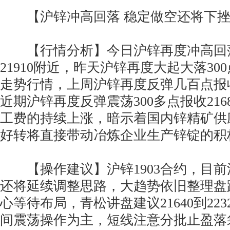
【沪锌冲高回落 稳定做空还将下挫
【行情分析】今日沪锌再度冲高回落
21910附近，昨天沪锌再度大起大落300
走势行情，上周沪锌再度反弹几百点报收
近期沪锌再度反弹震荡300多点报收21
工费的持续上涨，暗示着国内锌精矿供
好转将直接带动冶炼企业生产锌锭的积
【操作建议】沪锌1903合约，目前
还将延续调整思路，大趋势依旧整理盘
心等待布局，青松讲盘建议21640到22
间震荡操作为主，短线注意分批止盈落