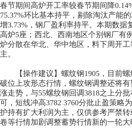
春节期间高炉开工率较春节期间降0.1
75.37%环比基本持平，剔除淘汰产能
增3.73%，钢厂盈利率持平。本期数据
高炉5座；西北、西南地区个别钢厂有
炉分散在华北、华中地区，料下周开工
主。
【操作建议】螺纹钢1905，目前螺
破位上攻形态行情，螺纹钢调整还将有
涨走势，与55螺纹钢回调3818之上分
可，短线冲高3782 3760分批止盈策
护持有扩大利润为主，仅供参考严禁转
卷等行情加剧调整蓄势行情新的一轮