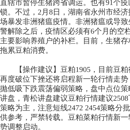
直辖市暂停生猪跨省调运。也有91个
锁。不过，2月8日，湖南省永州市经
场暴发非洲猪瘟疫情。非洲猪瘟或导致
警解除之后，疫情区必须有6个月的空
主要影响养殖户的补栏。目前，生猪存
拖累豆粕消费。
【操作建议】豆粕1905，目前豆粕
再度破位下挫还将启程新一轮行情走势
抛低吸下跌震荡偏弱策略，盘中点位策
讲盘，青松讲盘建议豆粕行情建议250
策略为主，注意短线2472 2454策略
供参考，严禁转载。豆粕菜粕行情新一
势调整启动。