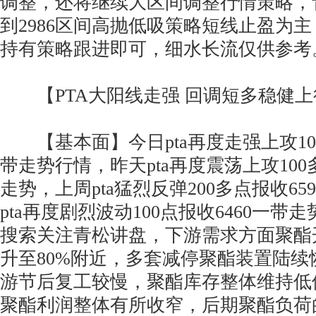
调整，还将继续大区间调整行情策略，青
到2986区间高抛低吸策略短线止盈为
持有策略跟进即可，细水长流仅供参考
【PTA大阳线走强 回调短多稳健上
【基本面】今日pta再度走强上攻100
带走势行情，昨天pta再度震荡上攻100
走势，上周pta猛烈反弹200多点报收6
pta再度剧烈波动100点报收6460一
搜索关注青松讲盘，下游需求方面聚酯
升至80%附近，多套减停聚酯装置陆续
游节后复工较慢，聚酯库存整体维持低
聚酯利润整体有所收窄，后期聚酯负荷