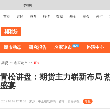
手机网
首页
财经
股票
行情
数据
基金
黄金
外汇
期市动态
研究报告
名家论市
路演中心
>>
>>
正文
期货
名家论市
青松讲盘：期货主力崭新布局 
盛宴
2019-03-05 17:31:20
来源：中金在线特约
作者：青松讲盘
专栏