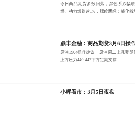
今日商品期货多数回落，黑色系跌幅收
煤、动力煤跌逾1%，螺纹飘绿；能化板块.
鼎丰金融：商品期货3月6日操
原油1904操作建议；原油周二上涨受
上方压力440-442下方短期支撑...
小晖看市：3月5日夜盘
...