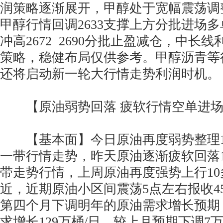
润策略逐渐展开，甲醇处于宽幅震荡调
甲醇行情回调2633支撑上方分批进场
冲高2672 2690分批止盈减仓，中长
策略，稳健布局仅供参考。甲醇沥青等
还将启动新一轮大行情走势利润时机。
【原油弱势回落 疲软行情空单进场
【基本面】今日原油再度弱势整理10
一带行情走势，昨天原油逐渐疲软回落1
带走势行情，上周原油再度强势上行10多
近，近期原油小区间震荡5点左右报收4
第四个月下调明年的原油需求增长预期
求增长129万桶/日，较上月预期下调7