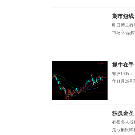
昨日博主有
市场商品涨跌
抓牛在手
螺纹1905
年11月26号
有很多人找
是亏损很容易