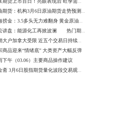
纸浆期货上市百日！亮眼表现后 旺季需求能否再送“大礼”？
10:43
原油期货：机构3月6日原油期货走势预测汇总
【行情】油脂油料期货表现抢眼，豆二期
期海捞金：3.5多头无力难翻身 黄金原油齐下行
货主力合约涨幅扩大至3.5%，豆油涨
青松讲盘：能源化工再掀波澜 热门期货把握时机
2.5%，棕榈油涨近2%，菜粕涨1.54%。
产销大户加拿大受限 近五个交易日持续大涨：菜油的春天已经来了？
10:17
宗商品迎来“情绪底” 大类资产大幅反弹
【研报精选】国内期货机构对8月5日的原
雨下午（03.06）主要商品操作建议
油期货走势预测
马金斋 3月6日股指期货量化波段交易观点与策略
10:16
【发改委：钢铁行业2019年1-6月运行情
况】一、粗钢产量持续增长。二、钢材价
格波动回升。三、企业效益同比大幅下
降。四、钢材出口小幅下降，铁矿石进口
价格持续上升。
09:55
【行情】国债期货直线拉升，10年期主力
合约涨逾0.1%，盘中最高报98.865，创
2016年12月以来新高。