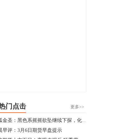
显，沪金主力合约封涨停，沪银涨逾4%。
油脂油料期货飘红，豆二涨停，菜粕、豆
油、豆粕、棕榈油涨幅居前。有色板块
11:15
中，沪镍涨3.42%。跌幅榜单中，铁矿表现
【行情】豆二期货主力合约涨停，涨幅达
疲弱，大跌近4%，棉花、甲醇、EG、棉
3.98%，报3213元/吨。
纱跌幅居前。
11:15
【行情】贵金属期货继续上涨，沪金期货
主力合约涨3.84%，沪银涨3%。
10:44
【行情】沪镍期货主力合约短线上涨，涨
幅扩大至4.4%。
热门点击
更多>>
10:43
独孤金圣：黑色系摇摇欲坠继续下探，化工农产品短线狙击
【行情】芝加哥11月大豆期货跌0.4%，12
晨早评：3月6日期货早盘提示
月玉米期货跌1%。