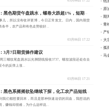
03月06日 17:22
期市短线：黑色期货午盘跳水，螺卷大跌超1%，短期行情偏弱，反弹空先
事儿，所以没有收评更博，今日正常发文。日内，国内期货
各半，农产品和有色走势较好...
03月06日 17:22
大
孤
：3月7日期货操作建议
： 周三螺纹尾盘跳水以光脚阴线报收3737。螺纹波段还处在去
至今的反弹上涨...
03月06日 17:21
独孤金圣：黑色系摇摇欲坠继续下探，化工农产品短线狙击
到我们都想要回本，而且是那种快速迫切的回血，我想说的
，赚钱却很难，为什么这样说...