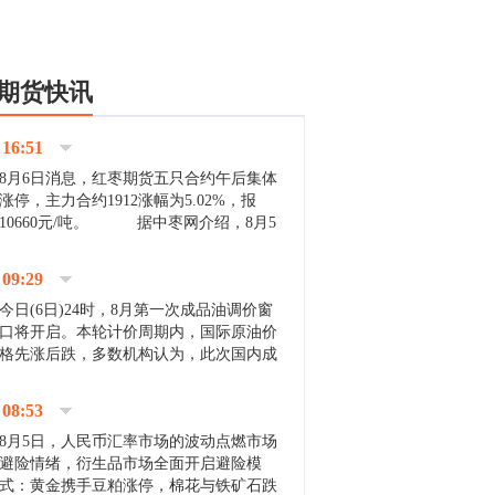
期货快讯
16:51
8月6日消息，红枣期货五只合约午后集体
涨停，主力合约1912涨幅为5.02%，报
10660元/吨。 据中枣网介绍，8月5
日沧州市场下雨天气影响，市场出摊商户
不多，看护客商也零星，成交量有限。卖
09:29
家好货依旧惜售挺...
今日(6日)24时，8月第一次成品油调价窗
口将开启。本轮计价周期内，国际原油价
格先涨后跌，多数机构认为，此次国内成
品油价压线下调与搁浅均有可能。 [center]
[img]http://images.cnfol.com/file/201908/gasoline_201...
08:53
8月5日，人民币汇率市场的波动点燃市场
避险情绪，衍生品市场全面开启避险模
式：黄金携手豆粕涨停，棉花与铁矿石跌