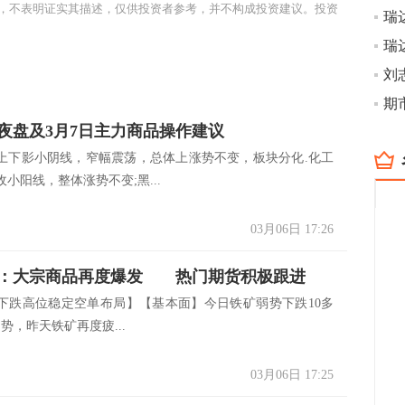
，不表明证实其描述，仅供投资者参考，并不构成投资建议。投资
瑞
瑞
刘
夜盘及3月7日主力商品操作建议
上下影小阴线，窄幅震荡，总体上涨势不变，板块分化.化工
小阳线，整体涨势不变;黑...
03月06日 17:26
：大宗商品再度爆发 热门期货积极跟进
下跌高位稳定空单布局】【基本面】今日铁矿弱势下跌10多
走势，昨天铁矿再度疲...
03月06日 17:25