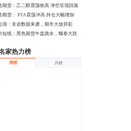
沪银上涨11.90%；历史经验表明，黄金确
达期货：乙二醇震荡收高 净空呈现回落
立涨势，白银将开启补涨，且涨幅超过黄
金，金银比有望高位回归。
达期货： PTA震荡冲高 持仓大幅增加
13:55
豆二期货主力合约涨停，涨幅达3.98%，报
志强：非农数据来袭，期市大放异彩
3213元/吨。 国信期货指出，上周五
期市短线：黑色期货午盘跳水，螺卷大跌超1%，短期行情偏弱，反弹空先
CBOT大豆期货市场上涨，11月期约收高
3.25美分，报收868.50美分/蒲式耳。受此
影响，夜盘连粕高位窄幅震荡，建议短线
13:54
名家热力榜
操作为主。 ...
8月5日消息，内外盘贵金属强劲走升，沪
周榜
月榜
金主力合约涨停，涨幅3.99%，报334.00
元/克；沪银亦是大幅拉升；纽约金主力上
破1450美元/盎司。 国投安信期货指
出，在全球经济贸易形势下，首先一方
13:33
面，即使美联储...
【行情】郑棉期货主力合约跌停，跌幅达
4%，报12225元/吨。
11:30
【早盘收评】国内商品期货早盘收盘涨跌
不一，避险情绪激发，贵金属期货上涨明