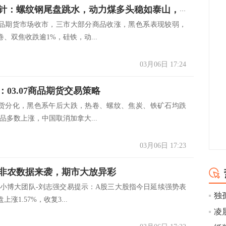
期海指南针：螺纹钢尾盘跳水，动力煤多头稳如泰山，菜油、PTA雄踞涨幅前二
品期货市场收市，三市大部分商品收涨，黑色系表现较弱，
、双焦收跌逾1%，硅铁，动...
03月06日 17:24
：03.07商品期货交易策略
货分化，黑色系午后大跌，热卷、螺纹、焦炭、铁矿石均跌
品多数上涨，中国取消加拿大...
03月06日 17:23
非农数据来袭，期市大放异彩
以小博大团队-刘志强交易提示：A股三大股指今日延续强势表
涨1.57%，收复3...
凌