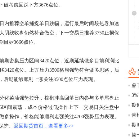
下破考虑回踩下方3676点位。
日内推荐空单捕捉单日跌幅，运行最后时间段热卷加速
落大阴线收盘仍然符合做空，下一交易日推荐3750止损保
目标3666点位。
前期密集压力区间3420点位，近期延续做多目前利润比
3420点位。上方压力3500格局强势符合做多思路，后
，后期能够顺利上涨关注3500点位压力表现。
鼎
分化菜油强势拉升，棕榈冲高回落日内参与多单尾盘止
期
4626区间震荡，成本价格过低操作上下一交易日关注盘中
进做多操作，价格能够顺利走强关注4700强势压力表现。
0保护。
返回期货首页，查看更多>>
简