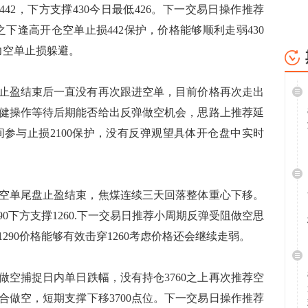
442，下方支撑430今日最低426。下一交易日操作推荐
之下逢高开仓空单止损442保护，价格能够顺利走弱430
力空单止损躲避。
止盈结束后一直没有再次跟进空单，目前价格再次走出
0，稳健操作等待后期能否给出反弹做空机会，思路上推荐延
0区间参与止损2100保护，没有反弹观望具体开仓盘中实时
空单尾盘止盈结束，焦煤连续三天回落整体重心下移。
0下方支撑1260.下一交易日推荐小周期反弹受阻做空思
1290价格能够有效击穿1260考虑价格还会继续走弱。
做空捕捉日内单日跌幅，没有持仓3760之上再次推荐空
符合做空，短期支撑下移3700点位。下一交易日操作推荐