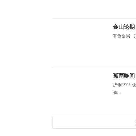
金山论期
有色金属 【
孤雨晚间
沪铜1905 
49...