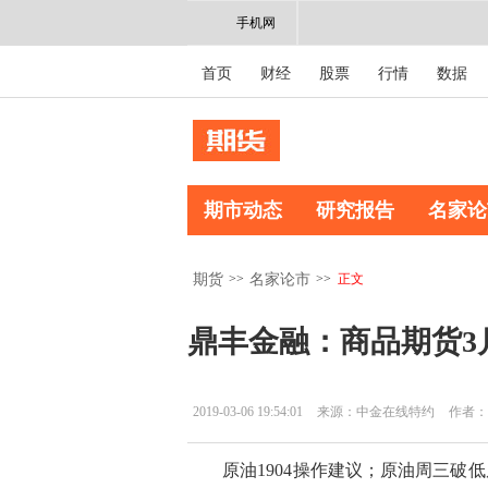
手机网
首页
财经
股票
行情
数据
期市动态
研究报告
名家论
>>
>>
正文
期货
名家论市
鼎丰金融：商品期货3
2019-03-06 19:54:01
来源：中金在线特约
作者：
原油1904操作建议；原油周三破低