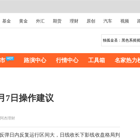
基金
黄金
外汇
期货
理财
原创
汽车
视频
市
路演中心
行情中心
工具箱
名家热力
月7日操作建议
阿杰理财
反弹日内反复运行区间大，日线收长下影线收盘格局判