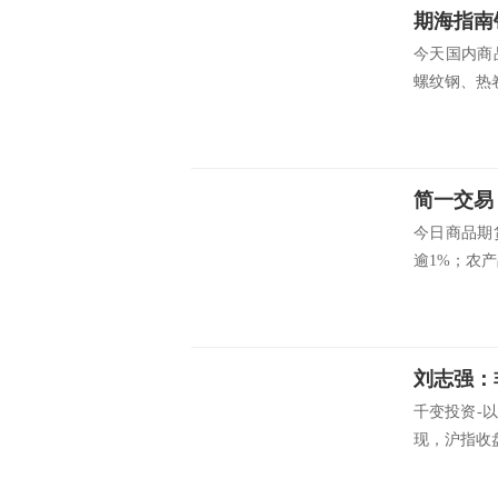
今天国内商
螺纹钢、热卷
简一交易
今日商品期
逾1%；农产
刘志强：
千变投资-
现，沪指收盘上