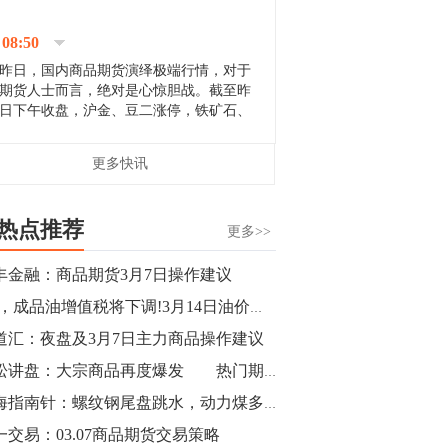
停；三大期指纷纷下跌；国债期货全线走
升。 分析人士指出，从大宗商品市
08:50
场来看，汇率波动...
昨日，国内商品期货演绎极端行情，对于
期货人士而言，绝对是心惊胆战。截至昨
日下午收盘，沪金、豆二涨停，铁矿石、
郑棉跌停，白银、镍涨幅超过3%，沥青、
甲醇和棉花跌幅超过3%。 [center]
14:35
更多快讯
[imgnobrwh] src=...
【行情】沥青期货主力1912合约价格继续
下跌，跌幅超过4%。
热点推荐
更多>>
14:23
丰金融：商品期货3月7日操作建议
【行情】大连铁矿石期货主力合约跌停，
3%，成品油增值税将下调!3月14日油价将出现年内首次下调?
跌幅达6%，报689.5元/吨，刷新近两个月
低位。
道汇：夜盘及3月7日主力商品操作建议
青松讲盘：大宗商品再度爆发 热门期货积极跟进
14:20
期海指南针：螺纹钢尾盘跳水，动力煤多头稳如泰山，菜油、PTA雄踞涨幅前二
方正有色研究团队：高度重视贵金属的阶
段性机会。自年初以来沪金上涨16.93%，
一交易：03.07商品期货交易策略