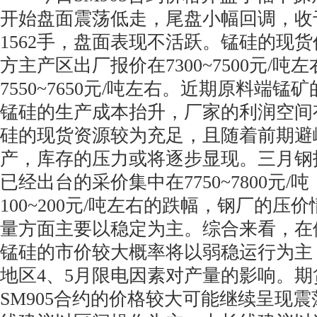
开始盘面震荡低走，尾盘小幅回调，收于7
1562手，盘面表现不活跃。锰硅的现
方主产区出厂报价在7300~7500元/吨
7550~7650元/吨左右。近期原料端
锰硅的生产成本抬升，厂家的利润空间
硅的现货资源较为充足，且随着前期避
产，库存的压力或将逐步显现。三月钢
已经出台的采价集中在7750~7800元/
100~200元/吨左右的跌幅，钢厂的压
量方面主要以稳定为主。综合来看，在
锰硅的市价较大概率将以弱稳运行为主
地区4、5月限电因素对产量的影响。
SM905合约的价格较大可能继续呈现