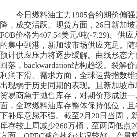
今日燃料油主力1905合约期价偏强
降，成交活跃。现货方面，26日新加坡高
FOB价格为407.54美元/吨(-7.29)
的集中到港，新加坡市场供应充足。随
预计供应压力将逐步缓解。曲线形态方
回落，backwardation结构趋缓。裂
利润下滑。需求方面，全球运费指数维
出现弱于历史同期的表现。且新加坡市
贸易商急于抛售库存，对期价形成进一
面，全球燃料油库存整体保持低位，且在I
下补库意愿不强。截至2月20日当周，
库存较上周减少260万桶，至两周低点20
方面，OPEC减产执行状况较好，产量较