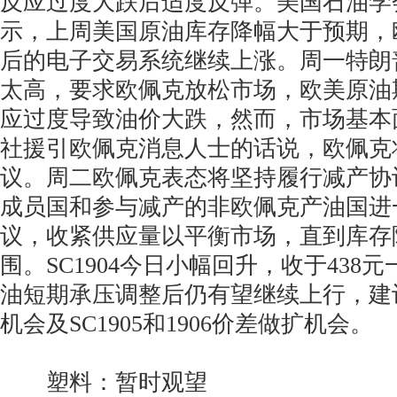
反应过度大跌后适度反弹。美国石油学
示，上周美国原油库存降幅大于预期，
后的电子交易系统继续上涨。周一特朗
太高，要求欧佩克放松市场，欧美原油
应过度导致油价大跌，然而，市场基本
社援引欧佩克消息人士的话说，欧佩克
议。周二欧佩克表态将坚持履行减产协
成员国和参与减产的非欧佩克产油国进
议，收紧供应量以平衡市场，直到库存
围。SC1904今日小幅回升，收于438
油短期承压调整后仍有望继续上行，建
机会及SC1905和1906价差做扩机会。
塑料：暂时观望