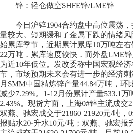
锌：轻仓做空SHFE锌/LME锌
今日沪锌1904合约盘中高位震荡，
量较大。短期缓和了金属下跌的情绪风
始累库季节，近期累计累库10万吨左
22万吨，累库速度较快，而外盘LME锌
为近10年低位。发改委称中国宏观经
节，市场预期未来会有进一步的经济刺激计
月SMM中国精炼锌产量44.84万吨，环比
减少7.29%。1-12月份累计产量533.
2.43%。现货方面，上海0#锌主流成交217
双燕、驰宏成交于21860-21920元/吨，
报贴水20-升水10元/吨；双燕、驰宏报升水
主流成交于21620-21700元/吨。目前1