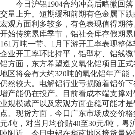
今日沪铝1904合约冲高后略微回落
交量上升。短期缓和前期有色金属下跌
宏观方面利多较多，有色表现值得期待
开始传统累库季节，铝社会库存假期累
161万吨一带。1月下游开工率表现整
企业开工率环比持平，铝型材、铝线缆
铝方面，东方希望遵义氧化铝项目正式
地区将会有大约320吨的氧化铝年产能
仍然较大。电解铝行业亏损随着铝价下
增产能仍在投产。目前看成本端支撑对
业规模减产以及宏观方面企稳可能才是
点。现货方面，今日广东市场成交价格集中在1
元/吨，对当月均价贴40至30元/吨，粤
吨附近。今日中铝在华南地区接货量较