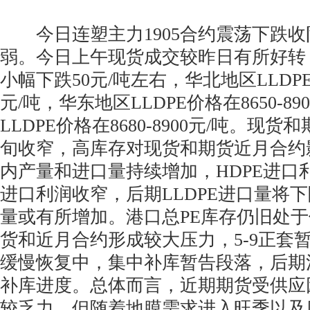
今日连塑主力1905合约震荡下跌收
弱。今日上午现货成交较昨日有所好转
小幅下跌50元/吨左右，华北地区LLDPE价
元/吨，华东地区LLDPE价格在8650-8
LLDPE价格在8680-8900元/吨。现
旬收窄，高库存对现货和期货近月合约
内产量和进口量持续增加，HDPE进口利
进口利润收窄，后期LLDPE进口量将下
量或有所增加。港口总PE库存仍旧处
货和近月合约形成较大压力，5-9正套
缓慢恢复中，集中补库暂告段落，后期
补库进度。总体而言，近期期货受供应
较乏力，但随着地膜需求进入旺季以及