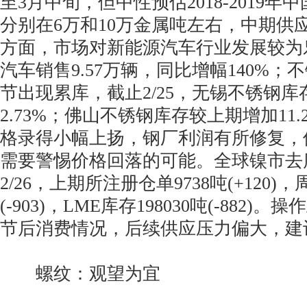
至3月中旬，但中性预估2018-2019
分别在6万和10万金属吨左右，中期供
方面，市场对新能源汽车行业发展较为
汽车销售9.57万辆，同比增幅140%
节出现累库，截止2/25，无锡不锈钢
2.73%；佛山不锈钢库存较上期增加11
格录得小幅上扬，钢厂利润有所修复，
需要警惕价格回落的可能。全球镍市去
2/26，上期所注册仓单9738吨(+120)，
(-903)，LME库存198030吨(-882
节后消费情况，后续供应压力偏大，建
螺纹：观望为宜