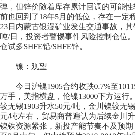
弹，但锌价随着库存累计回调的可能性
前也回到了18年5月的低位，存在一定
23日内蒙古银漫矿业发生交通事故，其铅
吨/日，投资者警惕事件风险控制仓位
仓试多SHFE铅/SHFE锌。
镍：观望
今日沪镍1905合约收跌0.7%至1011
万手，美指横盘，伦镍13000下方运
较无锡1903升水50元/吨，金川镍较无锡1
元/吨左右，贸易商普遍认为后续金川
镍铁资源紧张，新投产能节奏不及预期