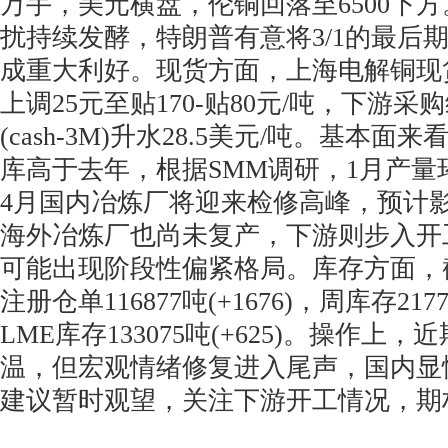
万手，美元横盘，伦铜回落至6500下
扰持续发酵，特朗普有意将3/1的最后
成重大利好。现货方面，上海电解铜现
上调25元至贴170-贴80元/吨，下游
(cash-3M)升水28.5美元/吨。基本
库高于去年，根据SMM调研，1月产量环比
4月国内冶炼厂将迎来检修高峰，预计影
海外冶炼厂也尚未复产，下游则步入开
可能出现阶段性偏紧格局。库存方面，截
注册仓单116877吨(+1676)，周库存21779
LME库存133075吨(+625)。操作上
温，但宏观情绪修复进入尾声，国内显
建议暂时观望，关注下游开工情况，期