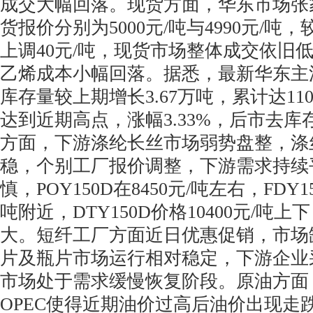
成交大幅回落。现货方面，华东市场张
货报价分别为5000元/吨与4990元/吨
上调40元/吨，现货市场整体成交依旧
乙烯成本小幅回落。据悉，最新华东主
库存量较上期增长3.67万吨，累计达11
达到近期高点，涨幅3.33%，后市去
方面，下游涤纶长丝市场弱势盘整，涤
稳，个别工厂报价调整，下游需求持续
慎，POY150D在8450元/吨左右，FDY1
吨附近，DTY150D价格10400元/吨
大。短纤工厂方面近日优惠促销，市场
片及瓶片市场运行相对稳定，下游企业
市场处于需求缓慢恢复阶段。原油方面
OPEC使得近期油价过高后油价出现走