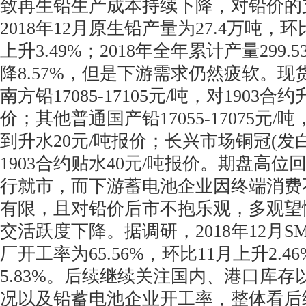
致再生铅生产成本持续下降，对铅价的
2018年12月原生铅产量为27.4万吨，环
上升3.49%；2018年全年累计产量299
降8.57%，但是下游需求仍然疲软。
南方铅17085-17105元/吨，对1903合约
价；其他普通国产铅17055-17075元/吨
到升水20元/吨报价；长兴市场铜冠(发白)
1903合约贴水40元/吨报价。期盘高
行就市，而下游蓄电池企业因终端消费
有限，且对铅价后市不抱乐观，多观望
交活跃度下降。据调研，2018年12月
厂开工率为65.56%，环比11月上升2.
5.83%。后续继续关注国内、港口库
况以及铅蓄电池企业开工率，整体看后