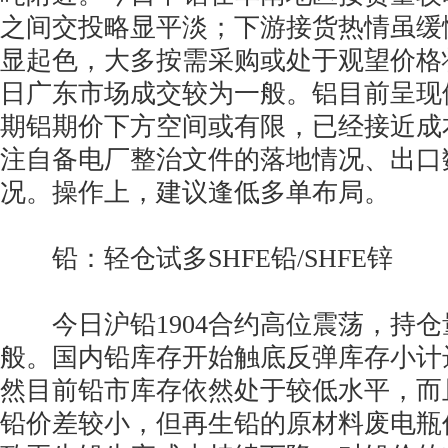
之间交投略显平淡；下游接货热情虽缓
显起色，大多按需采购或处于观望价格
日广东市场成交较为一般。铝目前呈现
期铝期价下方空间或有限，已经接近成
注自备电厂整治文件的落地情况、出口
况。操作上，建议逢低多单布局。
铅：轻仓试多SHFE铅/SHFE锌
今日沪铅1904合约高位震荡，持仓
般。国内铅库存开始触底反弹库存小计
然目前铅市库存依然处于较低水平，而
铅价差较小，但再生铅的原材料废电瓶