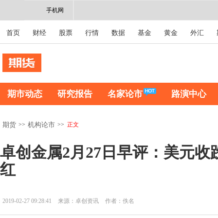
手机网
首页
财经
股票
行情
数据
基金
黄金
外汇
期市动态
研究报告
名家论市
路演中心
>>
>>
正文
期货
机构论市
卓创金属2月27日早评：美元收
红
2019-02-27 09:28:41
来源：卓创资讯
作者：佚名