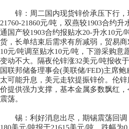
锌：周二国内现货锌价承压下行，
21760-21860元/吨，双燕较1903合约升
通国产较1903合约报贴水20-升水10元
货，长单结束后需求有所减弱，贸易商对
10元/吨调至贴水10元/吨，下游采购
变动不大。隔夜伦锌涨32美元/吨报收于2
国联邦储备理事会(美联储/FED)主席
太可能升息，美元走软提振锌价。伦锌
价提供强力支撑，基本金属多数飘红，
震荡。
锡：利好消息出尽，期锡震荡回调
180美元/吨报于21615美元/吨，跌幅为