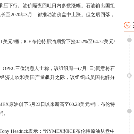
承压下行。油价隔夜回吐日内多数涨幅。石油输出国组
延长至2020年3月，都推动油价盘中上涨。但之后回落，
美元/桶；ICE布伦特原油期货下挫0.52%至64.72美元/
PEC三位消息人士称，该组织周一(7月1日)同意将石
全球经济走软和美国产量飙升之际，该组织成员国化解分
原油创下5月23日以来新高至60.28美元/桶，布伦特
/桶。
ony Headrick表示：“NYMEX和ICE布伦特原油从盘中