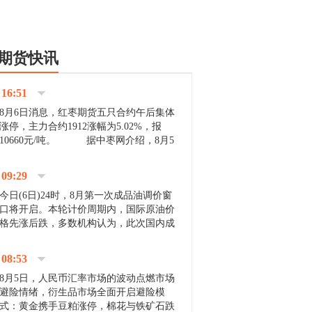
期货快讯
16:51
8月6日消息，红枣期货五只合约午后集体
涨停，主力合约1912涨幅为5.02%，报
10660元/吨。 据中枣网介绍，8月5
日沧州市场下雨天气影响，市场出摊商户
不多，看护客商也零星，成交量有限。卖
09:29
家好货依旧惜售挺...
今日(6日)24时，8月第一次成品油调价窗
口将开启。本轮计价周期内，国际原油价
格先涨后跌，多数机构认为，此次国内成
品油价压线下调与搁浅均有可能。 [center]
[img]http://images.cnfol.com/file/201908/gasoline_201...
08:53
8月5日，人民币汇率市场的波动点燃市场
避险情绪，衍生品市场全面开启避险模
式：黄金携手豆粕涨停，棉花与铁矿石跌