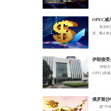
OPEC
美东时间周
涨。截止收盘
伊朗石油部
(OPEC)的
俄罗斯沙
据“中央社