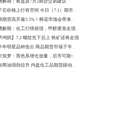
鹰解期：夜盘及7月2期货交易建议
10:43
铁矿石价格上行有空间 今日（7.1）期市重要事件盘点以及未来事件提醒
【行情】油脂油料期货表现抢眼，豆二期
郑棉期货高开逾3.5%！棉花市场会带来新的波澜吗？
货主力合约涨幅扩大至3.5%，豆油涨
猎鹰解期：化工行情很强，甲醇逐渐走强上攻区间分批进场多单​
2.5%，棕榈油涨近2%，菜粕涨1.54%。
毕鸿鹄】7.2 螺纹先下后上 铁矿还将走强
10:17
上半年明星品种迭出 商品期货市场下半年投资机会在哪
【研报精选】国内期货机构对8月5日的原
市筑梦：黑色系增仓放量，后市可期~
油期货走势预测
美布两油强劲拉升 内盘化工品期货躁动！PTA主力逼近涨停价
10:16
【发改委：钢铁行业2019年1-6月运行情
况】一、粗钢产量持续增长。二、钢材价
格波动回升。三、企业效益同比大幅下
降。四、钢材出口小幅下降，铁矿石进口
价格持续上升。
09:55
【行情】国债期货直线拉升，10年期主力
合约涨逾0.1%，盘中最高报98.865，创
2016年12月以来新高。