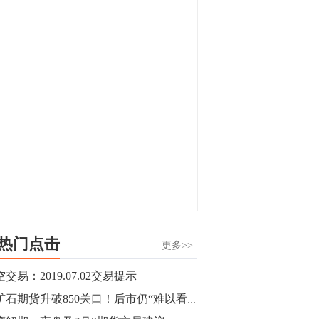
显，沪金主力合约封涨停，沪银涨逾4%。
油脂油料期货飘红，豆二涨停，菜粕、豆
油、豆粕、棕榈油涨幅居前。有色板块
11:15
中，沪镍涨3.42%。跌幅榜单中，铁矿表现
【行情】豆二期货主力合约涨停，涨幅达
疲弱，大跌近4%，棉花、甲醇、EG、棉
3.98%，报3213元/吨。
纱跌幅居前。
11:15
【行情】贵金属期货继续上涨，沪金期货
主力合约涨3.84%，沪银涨3%。
10:44
【行情】沪镍期货主力合约短线上涨，涨
幅扩大至4.4%。
热门点击
更多>>
10:43
交易：2019.07.02交易提示
【行情】芝加哥11月大豆期货跌0.4%，12
铁矿石期货升破850关口！后市仍“难以看空”？
月玉米期货跌1%。