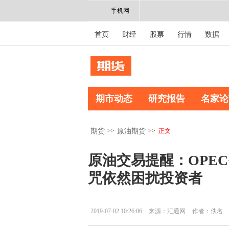
手机网
首页
财经
股票
行情
数据
期市动态
研究报告
名家论
>>
>>
正文
期货
原油期货
原油交易提醒：OPE
咒依然困扰投资者
2019-07-02 10:26:06
来源：汇通网
作者：佚名