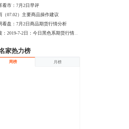
沪银上涨11.90%；历史经验表明，黄金确
晖看市：7月2日早评
立涨势，白银将开启补涨，且涨幅超过黄
金，金银比有望高位回归。
雨（07.02）主要商品操作建议
13:55
豆二期货主力合约涨停，涨幅达3.98%，报
明看盘：7月2日商品期货行情分析
3213元/吨。 国信期货指出，上周五
钱波：2019-7-2日：今日黑色系期货行情分析
CBOT大豆期货市场上涨，11月期约收高
3.25美分，报收868.50美分/蒲式耳。受此
影响，夜盘连粕高位窄幅震荡，建议短线
13:54
名家热力榜
操作为主。 ...
8月5日消息，内外盘贵金属强劲走升，沪
周榜
月榜
金主力合约涨停，涨幅3.99%，报334.00
元/克；沪银亦是大幅拉升；纽约金主力上
破1450美元/盎司。 国投安信期货指
出，在全球经济贸易形势下，首先一方
13:33
面，即使美联储...
【行情】郑棉期货主力合约跌停，跌幅达
4%，报12225元/吨。
11:30
【早盘收评】国内商品期货早盘收盘涨跌
不一，避险情绪激发，贵金属期货上涨明