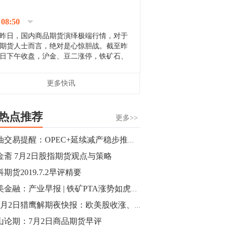
停；三大期指纷纷下跌；国债期货全线走
升。 分析人士指出，从大宗商品市
08:50
场来看，汇率波动...
昨日，国内商品期货演绎极端行情，对于
期货人士而言，绝对是心惊胆战。截至昨
日下午收盘，沪金、豆二涨停，铁矿石、
郑棉跌停，白银、镍涨幅超过3%，沥青、
甲醇和棉花跌幅超过3%。 [center]
14:35
更多快讯
[imgnobrwh] src=...
【行情】沥青期货主力1912合约价格继续
下跌，跌幅超过4%。
热点推荐
更多>>
14:23
原油交易提醒：OPEC+延续减产稳步推进 但一大魔咒依然困扰投资者
【行情】大连铁矿石期货主力合约跌停，
金斋 7月2日股指期货观点与策略
跌幅达6%，报689.5元/吨，刷新近两个月
低位。
期货2019.7.2早评精要
小美金融：产业早报 | 铁矿PTA涨势如虎，今日您关注哪些
14:20
【7月2日猎鹰解期夜快报：欧美股收涨、黄金走低、原油上涨】
方正有色研究团队：高度重视贵金属的阶
段性机会。自年初以来沪金上涨16.93%，
山论期：7月2日商品期货早评