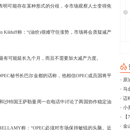
，表明可能存在某种形式的分歧，令市场观察人士变得焦
伙人John Kilduff称：“(油价)很难守住涨势，市场将会质疑减产
有可能延长九个月，而且不需要加大减产力度。
PEC秘书长巴尔金都的话称，他相信OPEC成员国将平
马
迈科
沙特国王萨勒曼周一在电话中讨论了两国协作稳定油
金
 BELLAMY称：“OPEC必须对市场保持敏锐的头脑。近