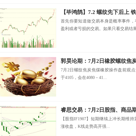
【毕鸿鹄】7.2 螺纹先下后上 
首先你要知道做交易本身是概率事件，
盈利或者亏损的交易。如果只看交易结果无
郭昊论期：7月2日橡胶螺纹焦
7月2日螺纹焦炭焦煤橡胶操作盘前观点一
于4105，会在4080－41...
睿思交易：7月2日股指、商品
【股指IF1907】短期继续上冲长期维持震
涨收盘，K线走势高开强...