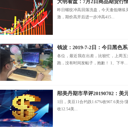
大明看盘：7月2日商品期货行
昨日螺纹冲高回落洗盘，今天逢低继续买
激，期价高开后进一步冲高415...
钱波：2019-7-2日：今日黑
各位，最近我在出差，比较忙，上周五
跑，没有时间发帖子，抱歉！ 1、下半...
邴美丹期市早评20190702：
1日，美豆11合约跌1.67%收907.6美分
收12.54美...