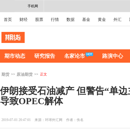
手机网
首页
财经
股票
行情
数据
基金
黄金
外汇
期市动态
研究报告
名家论市
路演中心
>>
>>
正文
期货
原油期货
伊朗接受石油减产 但警告“单边
导致OPEC解体
2019-07-01 20:47:01
来源：环球外汇网
作者：佚名