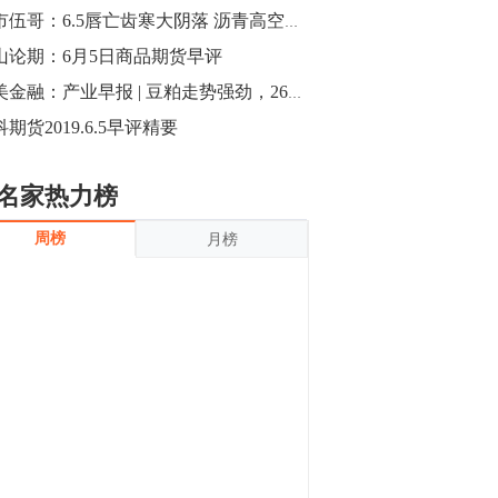
沪银上涨11.90%；历史经验表明，黄金确
期市伍哥：6.5唇亡齿寒大阴落 沥青高空螺纹多
立涨势，白银将开启补涨，且涨幅超过黄
金，金银比有望高位回归。
山论期：6月5日商品期货早评
13:55
豆二期货主力合约涨停，涨幅达3.98%，报
小美金融：产业早报 | 豆粕走势强劲，26大品种策略早知道
3213元/吨。 国信期货指出，上周五
期货2019.6.5早评精要
CBOT大豆期货市场上涨，11月期约收高
3.25美分，报收868.50美分/蒲式耳。受此
影响，夜盘连粕高位窄幅震荡，建议短线
13:54
名家热力榜
操作为主。 ...
8月5日消息，内外盘贵金属强劲走升，沪
周榜
月榜
金主力合约涨停，涨幅3.99%，报334.00
元/克；沪银亦是大幅拉升；纽约金主力上
破1450美元/盎司。 国投安信期货指
出，在全球经济贸易形势下，首先一方
13:33
面，即使美联储...
【行情】郑棉期货主力合约跌停，跌幅达
4%，报12225元/吨。
11:30
【早盘收评】国内商品期货早盘收盘涨跌
不一，避险情绪激发，贵金属期货上涨明