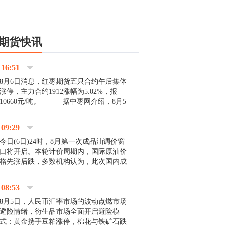
期货快讯
16:51
8月6日消息，红枣期货五只合约午后集体
涨停，主力合约1912涨幅为5.02%，报
10660元/吨。 据中枣网介绍，8月5
日沧州市场下雨天气影响，市场出摊商户
不多，看护客商也零星，成交量有限。卖
09:29
家好货依旧惜售挺...
今日(6日)24时，8月第一次成品油调价窗
口将开启。本轮计价周期内，国际原油价
格先涨后跌，多数机构认为，此次国内成
品油价压线下调与搁浅均有可能。 [center]
[img]http://images.cnfol.com/file/201908/gasoline_201...
08:53
8月5日，人民币汇率市场的波动点燃市场
避险情绪，衍生品市场全面开启避险模
式：黄金携手豆粕涨停，棉花与铁矿石跌