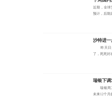
下周国内
近期，全球
预计，后期原
沙特进一
昨天日盘
了，死死封
瑞银下调
瑞银周二将
未来12个月