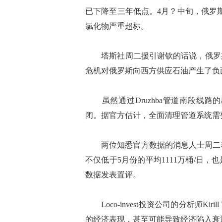
已下降至三年低点。4月？中旬，俄罗斯
氯化物严重超标。
塔斯社周二援引谢钦的话说，俄罗斯
危机对俄罗斯向西方供应石油产生了负
虽然通过Druzhba管道南段线路
闭。据官方估计，全面清理管道系统需
两位知悉官方数据的消息人士周二表示，
不仅低于5月份的平均1111万桶/日，
数据发表置评。
Loco-invest投资公司的分析师Kir
的经济表现，甚至可能导致经济陷入衰