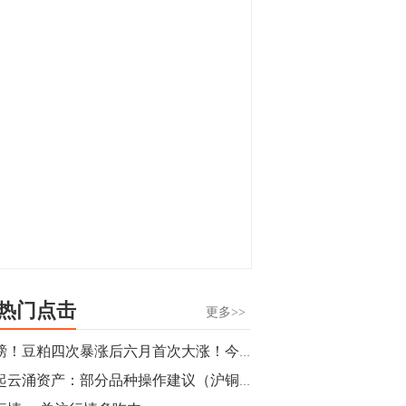
显，沪金主力合约封涨停，沪银涨逾4%。
油脂油料期货飘红，豆二涨停，菜粕、豆
油、豆粕、棕榈油涨幅居前。有色板块
11:15
中，沪镍涨3.42%。跌幅榜单中，铁矿表现
【行情】豆二期货主力合约涨停，涨幅达
疲弱，大跌近4%，棉花、甲醇、EG、棉
3.98%，报3213元/吨。
纱跌幅居前。
11:15
【行情】贵金属期货继续上涨，沪金期货
主力合约涨3.84%，沪银涨3%。
10:44
【行情】沪镍期货主力合约短线上涨，涨
幅扩大至4.4%。
热门点击
更多>>
10:43
重磅！豆粕四次暴涨后六月首次大涨！今日豆粕期货价格大涨超3.5%！
【行情】芝加哥11月大豆期货跌0.4%，12
风起云涌资产：部分品种操作建议（沪铜，螺纹，白糖，铁矿）
月玉米期货跌1%。