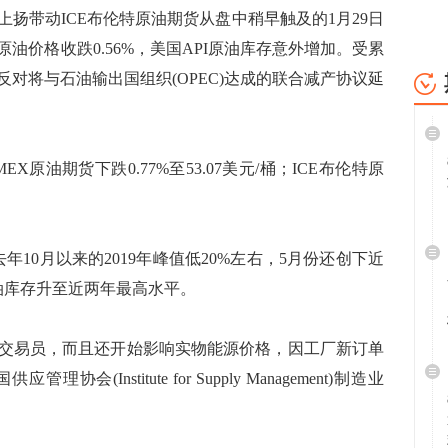
带动ICE布伦特原油期货从盘中稍早触及的1月29日
X原油价格收跌0.56%，美国API原油库存意外增加。受累
对将与石油输出国组织(OPEC)达成的联合减产协议延
EX原油期货下跌0.77%至53.07美元/桶；ICE布伦特原
0月以来的2019年峰值低20%左右，5月份还创下近
油库存升至近两年最高水平。
易员，而且还开始影响实物能源价格，因工厂新订单
Institute for Supply Management)制造业