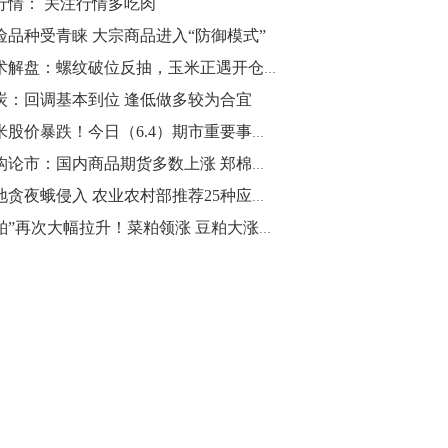
行情： 关注行情多吃肉
险品种受青睐 大宗商品进入“防御模式”
10:43
【行情】油脂油料期货表现抢眼，豆二期
技术解盘：螺纹破位反抽，玉米正遇开仓良机
货主力合约涨幅扩大至3.5%，豆油涨
炭：回调基本到位 逢低做多较为合宜
2.5%，棕榈油涨近2%，菜粕涨1.54%。
小米股价暴跌！今日（6.4）期市重要事件盘点以及未来事件提醒
10:17
机构论市：国内商品期货多数上涨 郑棉、郑糖涨幅居前
【研报精选】国内期货机构对8月5日的原
草地贪夜蛾侵入 农业农村部推荐25种应急防治药
油期货走势预测
双粕”再次大幅拉升！菜粕领涨 豆粕大涨逾3.5%
10:16
【发改委：钢铁行业2019年1-6月运行情
况】一、粗钢产量持续增长。二、钢材价
格波动回升。三、企业效益同比大幅下
降。四、钢材出口小幅下降，铁矿石进口
价格持续上升。
09:55
【行情】国债期货直线拉升，10年期主力
合约涨逾0.1%，盘中最高报98.865，创
2016年12月以来新高。