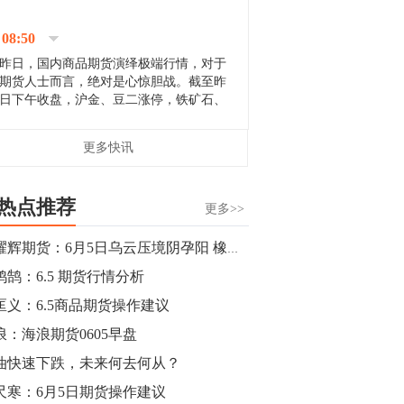
停；三大期指纷纷下跌；国债期货全线走
升。 分析人士指出，从大宗商品市
08:50
场来看，汇率波动...
昨日，国内商品期货演绎极端行情，对于
期货人士而言，绝对是心惊胆战。截至昨
日下午收盘，沪金、豆二涨停，铁矿石、
郑棉跌停，白银、镍涨幅超过3%，沥青、
甲醇和棉花跌幅超过3%。 [center]
14:35
更多快讯
[imgnobrwh] src=...
【行情】沥青期货主力1912合约价格继续
下跌，跌幅超过4%。
热点推荐
更多>>
14:23
金耀辉期货：6月5日乌云压境阴孕阳 橡胶低多铁矿空
【行情】大连铁矿石期货主力合约跌停，
鸿鹄：6.5 期货行情分析
跌幅达6%，报689.5元/吨，刷新近两个月
低位。
匡义：6.5商品期货操作建议
浪：海浪期货0605早盘
14:20
油快速下跌，未来何去何从？
方正有色研究团队：高度重视贵金属的阶
段性机会。自年初以来沪金上涨16.93%，
尺寒：6月5日期货操作建议