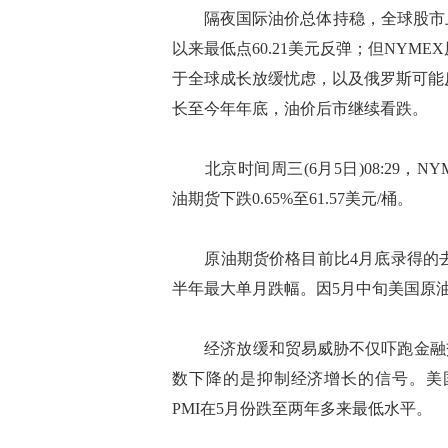
隔夜国际油价总体持稳，全球股市上扬
以来最低点60.21美元反弹；但NYME
于全球成长放缓忧虑，以及俄罗斯可能反
长至今年年底，油价后市继续看跌。
北京时间周三(6月5日)08:29，NYM
油期货下跌0.65%至61.57美元/桶。
原油期货价格目前比4月底录得的去年1
半年最大单月跌幅。因5月中旬美国原
经济放缓和贸易威胁不仅吓跑金融交
数下降的是抑制经济增长的信号。美国供应管理协会(
PMI在5月份跌至两年多来最低水平。