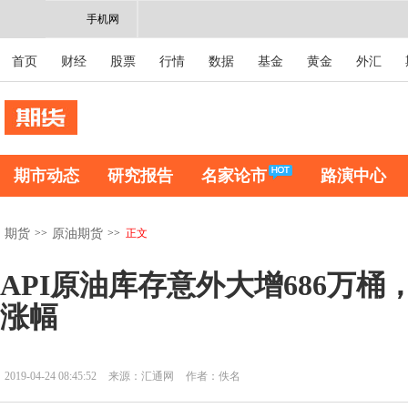
手机网
首页
财经
股票
行情
数据
基金
黄金
外汇
期市动态
研究报告
名家论市
路演中心
>>
>>
正文
期货
原油期货
API原油库存意外大增686万
涨幅
2019-04-24 08:45:52
来源：汇通网
作者：佚名