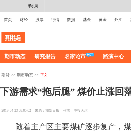
手机网
首页
财经
股票
行情
数据
基金
黄金
外汇
期市动态
研究报告
名家论市
路演中心
>>
>>
正文
期货
期市动态
下游需求“拖后腿” 煤价止涨回
2019-04-23 09:05:02
来源：期货日报
作者：中投天琪
随着主产区主要煤矿逐步复产，煤