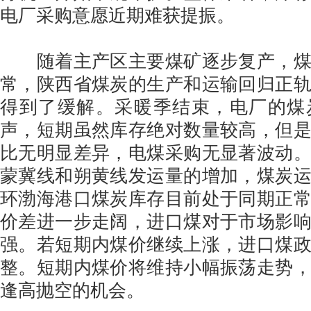
电厂采购意愿近期难获提振。
随着主产区主要煤矿逐步复产，煤
常，陕西省煤炭的生产和运输回归正
得到了缓解。采暖季结束，电厂的煤
声，短期虽然库存绝对数量较高，但
比无明显差异，电煤采购无显著波动
蒙冀线和朔黄线发运量的增加，煤炭
环渤海港口煤炭库存目前处于同期正
价差进一步走阔，进口煤对于市场影
强。若短期内煤价继续上涨，进口煤
整。短期内煤价将维持小幅振荡走势
逢高抛空的机会。