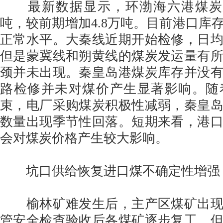
最新数据显示，环渤海六港煤炭总库
吨，较前期增加4.8万吨。目前港口库
正常水平。大秦线近期开始检修，日
但是蒙冀线和朔黄线的煤炭发运量有
颈并未出现。秦皇岛港煤炭库存并没
路检修并未对煤价产生显著影响。随
束，电厂采购煤炭积极性减弱，秦皇
数量出现季节性回落。短期来看，港
会对煤炭价格产生较大影响。
坑口供给恢复进口煤不确定性增强
榆林矿难发生后，主产区煤矿出现
管安全检查验收后各煤矿逐步复工，