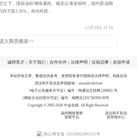
之下，国际油价继续暴跌。截至记者发稿时，纽约原油期
内下跌3.26%，布伦特原...
12月20日 22:18
进入期货频道>>
诚聘英才
|
关于我们
|
合作伙伴
|
法律声明
|
征稿启事
|
友链申请
本站所有文章、数据仅供参考，使用前务请仔细阅读
法律声明
，风险自负
违法和不良信息举报邮箱：
zixun@cnfol.net
《电子公告服务许可证》编号：闽通信互联网 [2008]1 号
《网络文化经营许可证》编号：闽网文[2017]6399130号
Copyright © 2003-2026 中金在线. All Right Reserved.
福州网络警察
违法和不良信
报警平台
息举报中心
闽公网安备 35010002000101号