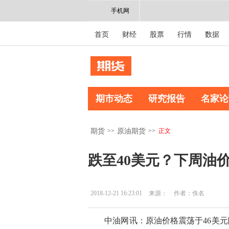
手机网
首页
财经
股票
行情
数据
期市动态
研究报告
名家论
>>
>>
正文
期货
原油期货
跌至40美元？下周油
2018-12-21 16:23:01
来源：
作者：佚名
中油网讯：原油价格震荡于46美元