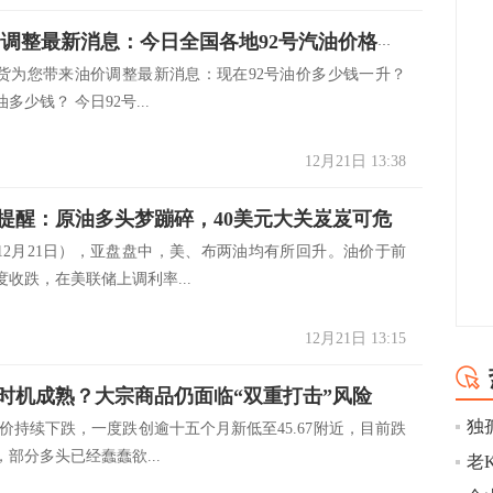
12.21油价调整最新消息：今日全国各地92号汽油价格查询一览
货为您带来油价调整最新消息：现在92号油价多少钱一升？
多少钱？ 今日92号...
12月21日 13:38
提醒：原油多头梦蹦碎，40美元大关岌岌可危
月21日），亚盘盘中，美、布两油均有所回升。油价于前
收跌，在美联储上调利率...
12月21日 13:15
时机成熟？大宗商品仍面临“双重打击”风险
续下跌，一度跌创逾十五个月新低至45.67附近，目前跌
部分多头已经蠢蠢欲...