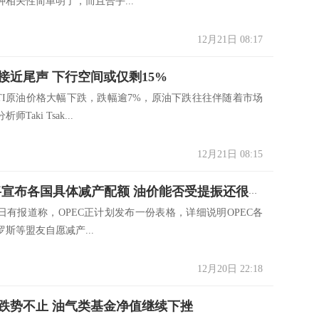
种相关性简单明了，而且合乎...
12月21日 08:17
接近尾声 下行空间或仅剩15%
原油价格大幅下跌，跌幅逾7%，原油下跌往往伴随着市场
Taki Tsak...
12月21日 08:15
OPEC+将宣布各国具体减产配额 油价能否受提振还很难说
日有报道称，OPEC正计划发布一份表格，详细说明OPEC各
斯等盟友自愿减产...
12月20日 22:18
跌势不止 油气类基金净值继续下挫