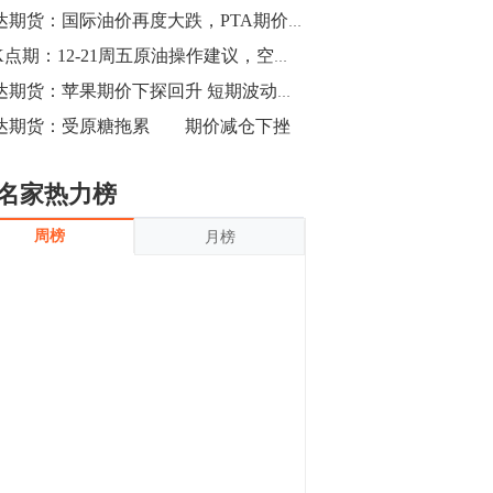
沪银上涨11.90%；历史经验表明，黄金确
瑞达期货：国际油价再度大跌，PTA期价一度跌破6000关口
立涨势，白银将开启补涨，且涨幅超过黄
金，金银比有望高位回归。
13:55
老K点期：12-21周五原油操作建议，空头一浪赶一浪
豆二期货主力合约涨停，涨幅达3.98%，报
瑞达期货：苹果期价下探回升 短期波动加剧
3213元/吨。 国信期货指出，上周五
达期货：受原糖拖累 期价减仓下挫
CBOT大豆期货市场上涨，11月期约收高
3.25美分，报收868.50美分/蒲式耳。受此
影响，夜盘连粕高位窄幅震荡，建议短线
13:54
名家热力榜
操作为主。 ...
8月5日消息，内外盘贵金属强劲走升，沪
周榜
月榜
金主力合约涨停，涨幅3.99%，报334.00
元/克；沪银亦是大幅拉升；纽约金主力上
破1450美元/盎司。 国投安信期货指
出，在全球经济贸易形势下，首先一方
13:33
面，即使美联储...
【行情】郑棉期货主力合约跌停，跌幅达
4%，报12225元/吨。
11:30
【早盘收评】国内商品期货早盘收盘涨跌
不一，避险情绪激发，贵金属期货上涨明