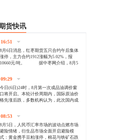
期货快讯
16:51
8月6日消息，红枣期货五只合约午后集体
涨停，主力合约1912涨幅为5.02%，报
10660元/吨。 据中枣网介绍，8月5
日沧州市场下雨天气影响，市场出摊商户
不多，看护客商也零星，成交量有限。卖
09:29
家好货依旧惜售挺...
今日(6日)24时，8月第一次成品油调价窗
口将开启。本轮计价周期内，国际原油价
格先涨后跌，多数机构认为，此次国内成
品油价压线下调与搁浅均有可能。 [center]
[img]http://images.cnfol.com/file/201908/gasoline_201...
08:53
8月5日，人民币汇率市场的波动点燃市场
避险情绪，衍生品市场全面开启避险模
式：黄金携手豆粕涨停，棉花与铁矿石跌