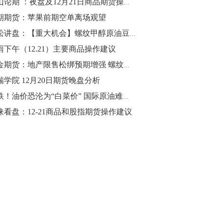
金山论期 ：夜盘及12月21日商品期货操作策略
期期货：苹果前期空单离场观望
10:43
【行情】油脂油料期货表现抢眼，豆二期
青松讲盘：【重大机会】螺纹甲醇原油豆粕pta等12月21日操作建议
货主力合约涨幅扩大至3.5%，豆油涨
雨下午（12.21）主要商品操作建议
2.5%，棕榈油涨近2%，菜粕涨1.54%。
黑金期货：地产限售松绑预期增强 螺纹钢资金大幅涌入
10:17
瑞学院 12月20日期货晚盘分析
【研报精选】国内期货机构对8月5日的原
急跌！油价恐沦为“白菜价” 国际原油难逃“三座大山”！
油期货走势预测
涞看盘：12-21商品和股指期货操作建议
10:16
【发改委：钢铁行业2019年1-6月运行情
况】一、粗钢产量持续增长。二、钢材价
格波动回升。三、企业效益同比大幅下
降。四、钢材出口小幅下降，铁矿石进口
价格持续上升。
09:55
【行情】国债期货直线拉升，10年期主力
合约涨逾0.1%，盘中最高报98.865，创
2016年12月以来新高。