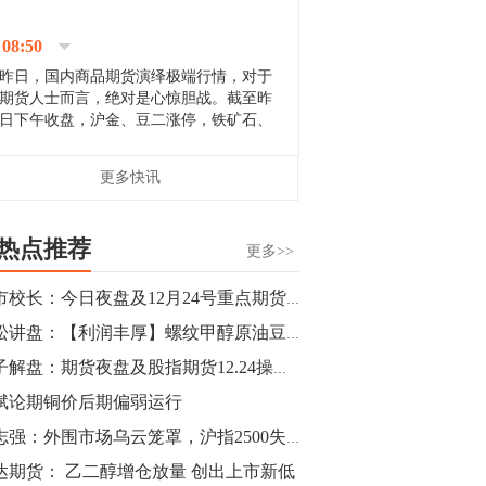
停；三大期指纷纷下跌；国债期货全线走
升。 分析人士指出，从大宗商品市
08:50
场来看，汇率波动...
昨日，国内商品期货演绎极端行情，对于
期货人士而言，绝对是心惊胆战。截至昨
日下午收盘，沪金、豆二涨停，铁矿石、
郑棉跌停，白银、镍涨幅超过3%，沥青、
甲醇和棉花跌幅超过3%。 [center]
14:35
更多快讯
[imgnobrwh] src=...
【行情】沥青期货主力1912合约价格继续
下跌，跌幅超过4%。
热点推荐
更多>>
14:23
期市校长：今日夜盘及12月24号重点期货品种操盘策略
【行情】大连铁矿石期货主力合约跌停，
青松讲盘：【利润丰厚】螺纹甲醇原油豆粕pta等12月22日操作建议
跌幅达6%，报689.5元/吨，刷新近两个月
低位。
风子解盘：期货夜盘及股指期货12.24操作建议
斌论期铜价后期偏弱运行
14:20
刘志强：外围市场乌云笼罩，沪指2500失而复得
方正有色研究团队：高度重视贵金属的阶
段性机会。自年初以来沪金上涨16.93%，
达期货： 乙二醇增仓放量 创出上市新低