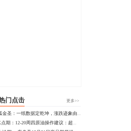
显，沪金主力合约封涨停，沪银涨逾4%。
油脂油料期货飘红，豆二涨停，菜粕、豆
油、豆粕、棕榈油涨幅居前。有色板块
11:15
中，沪镍涨3.42%。跌幅榜单中，铁矿表现
【行情】豆二期货主力合约涨停，涨幅达
疲弱，大跌近4%，棉花、甲醇、EG、棉
3.98%，报3213元/吨。
纱跌幅居前。
11:15
【行情】贵金属期货继续上涨，沪金期货
主力合约涨3.84%，沪银涨3%。
10:44
【行情】沪镍期货主力合约短线上涨，涨
幅扩大至4.4%。
热门点击
更多>>
10:43
独孤金圣：一纸数据定乾坤，涨跌迹象由可循，低多黑色
【行情】芝加哥11月大豆期货跌0.4%，12
老K点期：12-20周四原油操作建议：超跌反弹不做多，空头依旧强！
月玉米期货跌1%。