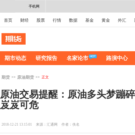
手机网
首页
财经
股票
行情
数据
基金
黄金
外汇
期市动态
研究报告
名家论市
路演中心
>>
>>
正文
期货
原油期货
原油交易提醒：原油多头梦蹦碎
岌岌可危
2018-12-21 13:15:01
来源：汇通网
作者：佚名