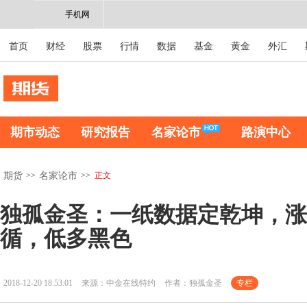
手机网
首页
财经
股票
行情
数据
基金
黄金
外汇
期市动态
研究报告
名家论市
路演中心
>>
>>
正文
期货
名家论市
独孤金圣：一纸数据定乾坤，涨
循，低多黑色
2018-12-20 18:53:01
来源：中金在线特约
作者：独孤金圣
专栏