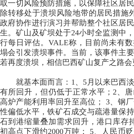
取一切风险预防措施，以保障社区居
除转移处于溃坝风险地带的居民措施外
政府协作进行演习并帮助整个社区居
生。矿山及矿坝处于24小时全监测中
行每日评估。VALE称，目前尚未有
塌会引发溃坝事件。当前，该事件主
若再度溃坝，相信巴西矿山复产之路会
就基本面而言：1、5月以来巴西淡
有所回升，但仍低于正常水平；2、
高炉产能利用率回升至高位； 3、钢
性偏低水平，铁矿石成交与疏港量保持
石到港缩量叠加需求回升，港口库存
初高点下滑约2000万吨； 5、人民币