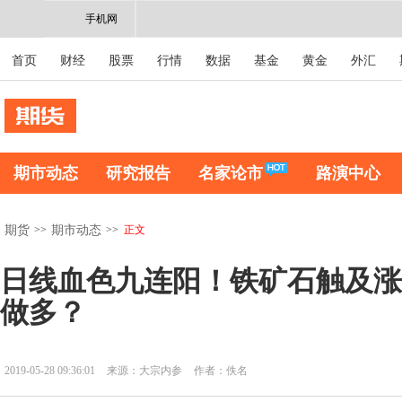
手机网
首页
财经
股票
行情
数据
基金
黄金
外汇
期市动态
研究报告
名家论市
路演中心
>>
>>
正文
期货
期市动态
日线血色九连阳！铁矿石触及涨
做多？
2019-05-28 09:36:01
来源：大宗内参
作者：佚名