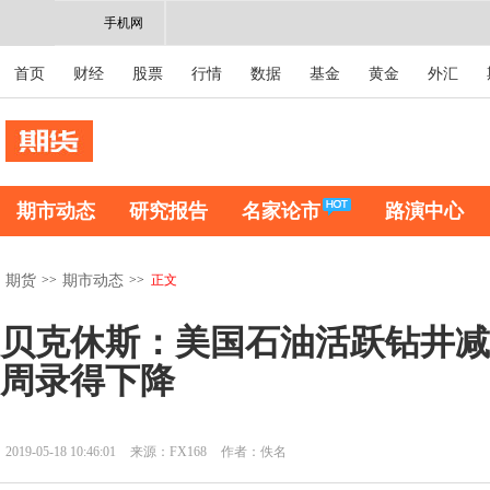
手机网
首页
财经
股票
行情
数据
基金
黄金
外汇
期市动态
研究报告
名家论市
路演中心
>>
>>
正文
期货
期市动态
贝克休斯：美国石油活跃钻井减
周录得下降
2019-05-18 10:46:01
来源：FX168
作者：佚名