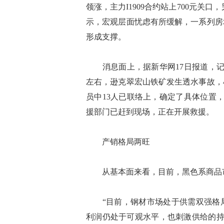
领涨，主力I1909合约站上700元关
示，宏观层面忧虑有所缓解，一系列房
形成支撑。
消息面上，据新华网17日报道，记者
左右，逊克翠宏山铁矿发生透水事故，4
员中13人已联络上，确定了具体位置
援部门已赶到现场，正在开展救援。
产销格局两旺
从基本面来看，目前，黑色系商品市
“目前，钢材市场处于供需双强格局
利润仍处于可观水平，也刺激供给的持续