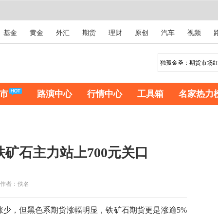
基金
黄金
外汇
期货
理财
原创
汽车
视频
市
路演中心
行情中心
工具箱
名家热力
铁矿石主力站上700元关口
作者：佚名
少，但黑色系期货涨幅明显，铁矿石期货更是涨逾5%