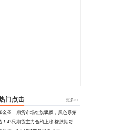
显，沪金主力合约封涨停，沪银涨逾4%。
油脂油料期货飘红，豆二涨停，菜粕、豆
油、豆粕、棕榈油涨幅居前。有色板块
11:15
中，沪镍涨3.42%。跌幅榜单中，铁矿表现
【行情】豆二期货主力合约涨停，涨幅达
疲弱，大跌近4%，棉花、甲醇、EG、棉
3.98%，报3213元/吨。
纱跌幅居前。
11:15
【行情】贵金属期货继续上涨，沪金期货
主力合约涨3.84%，沪银涨3%。
10:44
【行情】沪镍期货主力合约短线上涨，涨
幅扩大至4.4%。
热门点击
更多>>
10:43
独孤金圣：期货市场红旗飘飘，黑色系第二波到顶了？
【行情】芝加哥11月大豆期货跌0.4%，12
火热！43只期货主力合约上涨 橡胶期货涨超5%
月玉米期货跌1%。