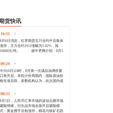
期货快讯
16:51
8月6日消息，红枣期货五只合约午后集体
涨停，主力合约1912涨幅为5.02%，报
10660元/吨。 据中枣网介绍，8月5
日沧州市场下雨天气影响，市场出摊商户
不多，看护客商也零星，成交量有限。卖
09:29
家好货依旧惜售挺...
今日(6日)24时，8月第一次成品油调价窗
口将开启。本轮计价周期内，国际原油价
格先涨后跌，多数机构认为，此次国内成
品油价压线下调与搁浅均有可能。 [center]
[img]http://images.cnfol.com/file/201908/gasoline_201...
08:53
8月5日，人民币汇率市场的波动点燃市场
避险情绪，衍生品市场全面开启避险模
式：黄金携手豆粕涨停，棉花与铁矿石跌