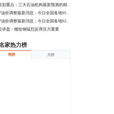
沪银上涨11.90%；历史经验表明，黄金确
帮你划重点：三大石油机构最新预测的精华都在这里
立涨势，白银将开启补涨，且涨幅超过黄
金，金银比有望高位回归。
13:55
5.17油价调整最新消息：今日全国各地95号汽油价格查询一览
豆二期货主力合约涨停，涨幅达3.98%，报
5.17油价调整最新消息：今日全国各地92号汽油价格查询一览
3213元/吨。 国信期货指出，上周五
松讲盘：螺纹钢猛烈反弹压力重重
CBOT大豆期货市场上涨，11月期约收高
3.25美分，报收868.50美分/蒲式耳。受此
影响，夜盘连粕高位窄幅震荡，建议短线
13:54
名家热力榜
操作为主。 ...
8月5日消息，内外盘贵金属强劲走升，沪
周榜
月榜
金主力合约涨停，涨幅3.99%，报334.00
元/克；沪银亦是大幅拉升；纽约金主力上
破1450美元/盎司。 国投安信期货指
出，在全球经济贸易形势下，首先一方
13:33
面，即使美联储...
【行情】郑棉期货主力合约跌停，跌幅达
4%，报12225元/吨。
11:30
【早盘收评】国内商品期货早盘收盘涨跌
不一，避险情绪激发，贵金属期货上涨明