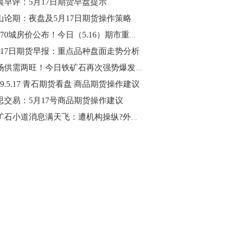
晨早评：5月17日期货早盘提示
山论期：夜盘及5月17日期货操作策略
10:43
【行情】油脂油料期货表现抢眼，豆二期
4月70城房价公布！今日（5.16）期市重要事件盘点以及未来事件提醒
货主力合约涨幅扩大至3.5%，豆油涨
月17日期货早报：重点品种盘面走势分析
2.5%，棕榈油涨近2%，菜粕涨1.54%。
市场供需两旺！今日铁矿石再次强势爆发涨超5%
10:17
19.5.17 青石期货看盘 商品期货操作建议
【研报精选】国内期货机构对8月5日的原
思交易：5月17号商品期货操作建议
油期货走势预测
铁矿石小道消息满天飞：遭机构操纵?外矿又停产了?
10:16
【发改委：钢铁行业2019年1-6月运行情
况】一、粗钢产量持续增长。二、钢材价
格波动回升。三、企业效益同比大幅下
降。四、钢材出口小幅下降，铁矿石进口
价格持续上升。
09:55
【行情】国债期货直线拉升，10年期主力
合约涨逾0.1%，盘中最高报98.865，创
2016年12月以来新高。