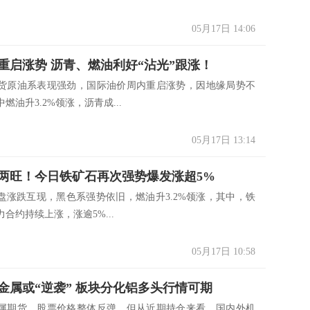
05月17日 14:06
重启涨势 沥青、燃油利好“沾光”跟涨！
货原油系表现强劲，国际油价周内重启涨势，因地缘局势不
燃油升3.2%领涨，沥青成...
05月17日 13:14
两旺！今日铁矿石再次强势爆发涨超5%
盘涨跌互现，黑色系强势依旧，燃油升3.2%领涨，其中，铁
合约持续上涨，涨逾5%...
05月17日 10:58
金属或“逆袭” 板块分化铝多头行情可期
属期货、股票价格整体反弹，但从近期持仓来看，国内外机