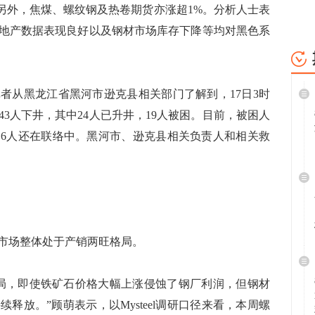
口，另外，焦煤、螺纹钢及热卷期货亦涨超1%。分析人士表
地产数据表现良好以及钢材市场库存下降等均对黑色系
从黑龙江省黑河市逊克县相关部门了解到，17日3时
3人下井，其中24人已升井，19人被困。目前，被困人
，6人还在联络中。黑河市、逊克县相关负责人和相关救
场整体处于产销两旺格局。
，即使铁矿石价格大幅上涨侵蚀了钢厂利润，但钢材
释放。”顾萌表示，以Mysteel调研口径来看，本周螺