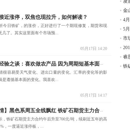
凌
金
接近涨停，双焦也现拉升，如何解读？
析今日铁矿，的涨价，正好进行了一个期现修复，期货和现
5
几了。其实这里面有个市场预...
20
05月17日 14:20
睿
期货专家经验之谈：喜欢做农产品 因为周期短基本面好掌握
情很容易受天气变化、进出口量的变化、汇率的变化等的影
是遵循基本面的变化。我喜欢...
05月17日 14:17
【突发行情】黑色系周五全线飘红 铁矿石期货主力合约午后升至700元/吨逼近涨停板
示，铁矿石期货主力合约午后升至700元/吨，续刷近五年的高
%，一度逼近涨停板，...