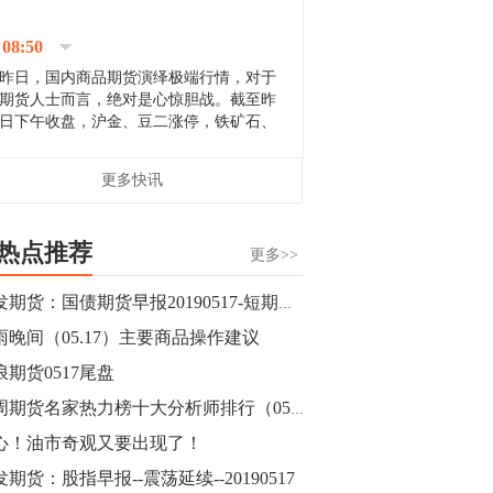
停；三大期指纷纷下跌；国债期货全线走
升。 分析人士指出，从大宗商品市
08:50
场来看，汇率波动...
昨日，国内商品期货演绎极端行情，对于
期货人士而言，绝对是心惊胆战。截至昨
日下午收盘，沪金、豆二涨停，铁矿石、
郑棉跌停，白银、镍涨幅超过3%，沥青、
甲醇和棉花跌幅超过3%。 [center]
14:35
更多快讯
[imgnobrwh] src=...
【行情】沥青期货主力1912合约价格继续
下跌，跌幅超过4%。
热点推荐
更多>>
14:23
广发期货：国债期货早报20190517-短期观望为主，等待试空机会
【行情】大连铁矿石期货主力合约跌停，
雨晚间（05.17）主要商品操作建议
跌幅达6%，报689.5元/吨，刷新近两个月
低位。
浪期货0517尾盘
本周期货名家热力榜十大分析师排行（05月17日）
14:20
心！油市奇观又要出现了！
方正有色研究团队：高度重视贵金属的阶
段性机会。自年初以来沪金上涨16.93%，
期货：股指早报--震荡延续--20190517