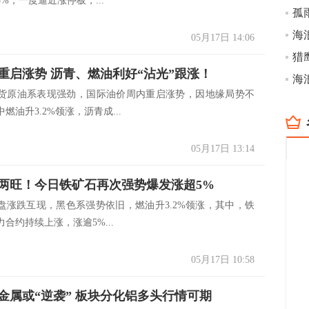
%，一度逼近涨停板，...
孤
海
05月17日 14:06
猎
重启涨势 沥青、燃油利好“沾光”跟涨！
海
货原油系表现强劲，国际油价周内重启涨势，因地缘局势不
燃油升3.2%领涨，沥青成...
05月17日 13:14
两旺！今日铁矿石再次强势爆发涨超5%
盘涨跌互现，黑色系强势依旧，燃油升3.2%领涨，其中，铁
合约持续上涨，涨逾5%...
05月17日 10:58
金属或“逆袭” 板块分化铝多头行情可期