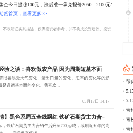
今日提涨100元，涨后准一承兑报价2050—2100元/
期货首页，查看更多>>
，不表明证实其描述，仅供投资者参考，并不构成投资建议。投资
期货专家经验之谈：喜欢做农产品 因为周期短基本面好掌握
情很容易受天气变化、进出口量的变化、汇率的变化等的影
是遵循基本面的变化。我喜欢...
05月17日 14:17
青
【突发行情】黑色系周五全线飘红 铁矿石期货主力合约午后升至700元/吨逼近涨停板
青
示，铁矿石期货主力合约午后升至700元/吨，续刷近五年的高
青