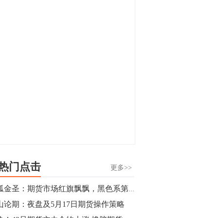
显，沪金主力合约封涨停，沪银涨逾4%。
油脂油料期货飘红，豆二涨停，菜粕、豆
油、豆粕、棕榈油涨幅居前。有色板块
11:15
中，沪镍涨3.42%。跌幅榜单中，铁矿表现
【行情】豆二期货主力合约涨停，涨幅达
疲弱，大跌近4%，棉花、甲醇、EG、棉
3.98%，报3213元/吨。
纱跌幅居前。
11:15
【行情】贵金属期货继续上涨，沪金期货
主力合约涨3.84%，沪银涨3%。
10:44
【行情】沪镍期货主力合约短线上涨，涨
幅扩大至4.4%。
热门点击
更多>>
10:43
独孤金圣：期货市场红旗飘飘，黑色系第二波到顶了？
【行情】芝加哥11月大豆期货跌0.4%，12
山论期：夜盘及5月17日期货操作策略
月玉米期货跌1%。