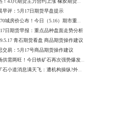
火热！43只期货主力合约上涨 橡胶期货涨超5%
晨早评：5月17日期货早盘提示
10:43
【行情】油脂油料期货表现抢眼，豆二期
4月70城房价公布！今日（5.16）期市重要事件盘点以及未来事件提醒
货主力合约涨幅扩大至3.5%，豆油涨
月17日期货早报：重点品种盘面走势分析
2.5%，棕榈油涨近2%，菜粕涨1.54%。
19.5.17 青石期货看盘 商品期货操作建议
10:17
思交易：5月17号商品期货操作建议
【研报精选】国内期货机构对8月5日的原
市场供需两旺！今日铁矿石再次强势爆发涨超5%
油期货走势预测
铁矿石小道消息满天飞：遭机构操纵?外矿又停产了?
10:16
【发改委：钢铁行业2019年1-6月运行情
况】一、粗钢产量持续增长。二、钢材价
格波动回升。三、企业效益同比大幅下
降。四、钢材出口小幅下降，铁矿石进口
价格持续上升。
09:55
【行情】国债期货直线拉升，10年期主力
合约涨逾0.1%，盘中最高报98.865，创
2016年12月以来新高。