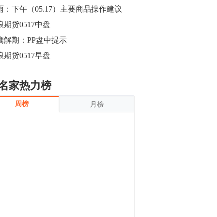
沪银上涨11.90%；历史经验表明，黄金确
雨：下午（05.17）主要商品操作建议
立涨势，白银将开启补涨，且涨幅超过黄
金，金银比有望高位回归。
浪期货0517中盘
13:55
豆二期货主力合约涨停，涨幅达3.98%，报
鹰解期：PP盘中提示
3213元/吨。 国信期货指出，上周五
浪期货0517早盘
CBOT大豆期货市场上涨，11月期约收高
3.25美分，报收868.50美分/蒲式耳。受此
影响，夜盘连粕高位窄幅震荡，建议短线
13:54
名家热力榜
操作为主。 ...
8月5日消息，内外盘贵金属强劲走升，沪
周榜
月榜
金主力合约涨停，涨幅3.99%，报334.00
元/克；沪银亦是大幅拉升；纽约金主力上
破1450美元/盎司。 国投安信期货指
出，在全球经济贸易形势下，首先一方
13:33
面，即使美联储...
【行情】郑棉期货主力合约跌停，跌幅达
4%，报12225元/吨。
11:30
【早盘收评】国内商品期货早盘收盘涨跌
不一，避险情绪激发，贵金属期货上涨明