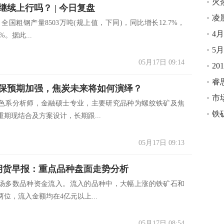
继续上行吗？ | 今日复盘
凌
月，全国粗钢产量8503万吨(规上值，下同)，同比增长12.7%，
%。据此...
5
05月17日 09:14
20
睿
保预期加强，焦炭未来将如何演绎？
色系分析师，金融硕士专业，主要研究品种为螺纹铁矿及焦
期现结合及方案设计，长期跟...
05月17日 09:13
日期货早报：重点品种盘面走势分析
场多数品种资金流入。流入的品种中，大幅上涨的铁矿石和
位，流入金额均在4亿元以上...
05月17日 08:54