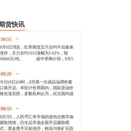
期货快讯
16:51
8月6日消息，红枣期货五只合约午后集体
涨停，主力合约1912涨幅为5.02%，报
10660元/吨。 据中枣网介绍，8月5
日沧州市场下雨天气影响，市场出摊商户
不多，看护客商也零星，成交量有限。卖
09:29
家好货依旧惜售挺...
今日(6日)24时，8月第一次成品油调价窗
口将开启。本轮计价周期内，国际原油价
格先涨后跌，多数机构认为，此次国内成
品油价压线下调与搁浅均有可能。 [center]
[img]http://images.cnfol.com/file/201908/gasoline_201...
08:53
8月5日，人民币汇率市场的波动点燃市场
避险情绪，衍生品市场全面开启避险模
式：黄金携手豆粕涨停，棉花与铁矿石跌