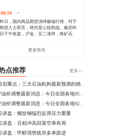
停；三大期指纷纷下跌；国债期货全线走
升。 分析人士指出，从大宗商品市
08:50
场来看，汇率波动...
昨日，国内商品期货演绎极端行情，对于
期货人士而言，绝对是心惊胆战。截至昨
日下午收盘，沪金、豆二涨停，铁矿石、
郑棉跌停，白银、镍涨幅超过3%，沥青、
甲醇和棉花跌幅超过3%。 [center]
14:35
更多快讯
[imgnobrwh] src=...
【行情】沥青期货主力1912合约价格继续
下跌，跌幅超过4%。
热点推荐
更多>>
14:23
帮你划重点：三大石油机构最新预测的精华都在这里
【行情】大连铁矿石期货主力合约跌停，
5.17油价调整最新消息：今日全国各地95号汽油价格查询一览
跌幅达6%，报689.5元/吨，刷新近两个月
低位。
5.17油价调整最新消息：今日全国各地92号汽油价格查询一览
松讲盘：螺纹钢猛烈反弹压力重重
14:20
松讲盘：豆粕冲高回落空单布局
方正有色研究团队：高度重视贵金属的阶
段性机会。自年初以来沪金上涨16.93%，
松讲盘：甲醇强势犹存多单跟进