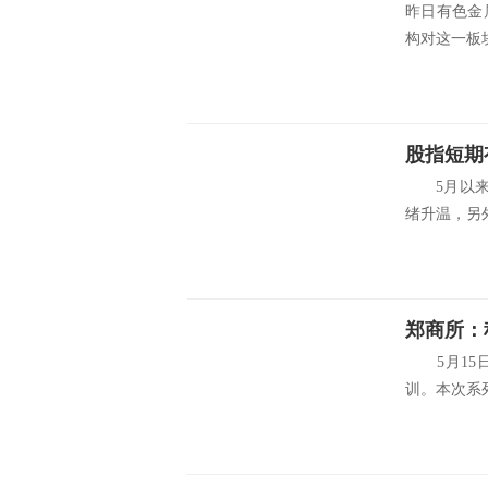
昨日有色金
构对这一板块
股指短期
5月以来股
绪升温，另外
郑商所：
5月15日
训。本次系列