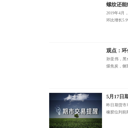
螺纹还能
2019年4
环比增长5.9
观点：环
孙亚伟，黑
煤焦炭，侧重
5月17
昨日期货市
橡胶位列前两