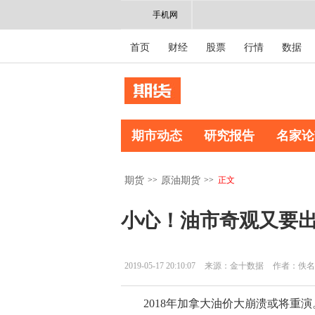
手机网
首页
财经
股票
行情
数据
期市动态
研究报告
名家论
>>
>>
正文
期货
原油期货
小心！油市奇观又要
2019-05-17 20:10:07
来源：金十数据
作者：佚名
2018年加拿大油价大崩溃或将重演