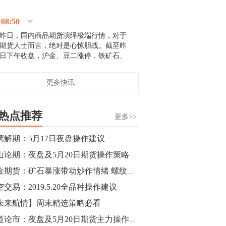
停；三大期指纷纷下跌；国债期货全线走
升。 分析人士指出，从大宗商品市
08:50
场来看，汇率波动...
昨日，国内商品期货演绎极端行情，对于
期货人士而言，绝对是心惊胆战。截至昨
日下午收盘，沪金、豆二涨停，铁矿石、
郑棉跌停，白银、镍涨幅超过3%，沥青、
甲醇和棉花跌幅超过3%。 [center]
14:35
更多快讯
[imgnobrwh] src=...
【行情】沥青期货主力1912合约价格继续
下跌，跌幅超过4%。
热点推荐
更多>>
14:23
鹰解期：5月17日夜盘操作建议
【行情】大连铁矿石期货主力合约跌停，
山论期：夜盘及5月20日期货操作策略
跌幅达6%，报689.5元/吨，刷新近两个月
低位。
黑金期货：矿石暴涨带动炒作情绪 螺纹钢冲高承压
空交易：2019.5.20全品种操作建议
14:20
未来航情】周末精选策略必看
方正有色研究团队：高度重视贵金属的阶
段性机会。自年初以来沪金上涨16.93%，
商道论市：夜盘及5月20日期货主力操作策略