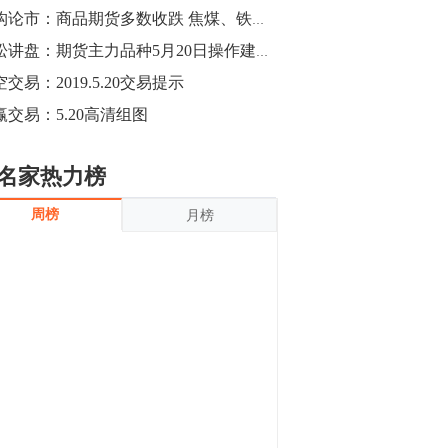
沪银上涨11.90%；历史经验表明，黄金确
机构论市：商品期货多数收跌 焦煤、铁矿石等涨幅居前
立涨势，白银将开启补涨，且涨幅超过黄
金，金银比有望高位回归。
13:55
青松讲盘：期货主力品种5月20日操作建议【利润来袭】
豆二期货主力合约涨停，涨幅达3.98%，报
交易：2019.5.20交易提示
3213元/吨。 国信期货指出，上周五
赢交易：5.20高清组图
CBOT大豆期货市场上涨，11月期约收高
3.25美分，报收868.50美分/蒲式耳。受此
影响，夜盘连粕高位窄幅震荡，建议短线
13:54
名家热力榜
操作为主。 ...
8月5日消息，内外盘贵金属强劲走升，沪
周榜
月榜
金主力合约涨停，涨幅3.99%，报334.00
元/克；沪银亦是大幅拉升；纽约金主力上
破1450美元/盎司。 国投安信期货指
出，在全球经济贸易形势下，首先一方
13:33
面，即使美联储...
【行情】郑棉期货主力合约跌停，跌幅达
4%，报12225元/吨。
11:30
【早盘收评】国内商品期货早盘收盘涨跌
不一，避险情绪激发，贵金属期货上涨明