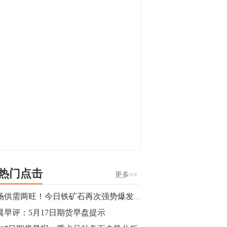
显，沪金主力合约封涨停，沪银涨逾4%。
油脂油料期货飘红，豆二涨停，菜粕、豆
油、豆粕、棕榈油涨幅居前。有色板块
11:15
中，沪镍涨3.42%。跌幅榜单中，铁矿表现
【行情】豆二期货主力合约涨停，涨幅达
疲弱，大跌近4%，棉花、甲醇、EG、棉
3.98%，报3213元/吨。
纱跌幅居前。
11:15
【行情】贵金属期货继续上涨，沪金期货
主力合约涨3.84%，沪银涨3%。
10:44
【行情】沪镍期货主力合约短线上涨，涨
幅扩大至4.4%。
热门点击
更多>>
10:43
市场供需两旺！今日铁矿石再次强势爆发涨超5%
【行情】芝加哥11月大豆期货跌0.4%，12
晨早评：5月17日期货早盘提示
月玉米期货跌1%。