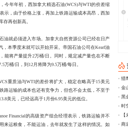
年年初，西加拿大精选石油(WCS)与WTI的价差缩
pe公司表示，由于价格上涨，再加上铁路运输成本高昂，西加
库存再创新高。
油就必须进入市场。加拿大自然资源公司已经在日产
蒸汽，本季度末就可以开始开采。帝国石油公司在Kearl油
，能将产量提升2万桶/日。同时，规定减产量也在不断
5万桶/日，到12月将降为9.5万桶/每日。
猎
WCS重质油与WTI的差价将扩大，稳定在略高于15美元
金
铁路运输的成本也还有竞争力，但也不会太低，不至于
.8美元，已经远高于1月份6.95美元的低位。
时
【
 Financial的高级资产组合经理表示，铁路运输并不
用来运粮食，不能运油，去年就发生了这样的情况。如