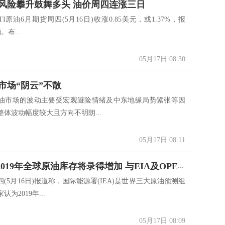
风险攀升鼓舞多头 油价周四连涨三日
油6月期货周四(5月16日)收涨0.85美元，或1.37%，报
。布...
05月17日 08:30
市场“阴云”不散
市场的波动主要受宏观避险情绪及中东地缘局势紧张等因
体波动幅度较大且方向不明朗...
05月17日 08:11
IEA预期2019年全球原油库存将录得增加 与EIA及OPEC观点不符
5月16日)报道称，国际能源署(IEA)是世界三大原油预测组
为2019年...
05月17日 08:09