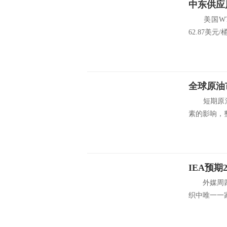
中东供应
美国WTI原
62.87美元/桶
全球原油
短期原油
素的影响，整
外媒周四(
织中唯一一家认