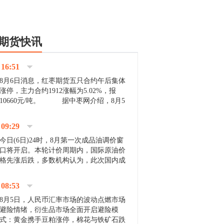
期货快讯
16:51
8月6日消息，红枣期货五只合约午后集体
涨停，主力合约1912涨幅为5.02%，报
10660元/吨。 据中枣网介绍，8月5
日沧州市场下雨天气影响，市场出摊商户
不多，看护客商也零星，成交量有限。卖
09:29
家好货依旧惜售挺...
今日(6日)24时，8月第一次成品油调价窗
口将开启。本轮计价周期内，国际原油价
格先涨后跌，多数机构认为，此次国内成
品油价压线下调与搁浅均有可能。 [center]
[img]http://images.cnfol.com/file/201908/gasoline_201...
08:53
8月5日，人民币汇率市场的波动点燃市场
避险情绪，衍生品市场全面开启避险模
式：黄金携手豆粕涨停，棉花与铁矿石跌