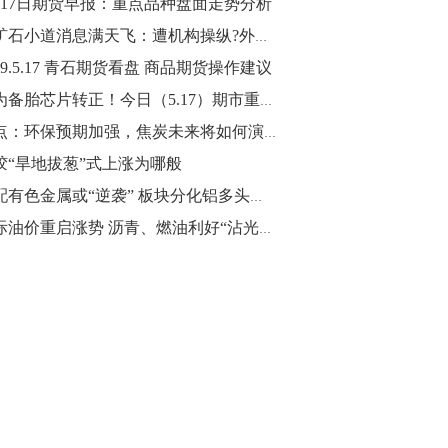
月17日期货早报：重点品种盘面走势分析
10:43
铁矿石小道消息满天飞：遭机构操纵?外矿又停产了?
【行情】油脂油料期货表现抢眼，豆二期
19.5.17 青石期货看盘 商品期货操作建议
货主力合约涨幅扩大至3.5%，豆油涨
华为备胎芯片转正！今日（5.17）期市重要事件盘点以及未来事件提醒
2.5%，棕榈油涨近2%，菜粕涨1.54%。
观点：环保预期加强，焦炭未来将如何演绎？
10:17
胶“旱地拔葱”式上涨为哪般
【研报精选】国内期货机构对8月5日的原
低配有色金属或“逆袭” 板块分化铝多头行情可期
油期货走势预测
国际油价重启涨势 沥青、燃油利好“沾光”跟涨！
10:16
【发改委：钢铁行业2019年1-6月运行情
况】一、粗钢产量持续增长。二、钢材价
格波动回升。三、企业效益同比大幅下
降。四、钢材出口小幅下降，铁矿石进口
价格持续上升。
09:55
【行情】国债期货直线拉升，10年期主力
合约涨逾0.1%，盘中最高报98.865，创
2016年12月以来新高。