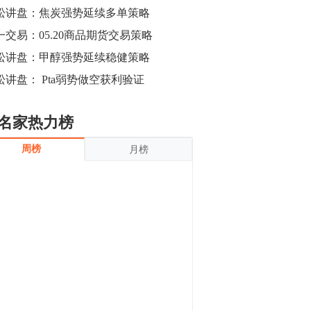
沪银上涨11.90%；历史经验表明，黄金确
松讲盘：焦炭强势延续多单策略
立涨势，白银将开启补涨，且涨幅超过黄
金，金银比有望高位回归。
一交易：05.20商品期货交易策略
13:55
豆二期货主力合约涨停，涨幅达3.98%，报
松讲盘：甲醇强势延续稳健策略
3213元/吨。 国信期货指出，上周五
松讲盘： Pta弱势做空获利验证
CBOT大豆期货市场上涨，11月期约收高
3.25美分，报收868.50美分/蒲式耳。受此
影响，夜盘连粕高位窄幅震荡，建议短线
13:54
名家热力榜
操作为主。 ...
8月5日消息，内外盘贵金属强劲走升，沪
周榜
月榜
金主力合约涨停，涨幅3.99%，报334.00
元/克；沪银亦是大幅拉升；纽约金主力上
破1450美元/盎司。 国投安信期货指
出，在全球经济贸易形势下，首先一方
13:33
面，即使美联储...
【行情】郑棉期货主力合约跌停，跌幅达
4%，报12225元/吨。
11:30
【早盘收评】国内商品期货早盘收盘涨跌
不一，避险情绪激发，贵金属期货上涨明