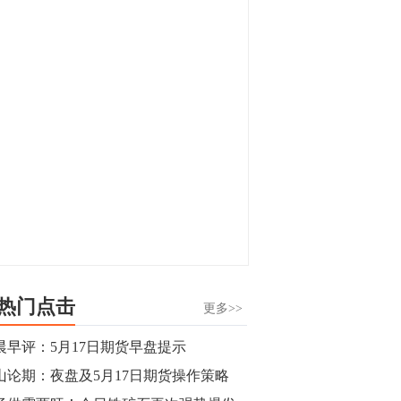
显，沪金主力合约封涨停，沪银涨逾4%。
油脂油料期货飘红，豆二涨停，菜粕、豆
油、豆粕、棕榈油涨幅居前。有色板块
11:15
中，沪镍涨3.42%。跌幅榜单中，铁矿表现
【行情】豆二期货主力合约涨停，涨幅达
疲弱，大跌近4%，棉花、甲醇、EG、棉
3.98%，报3213元/吨。
纱跌幅居前。
11:15
【行情】贵金属期货继续上涨，沪金期货
主力合约涨3.84%，沪银涨3%。
10:44
【行情】沪镍期货主力合约短线上涨，涨
幅扩大至4.4%。
热门点击
更多>>
10:43
晨早评：5月17日期货早盘提示
【行情】芝加哥11月大豆期货跌0.4%，12
山论期：夜盘及5月17日期货操作策略
月玉米期货跌1%。