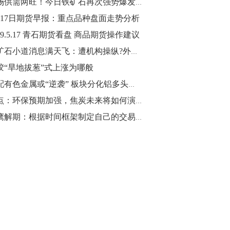
市场供需两旺！今日铁矿石再次强势爆发涨超5%
月17日期货早报：重点品种盘面走势分析
10:43
【行情】油脂油料期货表现抢眼，豆二期
19.5.17 青石期货看盘 商品期货操作建议
货主力合约涨幅扩大至3.5%，豆油涨
铁矿石小道消息满天飞：遭机构操纵?外矿又停产了?
2.5%，棕榈油涨近2%，菜粕涨1.54%。
胶“旱地拔葱”式上涨为哪般
10:17
低配有色金属或“逆袭” 板块分化铝多头行情可期
【研报精选】国内期货机构对8月5日的原
观点：环保预期加强，焦炭未来将如何演绎？
油期货走势预测
猎鹰解期：根据时间框架制定自己的交易策略
10:16
【发改委：钢铁行业2019年1-6月运行情
况】一、粗钢产量持续增长。二、钢材价
格波动回升。三、企业效益同比大幅下
降。四、钢材出口小幅下降，铁矿石进口
价格持续上升。
09:55
【行情】国债期货直线拉升，10年期主力
合约涨逾0.1%，盘中最高报98.865，创
2016年12月以来新高。