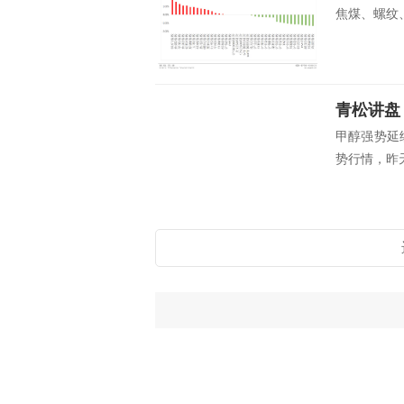
焦煤、螺纹、
青松讲盘
甲醇强势延
势行情，昨天