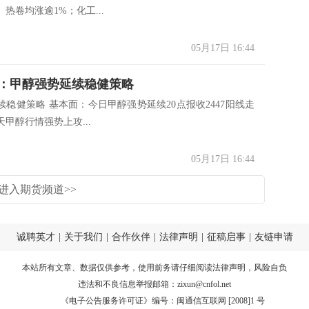
热卷均涨逾1%；化工...
05月17日 16:44
：甲醇强势延续稳健策略
续稳健策略 基本面：今日甲醇强势延续20点报收2447阳线走
甲醇行情强势上攻...
05月17日 16:44
进入期货频道>>
诚聘英才
|
关于我们
|
合作伙伴
|
法律声明
|
征稿启事
|
友链申请
本站所有文章、数据仅供参考，使用前务请仔细阅读
法律声明
，风险自负
违法和不良信息举报邮箱：
zixun@cnfol.net
《电子公告服务许可证》编号：闽通信互联网 [2008]1 号