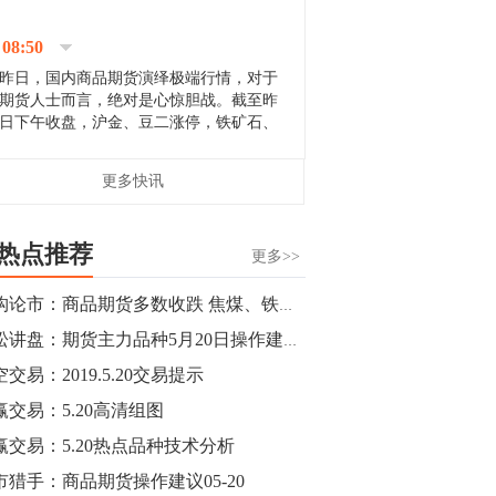
停；三大期指纷纷下跌；国债期货全线走
升。 分析人士指出，从大宗商品市
08:50
场来看，汇率波动...
昨日，国内商品期货演绎极端行情，对于
期货人士而言，绝对是心惊胆战。截至昨
日下午收盘，沪金、豆二涨停，铁矿石、
郑棉跌停，白银、镍涨幅超过3%，沥青、
甲醇和棉花跌幅超过3%。 [center]
14:35
更多快讯
[imgnobrwh] src=...
【行情】沥青期货主力1912合约价格继续
下跌，跌幅超过4%。
热点推荐
更多>>
14:23
机构论市：商品期货多数收跌 焦煤、铁矿石等涨幅居前
【行情】大连铁矿石期货主力合约跌停，
青松讲盘：期货主力品种5月20日操作建议【利润来袭】
跌幅达6%，报689.5元/吨，刷新近两个月
低位。
交易：2019.5.20交易提示
赢交易：5.20高清组图
14:20
赢交易：5.20热点品种技术分析
方正有色研究团队：高度重视贵金属的阶
段性机会。自年初以来沪金上涨16.93%，
市猎手：商品期货操作建议05-20