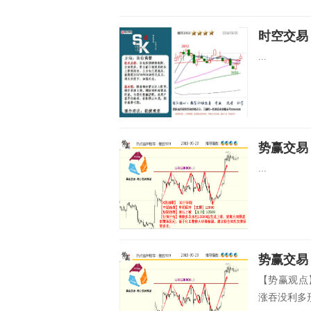
时空交易：
...
势赢交易：
...
势赢交易
【势赢观点
涨吞没利多形