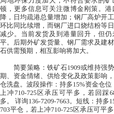
局地环保力度加大，不符合要求的矿
顿，更多信息可关注微博金刚策。港
降，日均疏港总量增加；钢厂高炉开
环比同比续增，而钢厂进口烧结粉等
减少。当前发货及到港量回升，但仍
平。后期外矿发货量、钢厂需求及建
石供需预期，相互影响将加大。
简要策略：铁矿石1909或维持强
期、资金情绪、供给变化及政策影响
仓洗盘。波段操作：持多15%资金仓位，
上冲710-725区承压可平多，若回踩68
多。 详询136-7209-7663。短线：持
703平仓，若上冲710-725区承压可