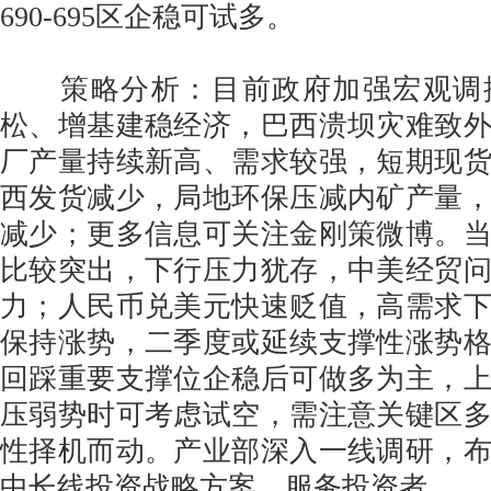
690-695区企稳可试多。
策略分析：目前政府加强宏观调
松、增基建稳经济，巴西溃坝灾难致
厂产量持续新高、需求较强，短期现
西发货减少，局地环保压减内矿产量
减少；更多信息可关注金刚策微博。
比较突出，下行压力犹存，中美经贸
力；人民币兑美元快速贬值，高需求
保持涨势，二季度或延续支撑性涨势
回踩重要支撑位企稳后可做多为主，
压弱势时可考虑试空，需注意关键区
性择机而动。产业部深入一线调研，
中长线投资战略方案，服务投资者。