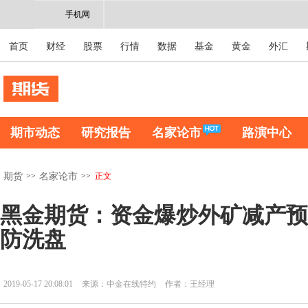
手机网
首页
财经
股票
行情
数据
基金
黄金
外汇
期市动态
研究报告
名家论市
路演中心
>>
>>
正文
期货
名家论市
黑金期货：资金爆炒外矿减产预
防洗盘
2019-05-17 20:08:01
来源：中金在线特约
作者：王经理