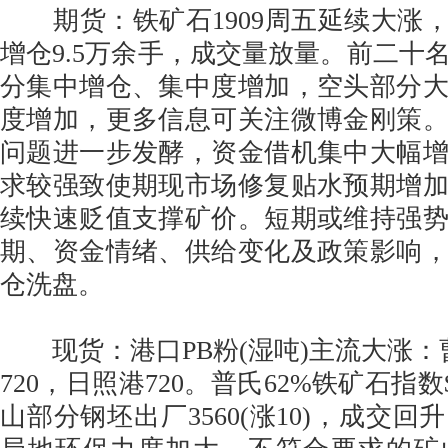
期货：铁矿石1909周五延续大涨，收70
增仓9.5万余手，成交量放量。前二十
分集中增仓、集中度增加，空头部分
度增加，更多信息可关注微博金刚策
问题进一步发酵，资金借机集中大幅
求较强致使期现市场修复贴水预期增
续快速贬值支撑矿价。短期或维持强
期、资金情绪、供给变化及政策影响
仓洗盘。
现货：港口PB粉(湿吨)主流大涨：曹
720，日照港720。普氏62%铁矿石指数
山部分钢坯出厂3560(涨10)，成交