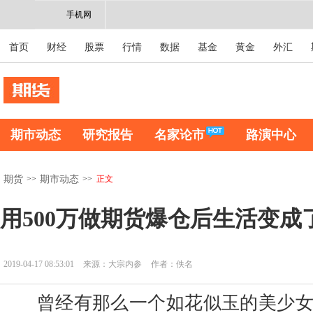
手机网
首页
财经
股票
行情
数据
基金
黄金
外汇
期市动态
研究报告
名家论市
路演中心
>>
>>
正文
期货
期市动态
用500万做期货爆仓后生活变成
2019-04-17 08:53:01
来源：大宗内参
作者：佚名
曾经有那么一个如花似玉的美少女