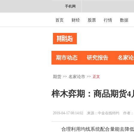
手机网
首页
财经
股票
行情
数据
期市动态
研究报告
名家论
>>
>>
正文
期货
名家论市
梓木弈期：商品期货4
2019-04-17 08:14:02
来源：中金在线特约
作者：
合理利用均线系统配合量能去降低交