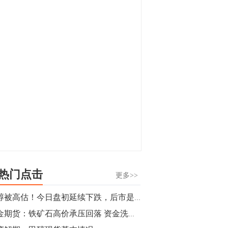
显，沪金主力合约封涨停，沪银涨逾4%。
油脂油料期货飘红，豆二涨停，菜粕、豆
油、豆粕、棕榈油涨幅居前。有色板块
11:15
中，沪镍涨3.42%。跌幅榜单中，铁矿表现
【行情】豆二期货主力合约涨停，涨幅达
疲弱，大跌近4%，棉花、甲醇、EG、棉
3.98%，报3213元/吨。
纱跌幅居前。
11:15
【行情】贵金属期货继续上涨，沪金期货
主力合约涨3.84%，沪银涨3%。
10:44
【行情】沪镍期货主力合约短线上涨，涨
幅扩大至4.4%。
热门点击
更多>>
10:43
甲醇被高估！今日盘初延续下跌，后市是否一退再退？
【行情】芝加哥11月大豆期货跌0.4%，12
黑金期货：铁矿石高价承压回落 资金洗盘将加大
月玉米期货跌1%。