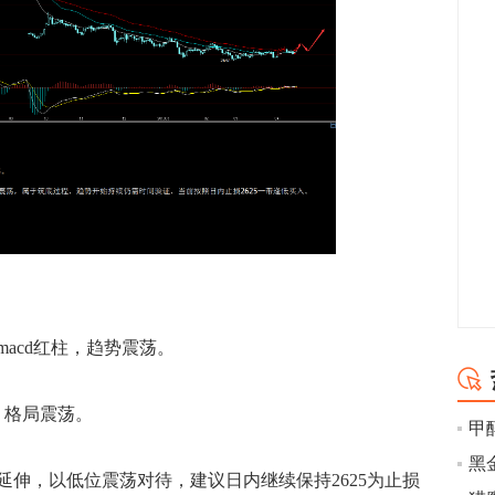
cd红柱，趋势震荡。
格局震荡。
，以低位震荡对待，建议日内继续保持2625为止损