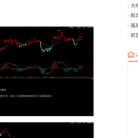
大
邴
孤