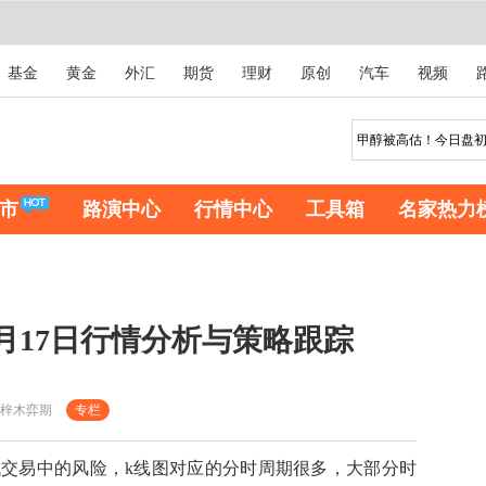
基金
黄金
外汇
期货
理财
原创
汽车
视频
市
路演中心
行情中心
工具箱
名家热力
月17日行情分析与策略跟踪
梓木弈期
专栏
易中的风险，k线图对应的分时周期很多，大部分时