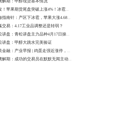
鹰解期：甲醇现货基本情况
10:43
突发！苹果期货尾盘突破上涨4%！冰雹影响有待验证！
【行情】油脂油料期货表现抢眼，豆二期
期海指南针：产区下冰雹，苹果大涨4.68%，螺纹反转信号明显，空单有望解套
货主力合约涨幅扩大至3.5%，豆油涨
赢交易：4.17工业品调整还是转弱？
2.5%，棕榈油涨近2%，菜粕涨1.54%。
青松讲盘：青松讲盘主力品种4月17日操作建议【星际战略】
10:17
松讲盘：甲醇大跳水完美验证
【研报精选】国内期货机构对8月5日的原
小美金融：产业早报 | 鸡蛋走强近涨停，26大品种策略早知道
油期货走势预测
猎鹰解期：成功的交易员在默默无闻主动接受市场的千刀万剐之时--毛竹效应-
10:16
【发改委：钢铁行业2019年1-6月运行情
况】一、粗钢产量持续增长。二、钢材价
格波动回升。三、企业效益同比大幅下
降。四、钢材出口小幅下降，铁矿石进口
价格持续上升。
09:55
【行情】国债期货直线拉升，10年期主力
合约涨逾0.1%，盘中最高报98.865，创
2016年12月以来新高。