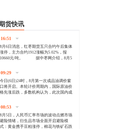
期货快讯
16:51
8月6日消息，红枣期货五只合约午后集体
涨停，主力合约1912涨幅为5.02%，报
10660元/吨。 据中枣网介绍，8月5
日沧州市场下雨天气影响，市场出摊商户
不多，看护客商也零星，成交量有限。卖
09:29
家好货依旧惜售挺...
今日(6日)24时，8月第一次成品油调价窗
口将开启。本轮计价周期内，国际原油价
格先涨后跌，多数机构认为，此次国内成
品油价压线下调与搁浅均有可能。 [center]
[img]http://images.cnfol.com/file/201908/gasoline_201...
08:53
8月5日，人民币汇率市场的波动点燃市场
避险情绪，衍生品市场全面开启避险模
式：黄金携手豆粕涨停，棉花与铁矿石跌