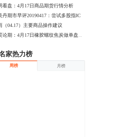
沪银上涨11.90%；历史经验表明，黄金确
明看盘：4月17日商品期货行情分析
立涨势，白银将开启补涨，且涨幅超过黄
金，金银比有望高位回归。
美丹期市早评20190417：尝试多股指IC
13:55
豆二期货主力合约涨停，涨幅达3.98%，报
雨（04.17）主要商品操作建议
3213元/吨。 国信期货指出，上周五
郭昊论期：4月17日橡胶螺纹焦炭做单盘前观点
CBOT大豆期货市场上涨，11月期约收高
3.25美分，报收868.50美分/蒲式耳。受此
影响，夜盘连粕高位窄幅震荡，建议短线
13:54
名家热力榜
操作为主。 ...
8月5日消息，内外盘贵金属强劲走升，沪
周榜
月榜
金主力合约涨停，涨幅3.99%，报334.00
元/克；沪银亦是大幅拉升；纽约金主力上
破1450美元/盎司。 国投安信期货指
出，在全球经济贸易形势下，首先一方
13:33
面，即使美联储...
【行情】郑棉期货主力合约跌停，跌幅达
4%，报12225元/吨。
11:30
【早盘收评】国内商品期货早盘收盘涨跌
不一，避险情绪激发，贵金属期货上涨明