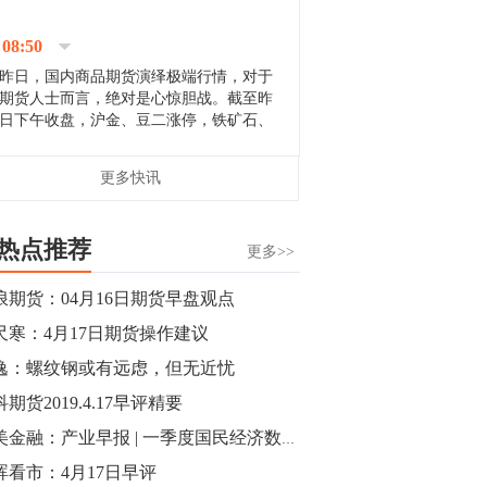
停；三大期指纷纷下跌；国债期货全线走
升。 分析人士指出，从大宗商品市
08:50
场来看，汇率波动...
昨日，国内商品期货演绎极端行情，对于
期货人士而言，绝对是心惊胆战。截至昨
日下午收盘，沪金、豆二涨停，铁矿石、
郑棉跌停，白银、镍涨幅超过3%，沥青、
甲醇和棉花跌幅超过3%。 [center]
14:35
更多快讯
[imgnobrwh] src=...
【行情】沥青期货主力1912合约价格继续
下跌，跌幅超过4%。
热点推荐
更多>>
14:23
浪期货：04月16日期货早盘观点
【行情】大连铁矿石期货主力合约跌停，
尺寒：4月17日期货操作建议
跌幅达6%，报689.5元/吨，刷新近两个月
低位。
逸：螺纹钢或有远虑，但无近忧
期货2019.4.17早评精要
14:20
小美金融：产业早报 | 一季度国民经济数据将公布，今日期市影响几何
方正有色研究团队：高度重视贵金属的阶
段性机会。自年初以来沪金上涨16.93%，
晖看市：4月17日早评