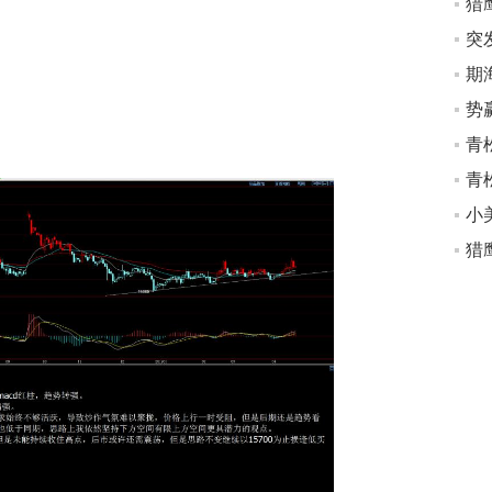
猎
势
青