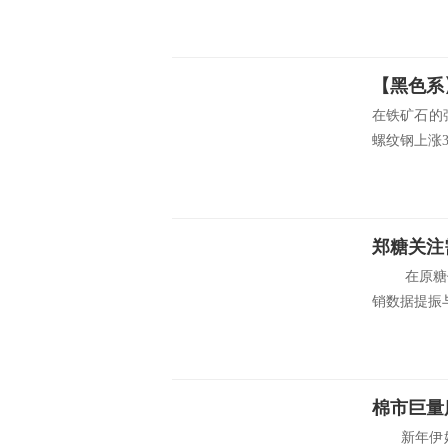
【黑色系
在铁矿石的
螺纹钢上涨3%
郑糖关注
在原糖价
销数据提振与
棉市巨量
新年伊始