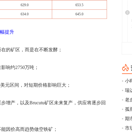
629.0
653.5
634.0
645.0
大幅提升
在的矿区，而是在不断发酵；
响约2750万吨；
小
0美元区间，对短期价格影响巨大；
老
产，以及Brucutu矿区未来复产，供应将逐步回
孤
能因价高而趋势做空铁矿；