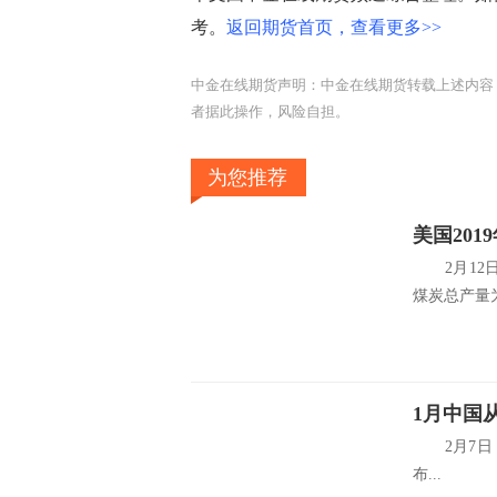
考。
返回期货首页，查看更多>>
中金在线期货声明：中金在线期货转载上述内容
者据此操作，风险自担。
为您推荐
美国201
2月12日
煤炭总产量为7
1月中国
2月7日，澳大利
布...