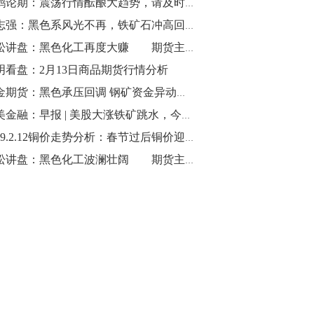
立鹤论期：震荡行情酝酿大趋势，请及时把握——2月13日期货市场操作良机
10:43
刘志强：黑色系风光不再，铁矿石冲高回落
【行情】油脂油料期货表现抢眼，豆二期
青松讲盘：黑色化工再度大赚 期货主力收获满满
货主力合约涨幅扩大至3.5%，豆油涨
明看盘：2月13日商品期货行情分析
2.5%，棕榈油涨近2%，菜粕涨1.54%。
黑金期货：黑色承压回调 钢矿资金异动加大
10:17
小美金融：早报 | 美股大涨铁矿跳水，今日期市走势如何
【研报精选】国内期货机构对8月5日的原
2019.2.12铜价走势分析：春节过后铜价迎来两连跌 下游成交见起色需待元宵
油期货走势预测
青松讲盘：黑色化工波澜壮阔 期货主力利润滚滚
10:16
【发改委：钢铁行业2019年1-6月运行情
况】一、粗钢产量持续增长。二、钢材价
格波动回升。三、企业效益同比大幅下
降。四、钢材出口小幅下降，铁矿石进口
价格持续上升。
09:55
【行情】国债期货直线拉升，10年期主力
合约涨逾0.1%，盘中最高报98.865，创
2016年12月以来新高。