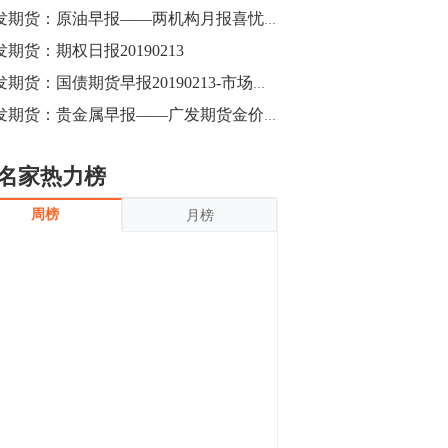
沪银上涨11.90%；历史经验表明，黄金确
广发期货：原油早报——两机构月报喜忧互现，油价普遍上行（20190213）
立涨势，白银将开启补涨，且涨幅超过黄
金，金银比有望高位回归。
发期货：期权日报20190213
13:55
豆二期货主力合约涨停，涨幅达3.98%，报
广发期货：国债期货早报20190213-市场预期金融数据向好 期债短期承压
3213元/吨。 国信期货指出，上周五
广发期货：贵金属早报——广发期货金价维持震荡20190213
CBOT大豆期货市场上涨，11月期约收高
3.25美分，报收868.50美分/蒲式耳。受此
影响，夜盘连粕高位窄幅震荡，建议短线
13:54
名家热力榜
操作为主。 ...
8月5日消息，内外盘贵金属强劲走升，沪
周榜
月榜
金主力合约涨停，涨幅3.99%，报334.00
元/克；沪银亦是大幅拉升；纽约金主力上
破1450美元/盎司。 国投安信期货指
出，在全球经济贸易形势下，首先一方
13:33
面，即使美联储...
【行情】郑棉期货主力合约跌停，跌幅达
4%，报12225元/吨。
11:30
【早盘收评】国内商品期货早盘收盘涨跌
不一，避险情绪激发，贵金属期货上涨明