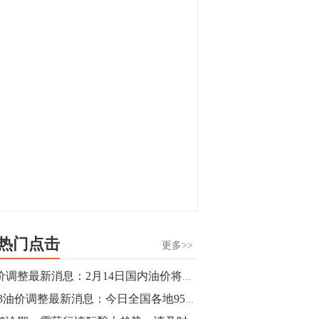
显，沪金主力合约封涨停，沪银涨逾4%。
油脂油料期货飘红，豆二涨停，菜粕、豆
油、豆粕、棕榈油涨幅居前。有色板块
11:15
中，沪镍涨3.42%。跌幅榜单中，铁矿表现
【行情】豆二期货主力合约涨停，涨幅达
疲弱，大跌近4%，棉花、甲醇、EG、棉
3.98%，报3213元/吨。
纱跌幅居前。
11:15
【行情】贵金属期货继续上涨，沪金期货
主力合约涨3.84%，沪银涨3%。
10:44
【行情】沪镍期货主力合约短线上涨，涨
幅扩大至4.4%。
热门点击
更多>>
10:43
油价调整最新消息：2月14日国内油价将迎年内首次搁浅 不涨了？
【行情】芝加哥11月大豆期货跌0.4%，12
2.13油价调整最新消息：今日全国各地95号汽油价格查询一览
月玉米期货跌1%。