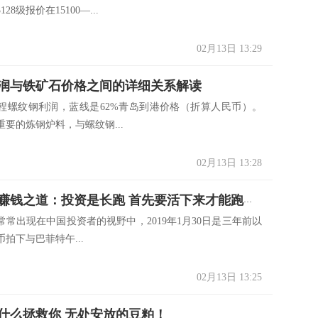
28级报价在15100—...
02月13日 13:29
润与铁矿石价格之间的详细关系解读
程螺纹钢利润，蓝线是62%青岛到港价格（折算人民币）。
要的炼钢炉料，与螺纹钢...
02月13日 13:28
巴菲特的赚钱之道：投资是长跑 首先要活下来才能跑得远
常常出现在中国投资者的视野中，2019年1月30日是三年前以
币拍下与巴菲特午...
02月13日 13:25
什么拯救你 无处安放的豆粕！