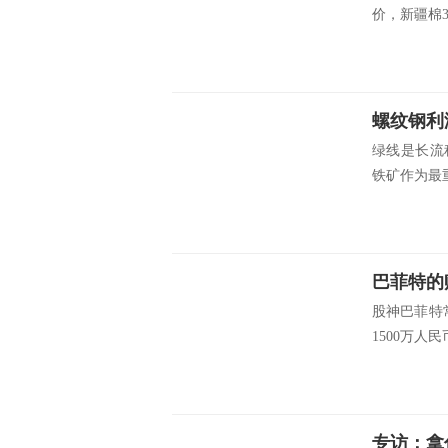
价，新疆棉31
螺纹钢利
绿线是长流
铁矿作为最重
股神巴菲特
1500万人民
专访：拿