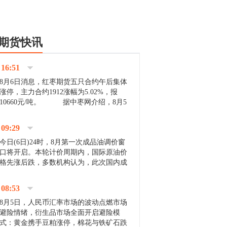
期货快讯
16:51
8月6日消息，红枣期货五只合约午后集体
涨停，主力合约1912涨幅为5.02%，报
10660元/吨。 据中枣网介绍，8月5
日沧州市场下雨天气影响，市场出摊商户
不多，看护客商也零星，成交量有限。卖
09:29
家好货依旧惜售挺...
今日(6日)24时，8月第一次成品油调价窗
口将开启。本轮计价周期内，国际原油价
格先涨后跌，多数机构认为，此次国内成
品油价压线下调与搁浅均有可能。 [center]
[img]http://images.cnfol.com/file/201908/gasoline_201...
08:53
8月5日，人民币汇率市场的波动点燃市场
避险情绪，衍生品市场全面开启避险模
式：黄金携手豆粕涨停，棉花与铁矿石跌