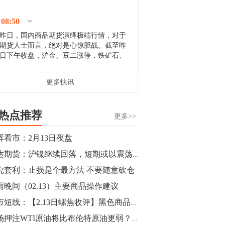
停；三大期指纷纷下跌；国债期货全线走
升。 分析人士指出，从大宗商品市
08:50
场来看，汇率波动...
昨日，国内商品期货演绎极端行情，对于
期货人士而言，绝对是心惊胆战。截至昨
日下午收盘，沪金、豆二涨停，铁矿石、
郑棉跌停，白银、镍涨幅超过3%，沥青、
甲醇和棉花跌幅超过3%。 [center]
14:35
更多快讯
[imgnobrwh] src=...
【行情】沥青期货主力1912合约价格继续
下跌，跌幅超过4%。
热点推荐
更多>>
14:23
晖看市：2月13日夜盘
【行情】大连铁矿石期货主力合约跌停，
瑞达期货：沪镍继续回落，短期或以震荡为主
跌幅达6%，报689.5元/吨，刷新近两个月
低位。
虎套利：止损是个最方法 不要随意砍仓
雨晚间（02.13）主要商品操作建议
14:20
期市短线：【2.13日螺焦收评】黑色商品全线下挫 螺纹钢高位回落三连阴
方正有色研究团队：高度重视贵金属的阶
段性机会。自年初以来沪金上涨16.93%，
市场押注WTI原油将比布伦特原油更弱？两大原油曲线分化！