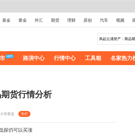
基金
黄金
外汇
期货
理财
原创
汽车
视频
市
路演中心
行情中心
工具箱
名家热力
品期货行情分析
大明看盘
专栏
低探仍可以买涨