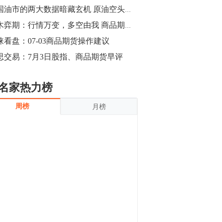
沪银上涨11.90%；历史经验表明，黄金确
美国油市的两大数据暗藏玄机 原油空头们可能要三思而后行了
立涨势，白银将开启补涨，且涨幅超过黄
金，金银比有望高位回归。
13:55
梓木弈期：行情万变，多空由我 商品期货7月3日早评
豆二期货主力合约涨停，涨幅达3.98%，报
涞看盘：07-03商品期货操作建议
3213元/吨。 国信期货指出，上周五
思交易：7月3日股指、商品期货早评
CBOT大豆期货市场上涨，11月期约收高
3.25美分，报收868.50美分/蒲式耳。受此
影响，夜盘连粕高位窄幅震荡，建议短线
13:54
名家热力榜
操作为主。 ...
8月5日消息，内外盘贵金属强劲走升，沪
周榜
月榜
金主力合约涨停，涨幅3.99%，报334.00
元/克；沪银亦是大幅拉升；纽约金主力上
破1450美元/盎司。 国投安信期货指
出，在全球经济贸易形势下，首先一方
13:33
面，即使美联储...
【行情】郑棉期货主力合约跌停，跌幅达
4%，报12225元/吨。
11:30
【早盘收评】国内商品期货早盘收盘涨跌
不一，避险情绪激发，贵金属期货上涨明