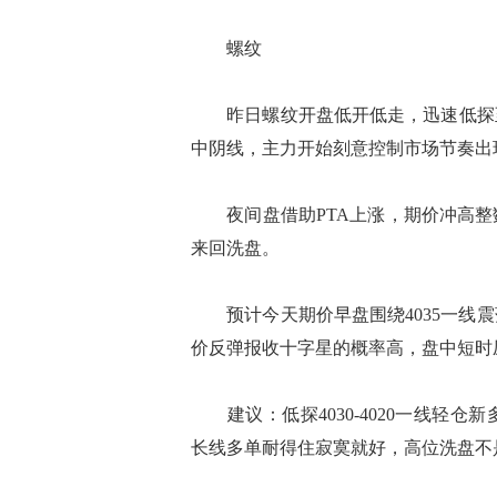
螺纹
昨日螺纹开盘低开低走，迅速低探至4
中阴线，主力开始刻意控制市场节奏出
夜间盘借助PTA上涨，期价冲高整
来回洗盘。
预计今天期价早盘围绕4035一线震
价反弹报收十字星的概率高，盘中短时压
建议：低探4030-4020一线轻仓
长线多单耐得住寂寞就好，高位洗盘不