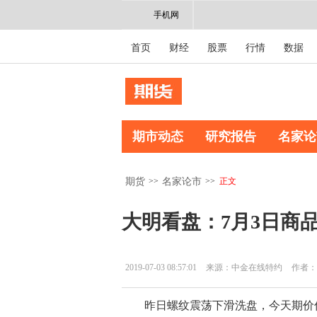
手机网
首页
财经
股票
行情
数据
期市动态
研究报告
名家论
>>
>>
正文
期货
名家论市
大明看盘：7月3日商
2019-07-03 08:57:01
来源：中金在线特约
作者：
昨日螺纹震荡下滑洗盘，今天期价