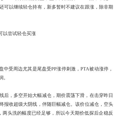
还可以继续轻仓持有，新多暂时不建议在跟涨，除非期
可以尝试轻仓买涨
中受周边尤其是尾盘受PP涨停刺激，PTA被动涨停，
润。
线后，多空开始大幅减仓，期价震荡下滑，在击穿昨日
终报收超级大阴线，伴随巨幅减仓。该价位减仓，空头
点，两头洗的幅度已经足够，所以今天期价低探后企稳反