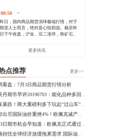
停；三大期指纷纷下跌；国债期货全线走
升。 分析人士指出，从大宗商品市
08:50
场来看，汇率波动...
昨日，国内商品期货演绎极端行情，对于
期货人士而言，绝对是心惊胆战。截至昨
日下午收盘，沪金、豆二涨停，铁矿石、
郑棉跌停，白银、镍涨幅超过3%，沥青、
甲醇和棉花跌幅超过3%。 [center]
14:35
更多快讯
[imgnobrwh] src=...
【行情】沥青期货主力1912合约价格继续
下跌，跌幅超过4%。
热点推荐
更多>>
14:23
明看盘：7月3日商品期货行情分析
【行情】大连铁矿石期货主力合约跌停，
邴美丹期市早评20190703：能化品种多回调
跌幅达6%，报689.5元/吨，刷新近两个月
低位。
昨夜暴跌！两大重磅利多下玩起“过山车” 原油为何不按常理出牌？
利好出尽国际油价重挫4%！欧佩克减产难抚市场担忧情绪
14:20
7月3日期市机会早知道：欧佩克正式通过了9个月的减产协议延长期限
方正有色研究团队：高度重视贵金属的阶
段性机会。自年初以来沪金上涨16.93%，
市场担忧全球经济放缓拖累需求 国际油价大跌逾4%