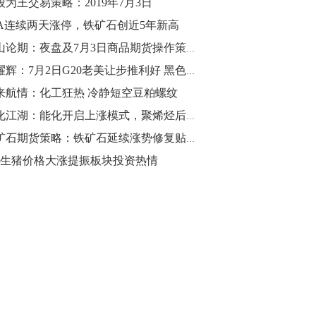
段为王交易策略：2019年7月3日
TA连续两天涨停，铁矿石创近5年新高
10:43
【行情】油脂油料期货表现抢眼，豆二期
金山论期：夜盘及7月3日商品期货操作策略
货主力合约涨幅扩大至3.5%，豆油涨
金耀辉：7月2日G20老美让步推利好 黑色再临第二春
2.5%，棕榈油涨近2%，菜粕涨1.54%。
来航情：化工狂热 冷静短空豆粕螺纹
10:17
能化江湖：能化开启上涨模式，聚烯烃后市走向如何？
【研报精选】国内期货机构对8月5日的原
铁矿石期货策略：铁矿石延续涨势修复贴水 资金借势减仓
油期货走势预测
月生猪价格大涨提振板块投资热情
10:16
【发改委：钢铁行业2019年1-6月运行情
况】一、粗钢产量持续增长。二、钢材价
格波动回升。三、企业效益同比大幅下
降。四、钢材出口小幅下降，铁矿石进口
价格持续上升。
09:55
【行情】国债期货直线拉升，10年期主力
合约涨逾0.1%，盘中最高报98.865，创
2016年12月以来新高。