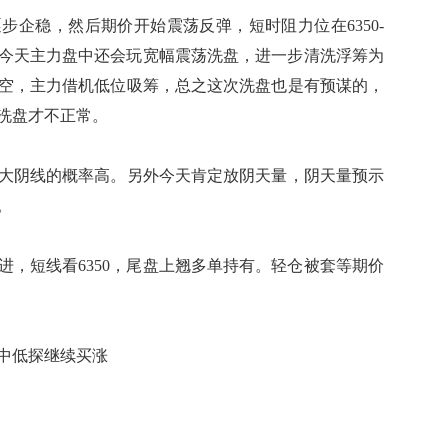
步企稳，然后期价开始震荡反弹，短时阻力位在6350-
复，今天主力盘中还会玩宽幅震荡洗盘，进一步清洗浮筹为
空，主力借机低位吸筹，总之这次洗盘也是有预谋的，
现洗盘才不正常。
阴线的概率高。另外今天肯定放阴天量，阴天量预示
。
进，短线看6350，尾盘上翘多单持有。轻仓被套等期价
中低探继续买涨