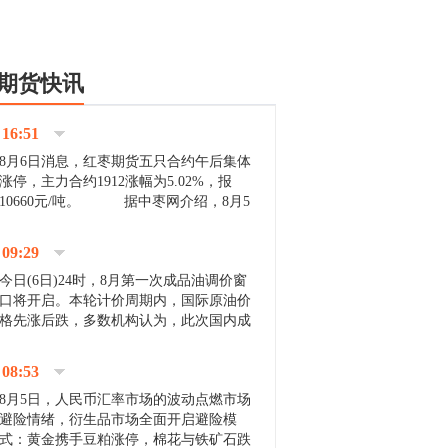
期货快讯
16:51
8月6日消息，红枣期货五只合约午后集体
涨停，主力合约1912涨幅为5.02%，报
10660元/吨。 据中枣网介绍，8月5
日沧州市场下雨天气影响，市场出摊商户
不多，看护客商也零星，成交量有限。卖
09:29
家好货依旧惜售挺...
今日(6日)24时，8月第一次成品油调价窗
口将开启。本轮计价周期内，国际原油价
格先涨后跌，多数机构认为，此次国内成
品油价压线下调与搁浅均有可能。 [center]
[img]http://images.cnfol.com/file/201908/gasoline_201...
08:53
8月5日，人民币汇率市场的波动点燃市场
避险情绪，衍生品市场全面开启避险模
式：黄金携手豆粕涨停，棉花与铁矿石跌