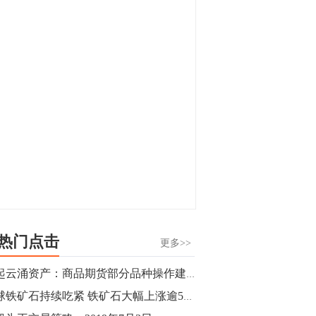
显，沪金主力合约封涨停，沪银涨逾4%。
油脂油料期货飘红，豆二涨停，菜粕、豆
油、豆粕、棕榈油涨幅居前。有色板块
11:15
中，沪镍涨3.42%。跌幅榜单中，铁矿表现
【行情】豆二期货主力合约涨停，涨幅达
疲弱，大跌近4%，棉花、甲醇、EG、棉
3.98%，报3213元/吨。
纱跌幅居前。
11:15
【行情】贵金属期货继续上涨，沪金期货
主力合约涨3.84%，沪银涨3%。
10:44
【行情】沪镍期货主力合约短线上涨，涨
幅扩大至4.4%。
热门点击
更多>>
10:43
风起云涌资产：商品期货部分品种操作建议（螺纹，甲醇，白糖，豆粕）
【行情】芝加哥11月大豆期货跌0.4%，12
全球铁矿石持续吃紧 铁矿石大幅上涨逾5%触及900关口！
月玉米期货跌1%。