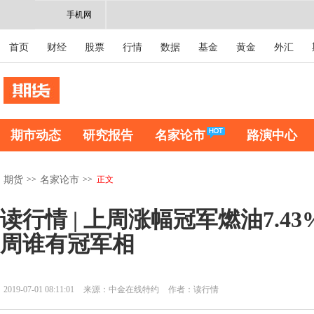
手机网
首页
财经
股票
行情
数据
基金
黄金
外汇
期市动态
研究报告
名家论市
路演中心
>>
>>
正文
期货
名家论市
读行情 | 上周涨幅冠军燃油7.4
周谁有冠军相
2019-07-01 08:11:01
来源：中金在线特约
作者：读行情