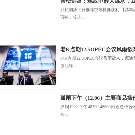
青松讲盘：螺纹甲醇大跳水，豆
豆粕弱势下行推荐空单稳健获利 【基本
万吨，较上...
老K点期12.5OPEC会议风
老K点期12.5OPEC会议风雨欲来，原
原油静...
孤雨下午（12.06）主要商品操
沪铜1902 下午48200-48800附近逢低择
49...