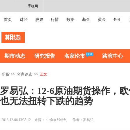
手机网
首页
财经
股票
行情
数据
基金
黄金
外汇
期市动态
研究报告
名家论市
路演中心
>>
>>
正文
期货
名家论市
罗易弘：12-6原油期货操作，
也无法扭转下跌的趋势
2018-12-06 13:35:12
来源：
中金在线特约
作者：罗易弘