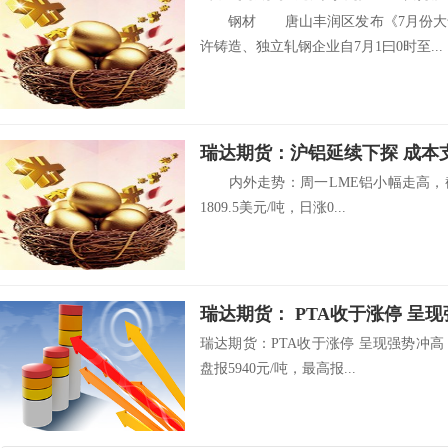
钢材 唐山丰润区发布《7月份大气
许铸造、独立轧钢企业自7月1曰0时至...
瑞达期货：沪铝延续下探 成本
内外走势：周一LME铝小幅走高，截止
1809.5美元/吨，日涨0...
瑞达期货： PTA收于涨停 呈
瑞达期货：PTA收于涨停 呈现强势冲高 
盘报5940元/吨，最高报...