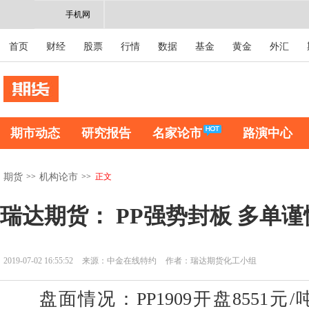
手机网
首页
财经
股票
行情
数据
基金
黄金
外汇
期市动态
研究报告
名家论市
路演中心
>>
>>
正文
期货
机构论市
瑞达期货： PP强势封板 多单
2019-07-02 16:55:52
来源：中金在线特约
作者：瑞达期货化工小组
盘面情况：PP1909开盘8551元/吨