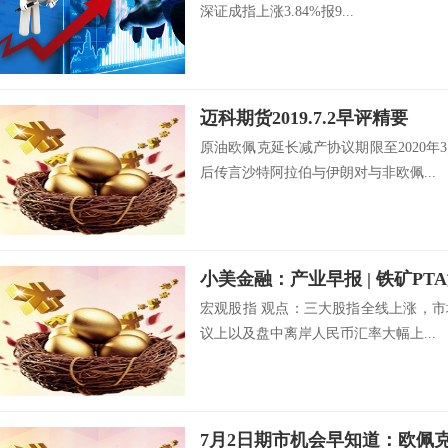
深证成指上涨3.84%报9...
迈科期货2019.7.2早评精要
原油欧佩克延长减产协议期限至2020
后传言沙特阿拉伯与伊朗对与非欧佩...
宏观股指 观点：三大股指全线上涨，市
议上以及盘中离岸人民币汇率大幅上...