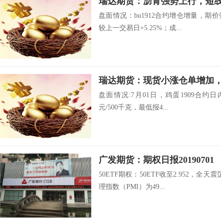
瑞达期货：沥青强势上行，短
盘面情况：bu1912合约增仓增量，期价
较上一交易日+5.25%；成...
瑞达期货：现货小涨仓单增加
盘面情况:7月01日，鸡蛋1909合约日内
元/500千克，最低报4...
广发期货：期权日报20190701
50ETF期权：50ETF收至2.952，
理指数（PMI）为49...