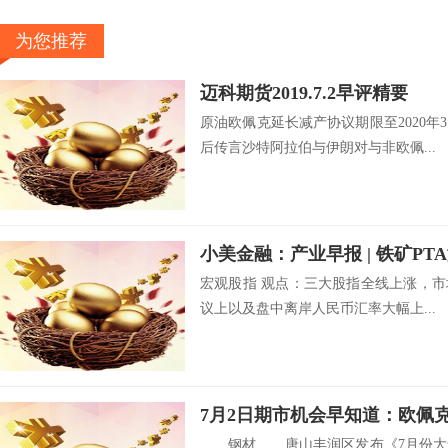
为您推荐
迈科期货2019.7.2早评精要
原油欧佩克延长减产协议期限至2020
后传言沙特阿拉伯与伊朗对与非欧佩...
宏观股指 观点：三大股指全线上涨，市
议上以及盘中离岸人民币汇率大幅上...
钢材 唐山丰润区发布《7月份大气