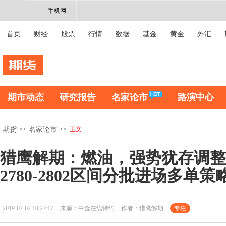
手机网
首页
财经
股票
行情
数据
基金
黄金
外汇
期市动态
研究报告
名家论市
路演中心
>>
>>
正文
期货
名家论市
猎鹰解期：燃油，强势犹存调整
2780-2802区间分批进场多单策
2019-07-02 10:27:17
来源：中金在线特约
作者：猎鹰解期
专栏