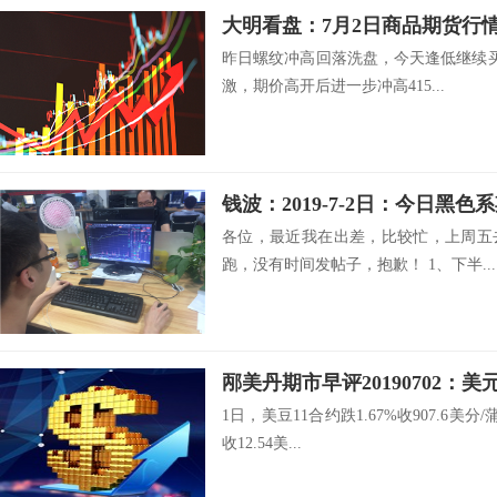
大明看盘：7月2日商品期货行
昨日螺纹冲高回落洗盘，今天逢低继续买
激，期价高开后进一步冲高415...
钱波：2019-7-2日：今日黑
各位，最近我在出差，比较忙，上周五
跑，没有时间发帖子，抱歉！ 1、下半...
邴美丹期市早评20190702：
1日，美豆11合约跌1.67%收907.6美分
收12.54美...