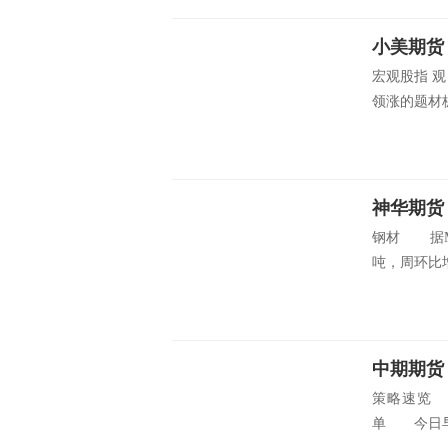
宏观股指 
领涨的题材板
神华期货：
钢材 据My
吨，周环比增加
中期期货
策略速览 
单 今日早