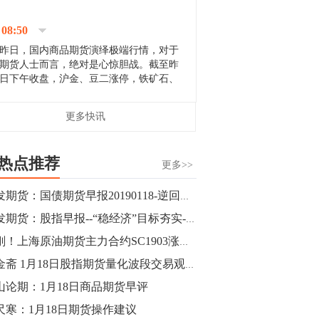
停；三大期指纷纷下跌；国债期货全线走
升。 分析人士指出，从大宗商品市
08:50
场来看，汇率波动...
昨日，国内商品期货演绎极端行情，对于
期货人士而言，绝对是心惊胆战。截至昨
日下午收盘，沪金、豆二涨停，铁矿石、
郑棉跌停，白银、镍涨幅超过3%，沥青、
甲醇和棉花跌幅超过3%。 [center]
14:35
更多快讯
[imgnobrwh] src=...
【行情】沥青期货主力1912合约价格继续
下跌，跌幅超过4%。
热点推荐
更多>>
14:23
广发期货：国债期货早报20190118-逆回购继续，期债高位震荡
【行情】大连铁矿石期货主力合约跌停，
广发期货：股指早报--“稳经济”目标夯实--20190118
跌幅达6%，报689.5元/吨，刷新近两个月
低位。
刚刚！上海原油期货主力合约SC1903涨破430元/桶 涨幅1.85%
马金斋 1月18日股指期货量化波段交易观点与策略
14:20
山论期：1月18日商品期货早评
方正有色研究团队：高度重视贵金属的阶
段性机会。自年初以来沪金上涨16.93%，
尺寒：1月18日期货操作建议