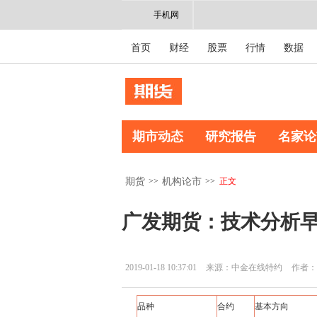
手机网
首页
财经
股票
行情
数据
期市动态
研究报告
名家论
>>
>>
正文
期货
机构论市
广发期货：技术分析早报2
2019-01-18 10:37:01
来源：中金在线特约
作者：
品种
合约
基本方向