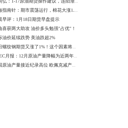
罗易弘：1-17原油期货操作建议，连阳渐欲迷人眼
10:43
期海指南针：期市震荡运行，棉花大涨1.69%突出重围
【行情】油脂油料期货表现抢眼，豆二期
晨早评：1月18日期货早盘提示
货主力合约涨幅扩大至3.5%，豆油涨
油喜获两大助攻 油价多头勉强"占优"！
2.5%，棕榈油涨近2%，菜粕涨1.54%。
际油价延续跌势 美油跌超2%
10:17
今日螺纹钢期货又涨了1%！这个因素将成为最大限制因素！
【研报精选】国内期货机构对8月5日的原
OPEC月报：12月原油产量降幅为近两年最大
油期货走势预测
美国原油产量接近纪录高位 欧佩克减产效果大打折扣
10:16
【发改委：钢铁行业2019年1-6月运行情
况】一、粗钢产量持续增长。二、钢材价
格波动回升。三、企业效益同比大幅下
降。四、钢材出口小幅下降，铁矿石进口
价格持续上升。
09:55
【行情】国债期货直线拉升，10年期主力
合约涨逾0.1%，盘中最高报98.865，创
2016年12月以来新高。