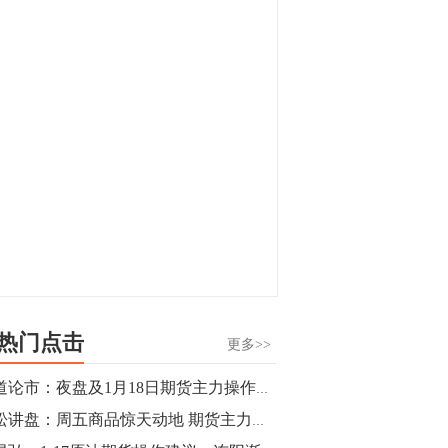
显，沪金主力合约封涨停，沪银涨逾4%。
油脂油料期货飘红，豆二涨停，菜粕、豆
油、豆粕、棕榈油涨幅居前。有色板块
11:15
中，沪镍涨3.42%。跌幅榜单中，铁矿表现
【行情】豆二期货主力合约涨停，涨幅达
疲弱，大跌近4%，棉花、甲醇、EG、棉
3.98%，报3213元/吨。
纱跌幅居前。
11:15
【行情】贵金属期货继续上涨，沪金期货
主力合约涨3.84%，沪银涨3%。
10:44
【行情】沪镍期货主力合约短线上涨，涨
幅扩大至4.4%。
热门点击
更多>>
10:43
商道论市：夜盘及1月18日期货主力操作策略
【行情】芝加哥11月大豆期货跌0.4%，12
青松讲盘：周五商品惊天动地 期货主力布局启动
月玉米期货跌1%。