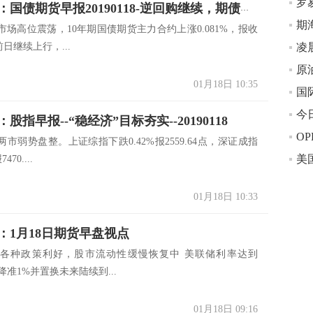
广发期货：国债期货早报20190118-逆回购继续，期债高位震荡
市场高位震荡，10年期国债期货主力合约上涨0.081%，报收
较前日继续上行，...
凌
原
01月18日 10:35
国
股指早报--“稳经济”目标夯实--20190118
市弱势盘整。上证综指下跌0.42%报2559.64点，深证成指
470....
01月18日 10:33
：1月18日期货早盘视点
各种政策利好，股市流动性缓慢恢复中 美联储利率达到
内降准1%并置换未来陆续到...
01月18日 09:16