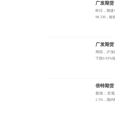
昨日，期债
98.330，
广发期货：
周四，沪深两
下跌0.93%报7
倍特期货
股指：宏观
2.5%，国