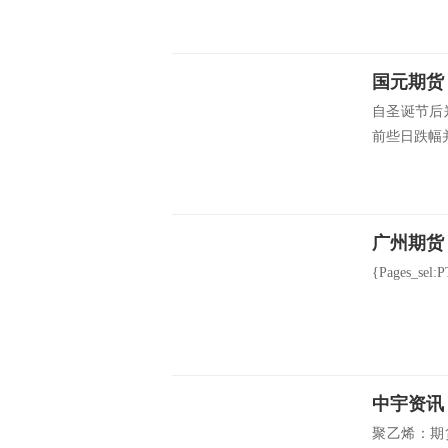
国元期货
自圣诞节后
前些日跌幅并
广州期货
{Pages_s
中宇资讯
聚乙烯：期