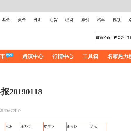
基金
黄金
外汇
期货
理财
原创
汽车
视频
市
路演中心
行情中心
工具箱
名家热力
0190118
发展研究中心
评级
压力位
支撑位
止损位
提示