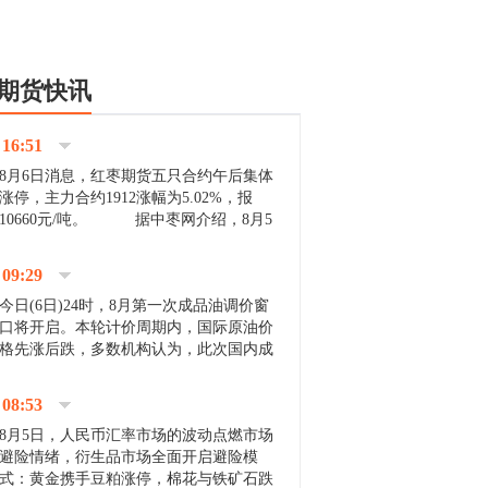
期货快讯
16:51
8月6日消息，红枣期货五只合约午后集体
涨停，主力合约1912涨幅为5.02%，报
10660元/吨。 据中枣网介绍，8月5
日沧州市场下雨天气影响，市场出摊商户
不多，看护客商也零星，成交量有限。卖
09:29
家好货依旧惜售挺...
今日(6日)24时，8月第一次成品油调价窗
口将开启。本轮计价周期内，国际原油价
格先涨后跌，多数机构认为，此次国内成
品油价压线下调与搁浅均有可能。 [center]
[img]http://images.cnfol.com/file/201908/gasoline_201...
08:53
8月5日，人民币汇率市场的波动点燃市场
避险情绪，衍生品市场全面开启避险模
式：黄金携手豆粕涨停，棉花与铁矿石跌