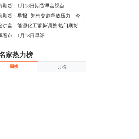
沪银上涨11.90%；历史经验表明，黄金确
特期货：1月18日期货早盘视点
立涨势，白银将开启补涨，且涨幅超过黄
金，金银比有望高位回归。
13:55
小美期货：早报 | 郑棉交割释放压力，今日26大品种走势如何
豆二期货主力合约涨停，涨幅达3.98%，报
青松讲盘：能源化工蓄势调整 热门期货再度发力
3213元/吨。 国信期货指出，上周五
晖看市：1月18日早评
CBOT大豆期货市场上涨，11月期约收高
3.25美分，报收868.50美分/蒲式耳。受此
影响，夜盘连粕高位窄幅震荡，建议短线
13:54
名家热力榜
操作为主。 ...
8月5日消息，内外盘贵金属强劲走升，沪
周榜
月榜
金主力合约涨停，涨幅3.99%，报334.00
元/克；沪银亦是大幅拉升；纽约金主力上
破1450美元/盎司。 国投安信期货指
出，在全球经济贸易形势下，首先一方
13:33
面，即使美联储...
【行情】郑棉期货主力合约跌停，跌幅达
4%，报12225元/吨。
11:30
【早盘收评】国内商品期货早盘收盘涨跌
不一，避险情绪激发，贵金属期货上涨明