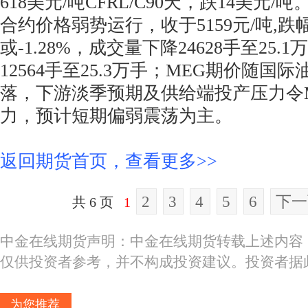
618美元/吨CFRL/C90天，跌14美元/吨
合约价格弱势运行，收于5159元/吨,跌
或-1.28%，成交量下降24628手至25
12564手至25.3万手；MEG期价随国
落，下游淡季预期及供给端投产压力令
力，预计短期偏弱震荡为主。
返回期货首页，查看更多>>
2
3
4
5
6
下一
共 6 页
1
中金在线期货声明：中金在线期货转载上述内容
仅供投资者参考，并不构成投资建议。投资者据
为您推荐