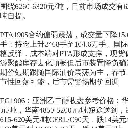
围绕6260-6320元/吨，目前市场成交有62
吨自提。
PTA1905合约偏弱震荡，成交量下降15.6
手；持仓上升2468手至104.6万手。国
格反弹，成本端对PTA形成支撑，现货
游聚酯库存去化顺畅但后市装置降负确定
期价短期跟随国际油价震荡为主，春节
节性回落可能，后市需警惕期价回调
EG1906：亚洲乙二醇收盘参考价格：华东49
元/吨，华南4850-5200元/吨短途送到，
615-620美元/吨CFRL/C90天，跌14美