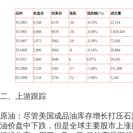
品种
收盘价
结算价
涨跌
涨跌幅(%)
成交量
TA1903
6,168
6170
-34
-0.55%
22,514
TA1905
6,068
6078
-30
-0.49%
1,628,428
TA1907
5,972
5982
-18
-0.30%
72,826
TA1909
5,896
5904
-8
-0.14%
28,884
TA1911
5,840
5840
4
0.07%
26,416
EG1906
5,159
5182
-57
-1.09%
251,498
EG1909
5,134
5156
-52
-1.00%
5,240
二、上游跟踪
原油：尽管美国成品油库存增长打压石
油价盘中下跌，但是全球主要股市上涨