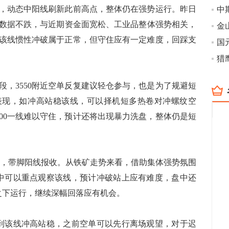
上扬，动态中阳线刷新此前高点，整体仍在强势运行。昨日
数据不跌，与近期资金面宽松、工业品整体强势相关，
预计该线惯性冲破属于正常，但守住应有一定难度，回踩支
国
猎
3550附近空单反复建议轻仓参与，也是为了规避短
试表现，如冲高站稳该线，可以择机短多热卷对冲螺纹空
600一线难以守住，预计还将出现暴力洗盘，整体仍是短
.5，带脚阳线报收。从铁矿走势来看，借助集体强势氛围
盘中可以重点观察该线，预计冲破站上应有难度，盘中还
之下运行，继续深幅回落应有机会。
到该线冲高站稳，之前空单可以先行离场观望，对于迟