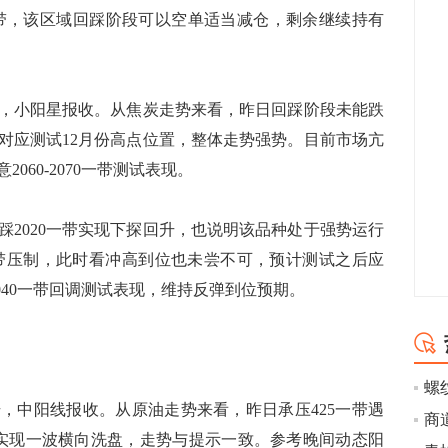
5一带，该区域回踩阶段可以空单适当减仓，剩余继续持有
22，小阳星报收。从焦炭走势来看，昨日回踩阶段未能跌
，对应测试12月份高点位置，整体走势强势。目前市场亢
60-2070一带测试表现。
020一带实现下探回升，也说明该品种处于强势运行
70一带压制，此时看冲高到位也未尝不可，预计测试之后应
2040一带回调测试表现，维持反弹到位预期。
螺
，中阳线报收。从原油走势来看，昨日承压425一带遇
利实现一波横向洗盘，走势与提示一致。参考晚间动态阳