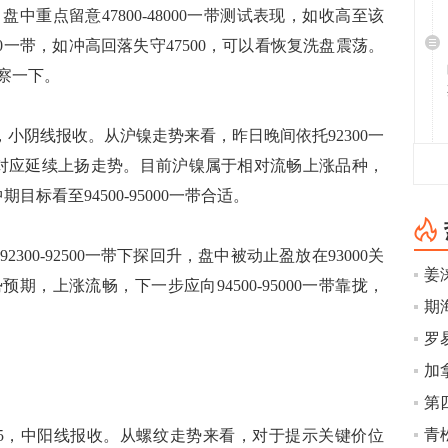
重点留意47800-48000一带测试表现，如收高至该
500一带，如冲高回落失守47500，可以看恢复洗盘震荡。
察一下。
0，小阴线报收。从沪镍走势来看，昨日晚间依托92300一
方，对应延续上扬走势。目前沪镍属于相对流畅上涨品种，
目标看至94500-95000一带合适。
0-92500一带下探回升，盘中被动止盈放在93000关
姜
，上涨流畅，下一步应向94500-95000一带靠拢，
65，中阳线报收。从螺纹走势来看，对于提示关键价位