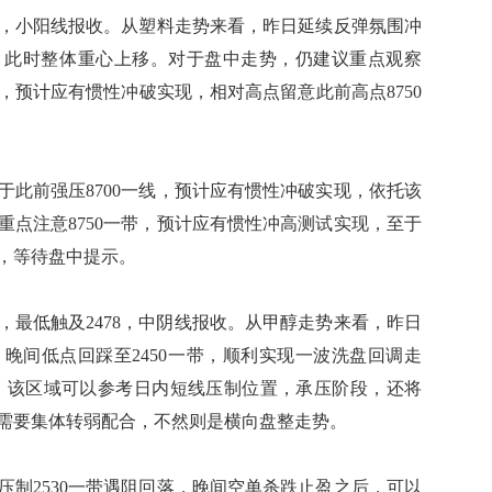
10，小阳线报收。从塑料走势来看，昨日延续反弹氛围冲
线，此时整体重心上移。对于盘中走势，仍建议重点观察
围，预计应有惯性冲破实现，相对高点留意此前高点8750
前强压8700一线，预计应有惯性冲破实现，依托该
重点注意8750一带，预计应有惯性冲高测试实现，至于
，等待盘中提示。
7，最低触及2478，中阴线报收。从甲醇走势来看，昨日
，晚间低点回踩至2450一带，顺利实现一波洗盘回调走
0一带，该区域可以参考日内短线压制位置，承压阶段，还将
则需要集体转弱配合，不然则是横向盘整走势。
2530一带遇阻回落，晚间空单杀跌止盈之后，可以