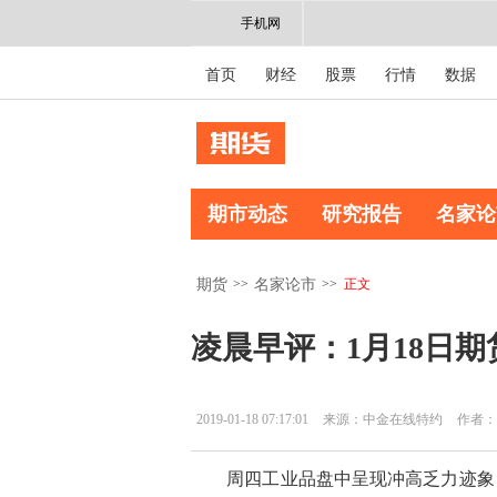
手机网
首页
财经
股票
行情
数据
期市动态
研究报告
名家论
>>
>>
正文
期货
名家论市
凌晨早评：1月18日
2019-01-18 07:17:01
来源：中金在线特约
作者：
周四工业品盘中呈现冲高乏力迹象，