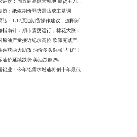
青松讲盘：周五商品惊天动地 期货主力布局启动
期协：纸浆期价弱势震荡成主基调
10:43
【行情】油脂油料期货表现抢眼，豆二期
罗易弘：1-17原油期货操作建议，连阳渐欲迷人眼
货主力合约涨幅扩大至3.5%，豆油涨
期海指南针：期市震荡运行，棉花大涨1.69%突出重围
2.5%，棕榈油涨近2%，菜粕涨1.54%。
美国原油产量接近纪录高位 欧佩克减产效果大打折扣
10:17
油喜获两大助攻 油价多头勉强"占优"！
【研报精选】国内期货机构对8月5日的原
际油价延续跌势 美油跌超2%
油期货走势预测
国铝业：今年铝需求增速将创十年最低
10:16
【发改委：钢铁行业2019年1-6月运行情
况】一、粗钢产量持续增长。二、钢材价
格波动回升。三、企业效益同比大幅下
降。四、钢材出口小幅下降，铁矿石进口
价格持续上升。
09:55
【行情】国债期货直线拉升，10年期主力
合约涨逾0.1%，盘中最高报98.865，创
2016年12月以来新高。