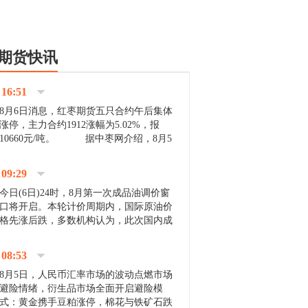
期货快讯
16:51
8月6日消息，红枣期货五只合约午后集体
涨停，主力合约1912涨幅为5.02%，报
10660元/吨。 据中枣网介绍，8月5
日沧州市场下雨天气影响，市场出摊商户
不多，看护客商也零星，成交量有限。卖
09:29
家好货依旧惜售挺...
今日(6日)24时，8月第一次成品油调价窗
口将开启。本轮计价周期内，国际原油价
格先涨后跌，多数机构认为，此次国内成
品油价压线下调与搁浅均有可能。 [center]
[img]http://images.cnfol.com/file/201908/gasoline_201...
08:53
8月5日，人民币汇率市场的波动点燃市场
避险情绪，衍生品市场全面开启避险模
式：黄金携手豆粕涨停，棉花与铁矿石跌