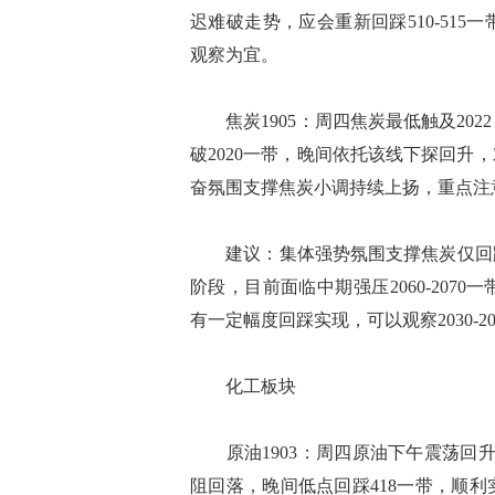
迟难破走势，应会重新回踩510-51
观察为宜。
焦炭1905：周四焦炭最低触及20
破2020一带，晚间依托该线下探回升
奋氛围支撑焦炭小调持续上扬，重点注意20
建议：集体强势氛围支撑焦炭仅回踩2
阶段，目前面临中期强压2060-20
有一定幅度回踩实现，可以观察2030-
化工板块
原油1903：周四原油下午震荡回升
阻回落，晚间低点回踩418一带，顺