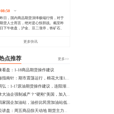
停；三大期指纷纷下跌；国债期货全线走
升。 分析人士指出，从大宗商品市
08:50
场来看，汇率波动...
昨日，国内商品期货演绎极端行情，对于
期货人士而言，绝对是心惊胆战。截至昨
日下午收盘，沪金、豆二涨停，铁矿石、
郑棉跌停，白银、镍涨幅超过3%，沥青、
甲醇和棉花跌幅超过3%。 [center]
14:35
更多快讯
[imgnobrwh] src=...
【行情】沥青期货主力1912合约价格继续
下跌，跌幅超过4%。
热点推荐
更多>>
14:23
涞看盘：1-18商品期货操作建议
【行情】大连铁矿石期货主力合约跌停，
期海指南针：期市震荡运行，棉花大涨1.69%突出重围
跌幅达6%，报689.5元/吨，刷新近两个月
低位。
罗易弘：1-17原油期货操作建议，连阳渐欲迷人眼
加拿大油企强制减产？“硬刚”美国，加入OPEC“保油价”阵营？
14:20
第四家国企加油站，油价比民营加油站低!1月28日油价将上涨?
方正有色研究团队：高度重视贵金属的阶
段性机会。自年初以来沪金上涨16.93%，
青松讲盘：周五商品惊天动地 期货主力布局启动