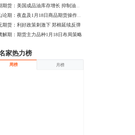
沪银上涨11.90%；历史经验表明，黄金确
中期期货：美国成品油库存增长 抑制油价涨幅
立涨势，白银将开启补涨，且涨幅超过黄
金，金银比有望高位回归。
13:55
金山论期：夜盘及1月18日商品期货操作策略
豆二期货主力合约涨停，涨幅达3.98%，报
元期货：利好政策刺激下 郑棉延续反弹
3213元/吨。 国信期货指出，上周五
鹰解期：期货主力品种1月18日布局策略
CBOT大豆期货市场上涨，11月期约收高
3.25美分，报收868.50美分/蒲式耳。受此
影响，夜盘连粕高位窄幅震荡，建议短线
13:54
名家热力榜
操作为主。 ...
8月5日消息，内外盘贵金属强劲走升，沪
周榜
月榜
金主力合约涨停，涨幅3.99%，报334.00
元/克；沪银亦是大幅拉升；纽约金主力上
破1450美元/盎司。 国投安信期货指
出，在全球经济贸易形势下，首先一方
13:33
面，即使美联储...
【行情】郑棉期货主力合约跌停，跌幅达
4%，报12225元/吨。
11:30
【早盘收评】国内商品期货早盘收盘涨跌
不一，避险情绪激发，贵金属期货上涨明