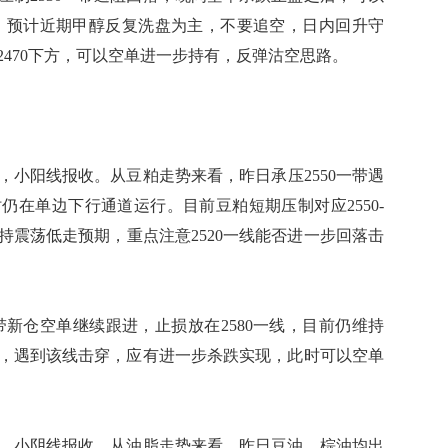
回机会，预计近期甲醇反复洗盘为主，不要追空，日内回升守
2470下方，可以空单进一步持有，反弹沽空思路。
4，小阳线报收。从豆粕走势来看，昨日承压2550一带遇
时仍在单边下行通道运行。目前豆粕短期压制对应2550-
维持震荡低走预期，重点注意2520一线能否进一步回落击
一带新仓空单继续跟进，止损放在2580一线，目前仍维持
一带，遇到该线击穿，应有进一步杀跌实现，此时可以空单
91，小阴线报收。从油脂走势来看，昨日豆油、棕油均出