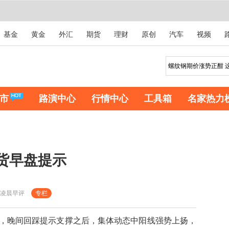
基金
黄金
外汇
期货
理财
原创
汽车
视频
市
路演中心
行情中心
工具箱
名家热力
期货早盘提示
凌晨早评
专栏
晚间回踩提示支撑之后，集体动态中阳线强势上扬，