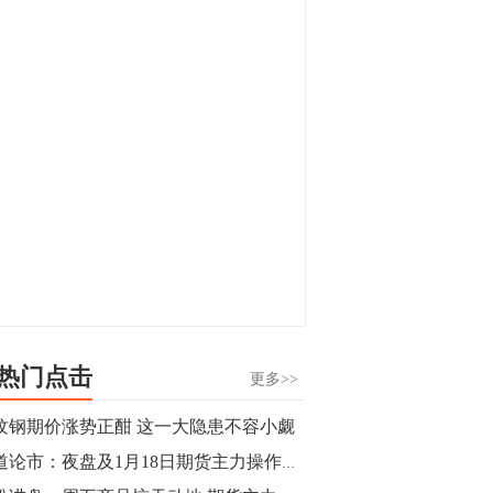
显，沪金主力合约封涨停，沪银涨逾4%。
油脂油料期货飘红，豆二涨停，菜粕、豆
油、豆粕、棕榈油涨幅居前。有色板块
11:15
中，沪镍涨3.42%。跌幅榜单中，铁矿表现
【行情】豆二期货主力合约涨停，涨幅达
疲弱，大跌近4%，棉花、甲醇、EG、棉
3.98%，报3213元/吨。
纱跌幅居前。
11:15
【行情】贵金属期货继续上涨，沪金期货
主力合约涨3.84%，沪银涨3%。
10:44
【行情】沪镍期货主力合约短线上涨，涨
幅扩大至4.4%。
热门点击
更多>>
10:43
纹钢期价涨势正酣 这一大隐患不容小觑
【行情】芝加哥11月大豆期货跌0.4%，12
商道论市：夜盘及1月18日期货主力操作策略
月玉米期货跌1%。