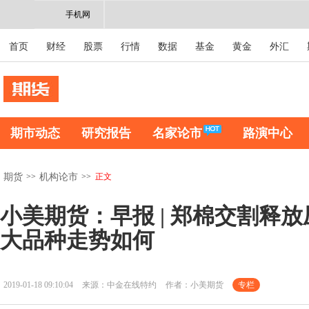
手机网
首页
财经
股票
行情
数据
基金
黄金
外汇
期市动态
研究报告
名家论市
路演中心
>>
>>
正文
期货
机构论市
小美期货：早报 | 郑棉交割释放
大品种走势如何
2019-01-18 09:10:04
来源：中金在线特约
作者：小美期货
专栏