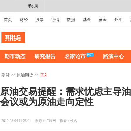
手机网
首页
财经
股票
行情
数据
基金
黄金
外汇
期市动态
研究报告
名家论市
路演中心
>>
>>
正文
期货
原油期货
原油交易提醒：需求忧虑主导油市
会议或为原油走向定性
2019-03-04 14:28:01
来源：汇通网
作者：佚名