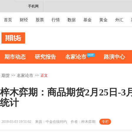
手机网
首页
财经
股票
行情
数据
基金
黄金
外汇
期市动态
研究报告
名家论市
路演中心
>>
>>
正文
期货
名家论市
梓木弈期：商品期货2月25日-3
统计
2019-03-03 19:51:02
来源：中金在线特约
作者：梓木弈期
专栏