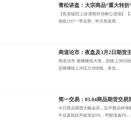
青松讲盘：大宗商品“重大转
【焦炭猛烈上攻谨慎对待耐心进场】【
报收2167一带走势，昨天焦炭再...
商道论市：夜盘及3月2日期货
商道论市 卷螺继续大涨，郑煤上冲63
还将继续上冲压力3890线，单也...
简一交易：03.04商品期货交易
今日商品期货大幅走高，近半数品种涨
午后直线拉升收涨近6%，甲醇涨逾4%...