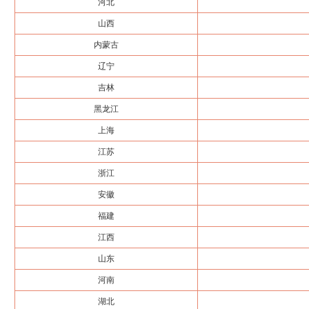
河北
山西
内蒙古
辽宁
吉林
黑龙江
上海
江苏
浙江
安徽
福建
江西
山东
河南
湖北