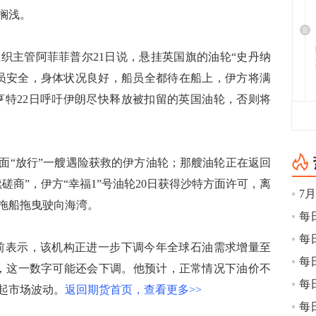
次搁浅。
主管阿菲菲普尔21日说，悬挂英国旗的油轮“史丹纳
船员安全，身体状况良好，船员全都待在船上，伊方将满
亨特22日呼吁伊朗尽快释放被扣留的英国油轮，否则将
“放行”一艘遇险获救的伊方油轮；那艘油轮正在返回
磋商”，伊方“幸福1”号油轮20日获得沙特方面许可，离
拖船拖曳驶向海湾。
表示，该机构正进一步下调今年全球石油需求增量至
弱，这一数字可能还会下调。他预计，正常情况下油价不
起市场波动。
返回期货首页，查看更多>>