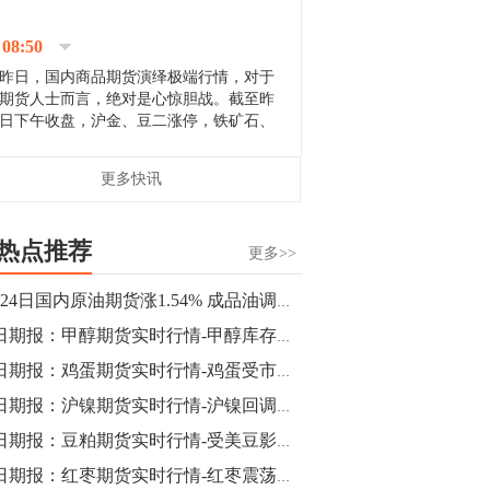
停；三大期指纷纷下跌；国债期货全线走
升。 分析人士指出，从大宗商品市
08:50
场来看，汇率波动...
昨日，国内商品期货演绎极端行情，对于
期货人士而言，绝对是心惊胆战。截至昨
日下午收盘，沪金、豆二涨停，铁矿石、
郑棉跌停，白银、镍涨幅超过3%，沥青、
甲醇和棉花跌幅超过3%。 [center]
14:35
更多快讯
[imgnobrwh] src=...
【行情】沥青期货主力1912合约价格继续
下跌，跌幅超过4%。
热点推荐
更多>>
14:23
7月24日国内原油期货涨1.54% 成品油调价年内再度搁浅
【行情】大连铁矿石期货主力合约跌停，
每日期报：甲醇期货实时行情-甲醇库存压力加大 近期仍继续下探
跌幅达6%，报689.5元/吨，刷新近两个月
低位。
每日期报：鸡蛋期货实时行情-鸡蛋受市场需求影响 涨势不断
每日期报：沪镍期货实时行情-沪镍回调意犹未尽 短期仍保持弱势
14:20
每日期报：豆粕期货实时行情-受美豆影响 预计豆粕库存将持续加
方正有色研究团队：高度重视贵金属的阶
段性机会。自年初以来沪金上涨16.93%，
每日期报：红枣期货实时行情-红枣震荡过后选择下探走势