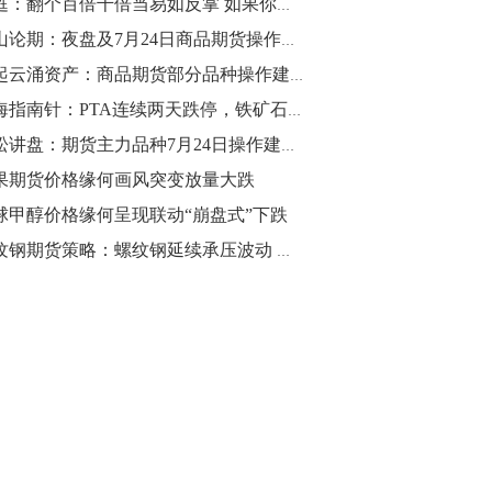
黄甦：翻个百倍千倍当易如反掌 如果你遵从日常生活逻辑 在一个品种上结合产业链而积十年之功
10:43
金山论期：夜盘及7月24日商品期货操作策略
【行情】油脂油料期货表现抢眼，豆二期
风起云涌资产：商品期货部分品种操作建议（沪铜，铁矿石，乙二醇，沥青）
货主力合约涨幅扩大至3.5%，豆油涨
期海指南针：PTA连续两天跌停，铁矿石减仓下跌
2.5%，棕榈油涨近2%，菜粕涨1.54%。
青松讲盘：期货主力品种7月24日操作建议【崭新起点】
10:17
果期货价格缘何画风突变放量大跌
【研报精选】国内期货机构对8月5日的原
球甲醇价格缘何呈现联动“崩盘式”下跌
油期货走势预测
螺纹钢期货策略：螺纹钢延续承压波动 短期市场依旧弱势
10:16
【发改委：钢铁行业2019年1-6月运行情
况】一、粗钢产量持续增长。二、钢材价
格波动回升。三、企业效益同比大幅下
降。四、钢材出口小幅下降，铁矿石进口
价格持续上升。
09:55
【行情】国债期货直线拉升，10年期主力
合约涨逾0.1%，盘中最高报98.865，创
2016年12月以来新高。