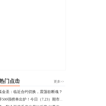
显，沪金主力合约封涨停，沪银涨逾4%。
油脂油料期货飘红，豆二涨停，菜粕、豆
油、豆粕、棕榈油涨幅居前。有色板块
11:15
中，沪镍涨3.42%。跌幅榜单中，铁矿表现
【行情】豆二期货主力合约涨停，涨幅达
疲弱，大跌近4%，棉花、甲醇、EG、棉
3.98%，报3213元/吨。
纱跌幅居前。
11:15
【行情】贵金属期货继续上涨，沪金期货
主力合约涨3.84%，沪银涨3%。
10:44
【行情】沪镍期货主力合约短线上涨，涨
幅扩大至4.4%。
热门点击
更多>>
10:43
孤金圣：临近合约切换，震荡欲断魂？
【行情】芝加哥11月大豆期货跌0.4%，12
世界500强榜单出炉！今日（7.23）期市重要事件盘点以及未来事件提醒
月玉米期货跌1%。