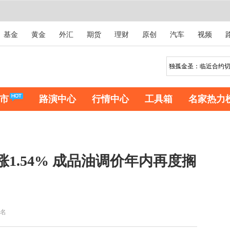
基金
黄金
外汇
期货
理财
原创
汽车
视频
市
路演中心
行情中心
工具箱
名家热力
涨1.54% 成品油调价年内再度搁
名