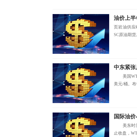
油价上半
页岩油供应崛
SC原油期货从3
中东紧张
美国WTI原
美元/桶。布伦
国际油价
美东时间
止收盘，WTI