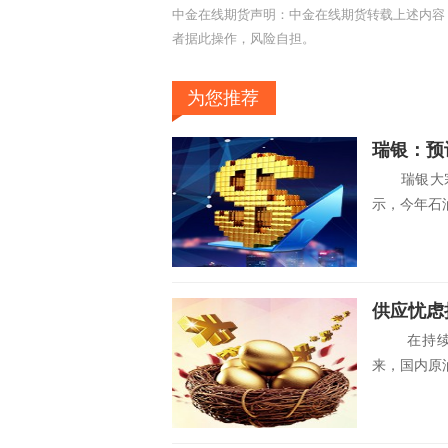
中金在线期货声明：中金在线期货转载上述内容
者据此操作，风险自担。
为您推荐
瑞银：预
瑞银大宗商
示，今年石油
供应忧虑
在持续调整
来，国内原油