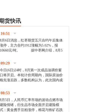
期货快讯
16:51
8月6日消息，红枣期货五只合约午后集体
涨停，主力合约1912涨幅为5.02%，报
10660元/吨。 据中枣网介绍，8月5
日沧州市场下雨天气影响，市场出摊商户
不多，看护客商也零星，成交量有限。卖
09:29
家好货依旧惜售挺...
今日(6日)24时，8月第一次成品油调价窗
口将开启。本轮计价周期内，国际原油价
格先涨后跌，多数机构认为，此次国内成
品油价压线下调与搁浅均有可能。 [center]
[img]http://images.cnfol.com/file/201908/gasoline_201...
08:53
8月5日，人民币汇率市场的波动点燃市场
避险情绪，衍生品市场全面开启避险模
式：黄金携手豆粕涨停，棉花与铁矿石跌