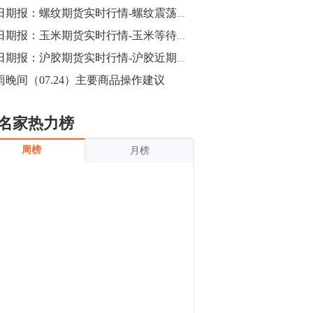
沪银上涨11.90%；历史经验表明，黄金确
每日期报：螺纹期货实时行情-螺纹震荡上涨趋势仍在
立涨势，白银将开启补涨，且涨幅超过黄
金，金银比有望高位回归。
13:55
每日期报：玉米期货实时行情-玉米等待反弹承压后继续空头跟进
豆二期货主力合约涨停，涨幅达3.98%，报
每日期报：沪胶期货实时行情-沪胶近期震荡为主建议区间操作为宜
3213元/吨。 国信期货指出，上周五
雨晚间（07.24）主要商品操作建议
CBOT大豆期货市场上涨，11月期约收高
3.25美分，报收868.50美分/蒲式耳。受此
影响，夜盘连粕高位窄幅震荡，建议短线
13:54
名家热力榜
操作为主。 ...
8月5日消息，内外盘贵金属强劲走升，沪
周榜
月榜
金主力合约涨停，涨幅3.99%，报334.00
元/克；沪银亦是大幅拉升；纽约金主力上
破1450美元/盎司。 国投安信期货指
出，在全球经济贸易形势下，首先一方
13:33
面，即使美联储...
【行情】郑棉期货主力合约跌停，跌幅达
4%，报12225元/吨。
11:30
【早盘收评】国内商品期货早盘收盘涨跌
不一，避险情绪激发，贵金属期货上涨明