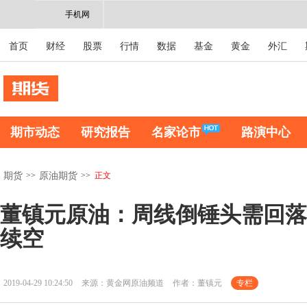
手机网
首页
财经
股票
行情
数据
基金
黄金
外汇
期市动态
研究报告
名家论市
路演中心
>>
>>
正文
期货
原油期货
董镇元原油：周线倒锤头需回落
续空
2019-04-29 10:24:50
来源：黄金网原油频道
作者：董镇元
专栏