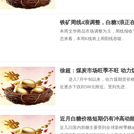
铁矿周线4浪调整，白糖3浪正
本周文华商品市场调整为主，周线报收于1
态来看，本周K线将上周阳线吞噬...
徐超：煤炭市场旺季不旺 动力
进入7月中旬以来，动力煤期货价格重
近逐步下跌到580元附近。受到先进...
近月白糖价格短期仍有冲高动
近几日国内郑糖主要受到全球新榨季糖