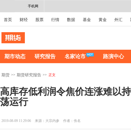
手机网
首页
财经
股票
行情
数据
基金
黄金
外汇
期市动态
研究报告
名家论市
路演中心
>>
>>
正文
期货
期货研究报告
高库存低利润令焦价连涨难以持
荡运行
2019-08-09 11:29:06
来源：大宗内参
作者：佚名