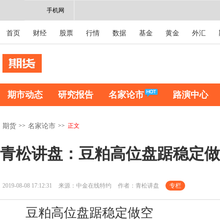
手机网
首页
财经
股票
行情
数据
基金
黄金
外汇
期市动态
研究报告
名家论市
路演中心
>>
>>
正文
期货
名家论市
青松讲盘：豆粕高位盘踞稳定做
2019-08-08 17:12:31
来源：中金在线特约
作者：青松讲盘
专栏
豆粕高位盘踞稳定做空