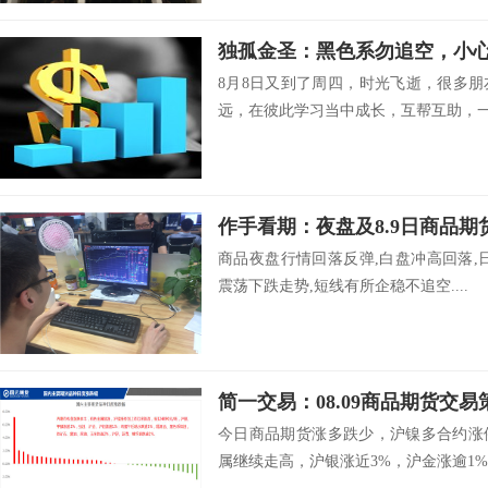
独孤金圣：黑色系勿追空，小
8月8日又到了周四，时光飞逝，很多
远，在彼此学习当中成长，互帮互助，一.
作手看期：夜盘及8.9日商品期
商品夜盘行情回落反弹,白盘冲高回落,
震荡下跌走势,短线有所企稳不追空....
简一交易：08.09商品期货交易
今日商品期货涨多跌少，沪镍多合约涨
属继续走高，沪银涨近3%，沪金涨逾1%.