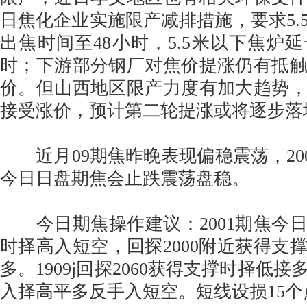
日焦化企业实施限产减排措施，要求5.
出焦时间至48小时，5.5米以下焦炉延
时；下游部分钢厂对焦价提涨仍有抵
价。但山西地区限产力度有加大趋势
接受涨价，预计第二轮提涨或将逐步落
近月09期焦昨晚表现偏稳震荡，200
今日日盘期焦会止跌震荡盘稳。
今日期焦操作建议：2001期焦今日可
时择高入短空，回探2000附近获得支
多。1909j回探2060获得支撑时择低接
入择高平多反手入短空。短线设损15个