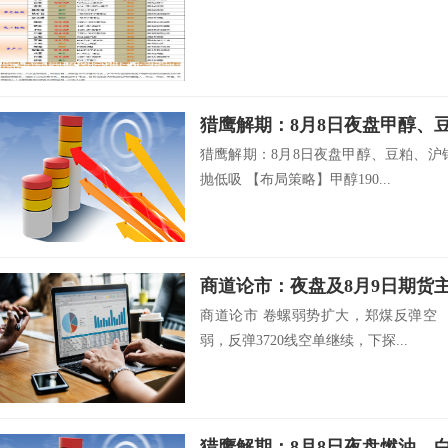
猎鹰解期：8月8日夜盘甲醇、
猎鹰解期：8月8日夜盘甲醇、豆粕、沪
抛低吸 【布局策略】甲醇190...
商道论市：夜盘及8月9日期货
商道论市 卷螺弱势扩大，郑煤反弹空
弱，反弹3720线空单继续，下探...
猎鹰解期：8月8日夜盘燃油、