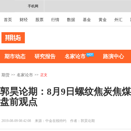
手机网
首页
财经
股票
行情
数据
基金
黄金
外汇
期市动态
研究报告
名家论市
路演中心
>>
>>
正文
期货
名家论市
郭昊论期：8月9日螺纹焦炭焦
盘前观点
2019-08-09 08:42:08
来源：中金在线特约
作者：郭昊论期