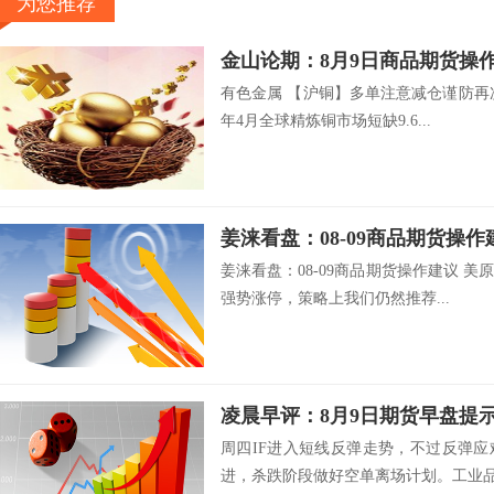
为您推荐
金山论期：8月9日商品期货操
有色金属 【沪铜】多单注意减仓谨防再次
年4月全球精炼铜市场短缺9.6...
姜涞看盘：08-09商品期货操作
姜涞看盘：08-09商品期货操作建议 
强势涨停，策略上我们仍然推荐...
凌晨早评：8月9日期货早盘提
周四IF进入短线反弹走势，不过反弹
进，杀跌阶段做好空单离场计划。工业品.