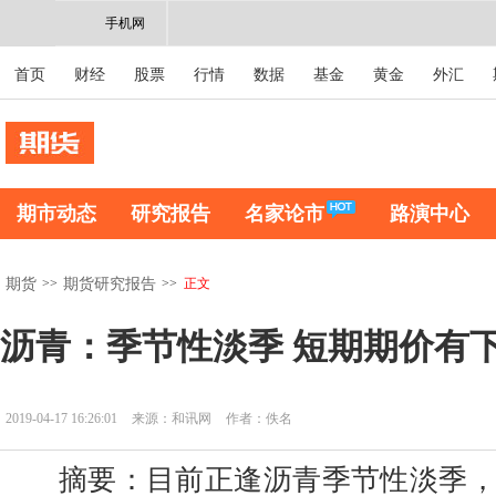
手机网
首页
财经
股票
行情
数据
基金
黄金
外汇
期市动态
研究报告
名家论市
路演中心
>>
>>
正文
期货
期货研究报告
沥青：季节性淡季 短期期价有
2019-04-17 16:26:01
来源：和讯网
作者：佚名
摘要：目前正逢沥青季节性淡季，