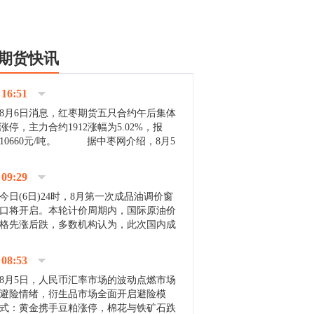
期货快讯
16:51
8月6日消息，红枣期货五只合约午后集体
涨停，主力合约1912涨幅为5.02%，报
10660元/吨。 据中枣网介绍，8月5
日沧州市场下雨天气影响，市场出摊商户
不多，看护客商也零星，成交量有限。卖
09:29
家好货依旧惜售挺...
今日(6日)24时，8月第一次成品油调价窗
口将开启。本轮计价周期内，国际原油价
格先涨后跌，多数机构认为，此次国内成
品油价压线下调与搁浅均有可能。 [center]
[img]http://images.cnfol.com/file/201908/gasoline_201...
08:53
8月5日，人民币汇率市场的波动点燃市场
避险情绪，衍生品市场全面开启避险模
式：黄金携手豆粕涨停，棉花与铁矿石跌