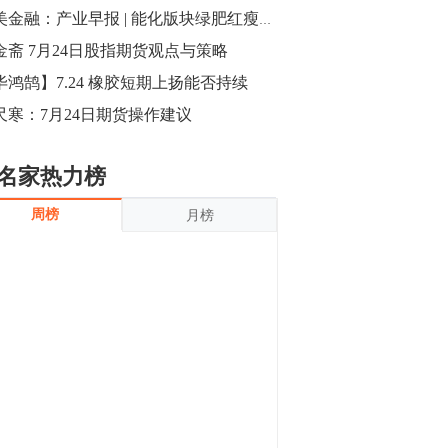
沪银上涨11.90%；历史经验表明，黄金确
小美金融：产业早报 | 能化版块绿肥红瘦，今日期市走势如何
立涨势，白银将开启补涨，且涨幅超过黄
金，金银比有望高位回归。
金斋 7月24日股指期货观点与策略
13:55
豆二期货主力合约涨停，涨幅达3.98%，报
毕鸿鹄】7.24 橡胶短期上扬能否持续
3213元/吨。 国信期货指出，上周五
尺寒：7月24日期货操作建议
CBOT大豆期货市场上涨，11月期约收高
3.25美分，报收868.50美分/蒲式耳。受此
影响，夜盘连粕高位窄幅震荡，建议短线
13:54
名家热力榜
操作为主。 ...
8月5日消息，内外盘贵金属强劲走升，沪
周榜
月榜
金主力合约涨停，涨幅3.99%，报334.00
元/克；沪银亦是大幅拉升；纽约金主力上
破1450美元/盎司。 国投安信期货指
出，在全球经济贸易形势下，首先一方
13:33
面，即使美联储...
【行情】郑棉期货主力合约跌停，跌幅达
4%，报12225元/吨。
11:30
【早盘收评】国内商品期货早盘收盘涨跌
不一，避险情绪激发，贵金属期货上涨明