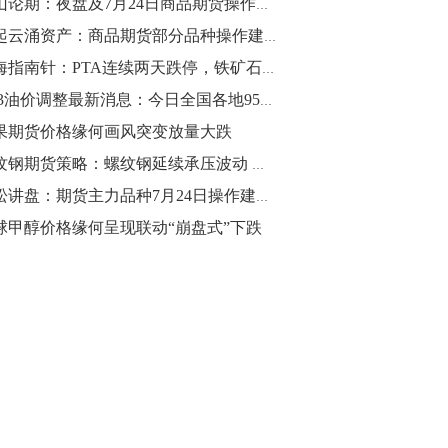
金山论期：夜盘及7月24日商品期货操作策略
10:43
风起云涌资产：商品期货部分品种操作建议（沪铜，铁矿石，乙二醇，沥青）
【行情】油脂油料期货表现抢眼，豆二期
期海指南针：PTA连续两天跌停，铁矿石减仓下跌
货主力合约涨幅扩大至3.5%，豆油涨
7.23油价调整最新消息：今日全国各地95号汽油价格查询一览
2.5%，棕榈油涨近2%，菜粕涨1.54%。
果期货价格缘何画风突变放量大跌
10:17
螺纹钢期货策略：螺纹钢延续承压波动 短期市场依旧弱势
【研报精选】国内期货机构对8月5日的原
青松讲盘：期货主力品种7月24日操作建议【崭新起点】
油期货走势预测
球甲醇价格缘何呈现联动“崩盘式”下跌
10:16
【发改委：钢铁行业2019年1-6月运行情
况】一、粗钢产量持续增长。二、钢材价
格波动回升。三、企业效益同比大幅下
降。四、钢材出口小幅下降，铁矿石进口
价格持续上升。
09:55
【行情】国债期货直线拉升，10年期主力
合约涨逾0.1%，盘中最高报98.865，创
2016年12月以来新高。