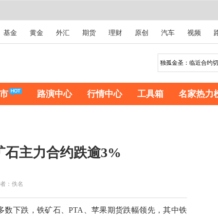
基金
黄金
外汇
期货
理财
原创
汽车
视频
市
路演中心
行情中心
工具箱
名家热力
矿石主力合约跌逾3%
者：佚名
数下跌，铁矿石、PTA、苹果期货跌幅领先，其中铁