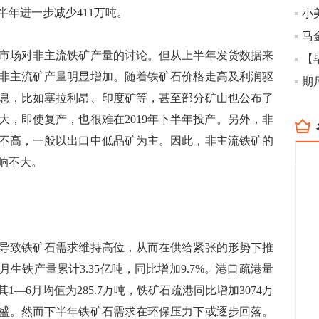
上半年进一步减少411万吨。
马
场对非主流铁矿产量的讨论。但从上半年发货数据来
【
非主流矿产量明显增加。随着铁矿石价格走高及利润驱
期
息，比如塞拉利昂、印度矿等，甚至部分矿山也公布了
大，即使复产，也很难在2019年下半年投产。另外，非
不高，一般以出口中低品矿为主。因此，非主流铁矿的
影响不大。
致铁矿石需求维持高位，从而在供给紧张的形势下推
生铁产量累计3.35亿吨，同比增加9.7%。港口疏港量
—6月均值为285.7万吨，铁矿石疏港同比增加3074万
盛。然而下半年铁矿石需求在环保压力下或逐步回落。