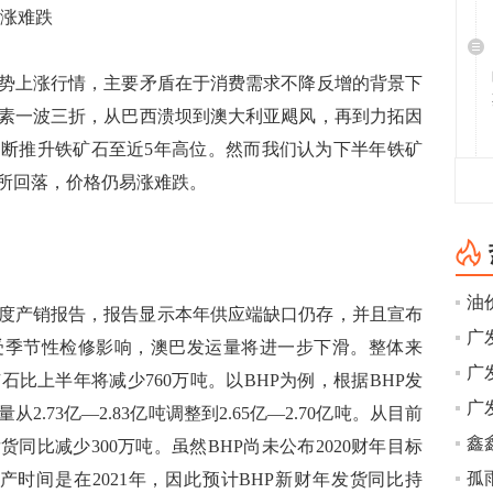
涨难跌
上涨行情，主要矛盾在于消费需求不降反增的背景下
素一波三折，从巴西溃坝到澳大利亚飓风，再到力拓因
断推升铁矿石至近5年高位。然而我们认为下半年铁矿
所回落，价格仍易涨难跌。
度产销报告，报告显示本年供应端缺口仍存，并且宣布
广
受季节性检修影响，澳巴发运量将进一步下滑。整体来
比上半年将减少760万吨。以BHP为例，根据BHP发
2.73亿—2.83亿吨调整到2.65亿—2.70亿吨。从目前
鑫
货同比减少300万吨。虽然BHP尚未公布2020财年目标
孤
的投产时间是在2021年，因此预计BHP新财年发货同比持