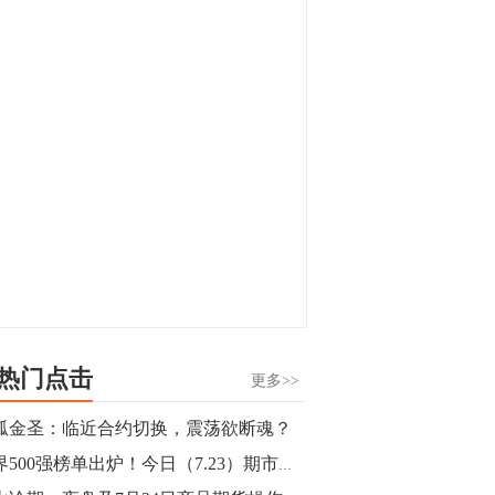
显，沪金主力合约封涨停，沪银涨逾4%。
油脂油料期货飘红，豆二涨停，菜粕、豆
油、豆粕、棕榈油涨幅居前。有色板块
11:15
中，沪镍涨3.42%。跌幅榜单中，铁矿表现
【行情】豆二期货主力合约涨停，涨幅达
疲弱，大跌近4%，棉花、甲醇、EG、棉
3.98%，报3213元/吨。
纱跌幅居前。
11:15
【行情】贵金属期货继续上涨，沪金期货
主力合约涨3.84%，沪银涨3%。
10:44
【行情】沪镍期货主力合约短线上涨，涨
幅扩大至4.4%。
热门点击
更多>>
10:43
孤金圣：临近合约切换，震荡欲断魂？
【行情】芝加哥11月大豆期货跌0.4%，12
世界500强榜单出炉！今日（7.23）期市重要事件盘点以及未来事件提醒
月玉米期货跌1%。