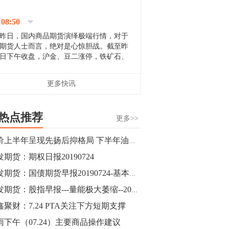
停；三大期指纷纷下跌；国债期货全线走
升。 分析人士指出，从大宗商品市
08:50
场来看，汇率波动...
昨日，国内商品期货演绎极端行情，对于
期货人士而言，绝对是心惊胆战。截至昨
日下午收盘，沪金、豆二涨停，铁矿石、
郑棉跌停，白银、镍涨幅超过3%，沥青、
甲醇和棉花跌幅超过3%。 [center]
14:35
更多快讯
[imgnobrwh] src=...
【行情】沥青期货主力1912合约价格继续
下跌，跌幅超过4%。
热点推荐
更多>>
14:23
油价上半年呈现先扬后抑格局 下半年油价先扬后抑
【行情】大连铁矿石期货主力合约跌停，
发期货：期权日报20190724
跌幅达6%，报689.5元/吨，刷新近两个月
低位。
广发期货：国债期货早报20190724-基本面不断变化，货币政策难进一步放松
广发期货：股指早报---量能极大萎缩--20190724
14:20
鑫聚财：7.24 PTA关注下方短期支撑
方正有色研究团队：高度重视贵金属的阶
段性机会。自年初以来沪金上涨16.93%，
雨下午（07.24）主要商品操作建议