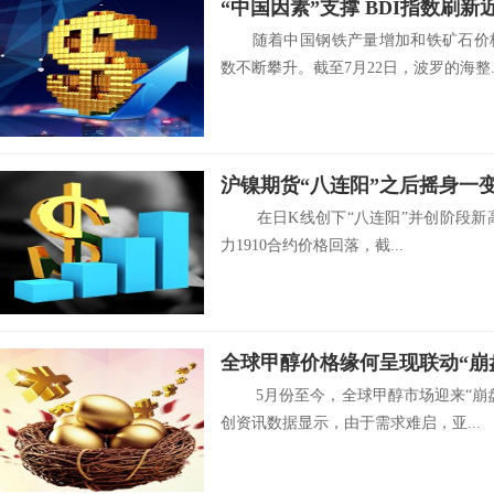
“中国因素”支撑 BDI指数刷新
随着中国钢铁产量增加和铁矿石价格
数不断攀升。截至7月22日，波罗的海整..
沪镍期货“八连阳”之后摇身一
在日K线创下“八连阳”并创阶段新高1
力1910合约价格回落，截...
全球甲醇价格缘何呈现联动“崩
5月份至今，全球甲醇市场迎来“崩盘
创资讯数据显示，由于需求难启，亚...