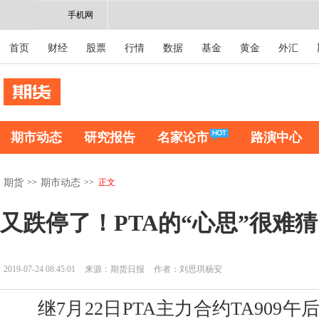
手机网
首页
财经
股票
行情
数据
基金
黄金
外汇
期市动态
研究报告
名家论市
路演中心
>>
>>
正文
期货
期市动态
又跌停了！PTA的“心思”很难猜
2019-07-24 08:45:01
来源：期货日报
作者：刘思琪杨安
继7月22日PTA主力合约TA909午