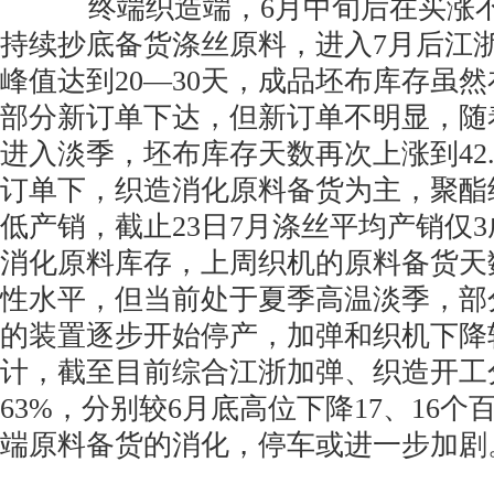
终端织造端，6月中旬后在买涨不
持续抄底备货涤丝原料，进入7月后江
峰值达到20—30天，成品坯布库存虽
部分新订单下达，但新订单不明显，随
进入淡季，坯布库存天数再次上涨到42
订单下，织造消化原料备货为主，聚酯
低产销，截止23日7月涤丝平均产销仅
消化原料库存，上周织机的原料备货天数
性水平，但当前处于夏季高温淡季，部
的装置逐步开始停产，加弹和织机下降较
计，截至目前综合江浙加弹、织造开工分
63%，分别较6月底高位下降17、16
端原料备货的消化，停车或进一步加剧