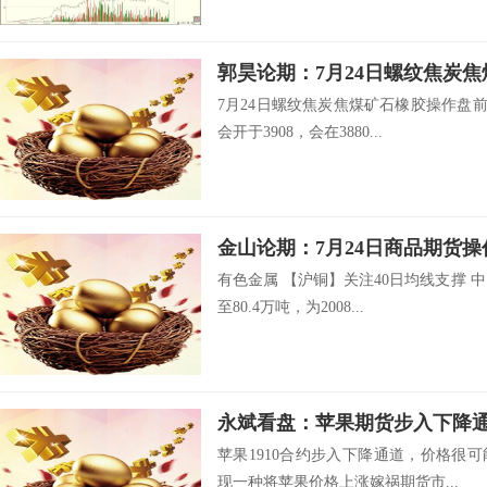
郭昊论期：7月24日螺纹焦炭
7月24日螺纹焦炭焦煤矿石橡胶操作盘前观
会开于3908，会在3880...
金山论期：7月24日商品期货操
有色金属 【沪铜】关注40日均线支撑 中
至80.4万吨，为2008...
永斌看盘：苹果期货步入下降
苹果1910合约步入下降通道，价格很可
现一种将苹果价格上涨嫁祸期货市...