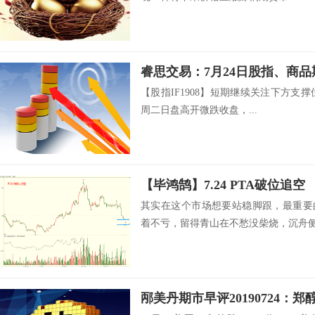
睿思交易：7月24日股指、商
【股指IF1908】短期继续关注下方支撑位
周二日盘高开微跌收盘，...
【毕鸿鹄】7.24 PTA破位追空
其实在这个市场想要站稳脚跟，最重要
着不亏，留得青山在不愁没柴烧，沉舟侧.
邴美丹期市早评20190724：