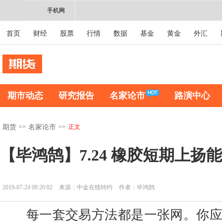
手机网
首页
财经
股票
行情
数据
基金
黄金
外汇
期市动态
研究报告
名家论市
路演中心
>>
>>
正文
期货
名家论市
【毕鸿鹄】7.24 橡胶短期上扬
2019-07-24 09:20:02
来源：中金在线特约
作者：毕鸿鹄
每一套交易方法都是一张网。你应