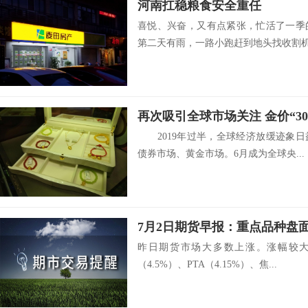
河南扛稳粮食安全重任
喜悦、兴奋，又有点紧张，忙活了一季
第二天有雨，一路小跑赶到地头找收割机手
再次吸引全球市场关注 金价“3
2019年过半，全球经济放缓迹象日
债券市场、黄金市场。6月成为全球央...
7月2日期货早报：重点品种盘
昨日期货市场大多数上涨。涨幅较大的
（4.5%）、PTA（4.15%）、焦...