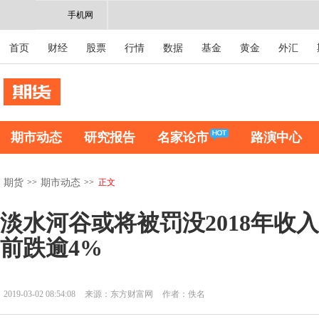
手机网
首页
财经
股票
行情
数据
基金
黄金
外汇
期市动态
研究报告
名家论市
路演中心
>>
>>
正文
期货
期市动态
淡水河谷或将被罚没2018年收入
前跌逾4%
2019-03-02 08:54:08
来源：东方财富网
作者：佚名