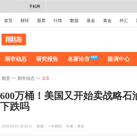
手机网
首页
财经
股票
行情
数据
基金
黄金
外汇
期市动态
研究报告
名家论市
路演中心
>>
>>
正文
期货
期市动态
600万桶！美国又开始卖战略石
下跌吗
2019-03-01 20:45:11
来源：一牛财经
作者：佚名